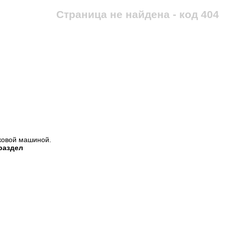
Страница не найдена - код 404
ковой машиной.
раздел