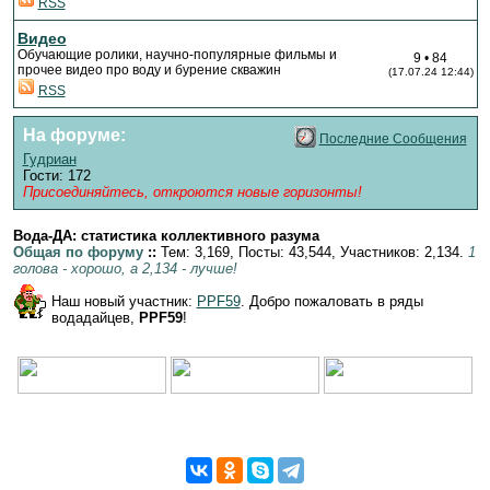
RSS
Видео
Обучающие ролики, научно-популярные фильмы и
9 • 84
прочее видео про воду и бурение скважин
(17.07.24 12:44)
RSS
На форуме
:
Последние Сообщения
Гудриан
Гости: 172
Присоединяйтесь, откроются новые горизонты!
Вода-ДА: статистика коллективного разума
Общая по форуму
::
Тем: 3,169, Посты: 43,544, Участников: 2,134.
1
голова - хорошо, а 2,134 - лучше!
Наш новый участник:
PPF59
. Добро пожаловать в ряды
водадайцев,
PPF59
!