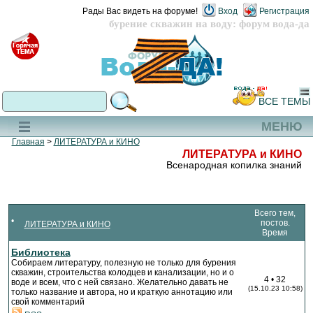
Рады Вас видеть на форуме!
Вход
Регистрация
бурение скважин на воду: форум вода-да
ВСЕ ТЕМЫ
МЕНЮ
Главная
>
ЛИТЕРАТУРА и КИНО
ЛИТЕРАТУРА и КИНО
Всенародная копилка знаний
Всего тем,
постов.
ЛИТЕРАТУРА и КИНО
Время
Библиотека
Собираем литературу, полезную не только для бурения
скважин, строительства колодцев и канализации, но и о
4 • 32
воде и всем, что с ней связано. Желательно давать не
(15.10.23 10:58)
только название и автора, но и краткую аннотацию или
свой комментарий