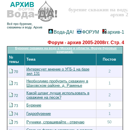
бурение скважин на воду.
архив 2
Всё про бурение,
скважины и воду. Архив
Вода-ДА!
ФОРУМ
архив-1
Форум - архив 2005-2008гг. Стр. 4
Бурение скважин на воду в Москве и области. Форум буровых
компаний.
№
Тема
Постов
темы
Интересует мнение о УГБ-1 на базе
2
70
зил 131
Необходимо пробурить скважину в
1
71
Шаховском районе. д. Раменье
Какой шланг лучше использовать в
2
72
скважине на песок?
Бурение
3
73
Гидробурение
1
74
Ручники, спрашивайте - отвечаю
50
75