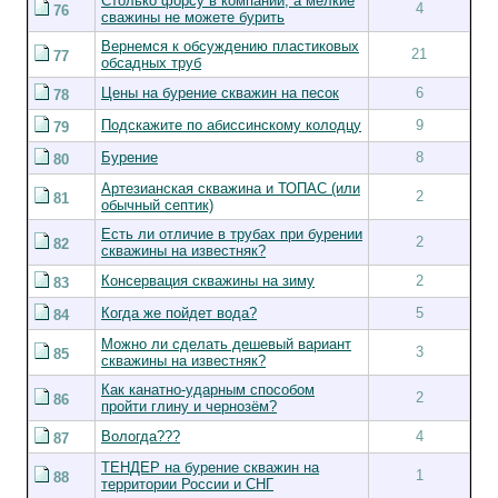
Столько форсу в компании, а мелкие
4
76
сважины не можете бурить
Вернемся к обсуждению пластиковых
21
77
обсадных труб
Цены на бурение скважин на песок
6
78
Подскажите по абиссинскому колодцу
9
79
Бурение
8
80
Артезианская скважина и ТОПАС (или
2
81
обычный септик)
Есть ли отличие в трубах при бурении
2
82
скважины на известняк?
Консервация скважины на зиму
2
83
Когда же пойдет вода?
5
84
Можно ли сделать дешевый вариант
3
85
скважины на известняк?
Как канатно-ударным способом
2
86
пройти глину и чернозём?
Вологда???
4
87
ТЕНДЕР на бурение скважин на
1
88
территории России и СНГ