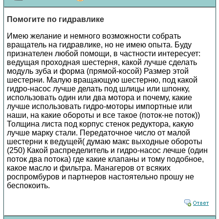
Помогите по гидравлике
Имею желание и немного возможности собрать
вращатель на гидравлике, но не имею опыта. Буду
признателен любой помощи, в частности интересует:
ведущая проходная шестерня, какой лучше сделать
модуль зуба и форма (прямой-косой) Размер этой
шестерни. Малую вращающую шестерню, под какой
гидро-насос лучше делать под шлицы или шпонку,
использовать один или два мотора и почему, какие
лучше использовать гидро-моторы импортные или
наши, на какие обороты и все такое (поток-не поток))
Толщина листа под корпус стенок редуктора, какую
лучше марку стали. Передаточное число от малой
шестерни к ведущей( думаю макс выходные обороты
(250) Какой распределитель и гидро-насос лечше (один
поток два потока) где какие клапаны и тому подобное,
какое масло и фильтра. Манагеров от всяких
роспромбуров и партнеров настоятельно прошу не
беспокоить.