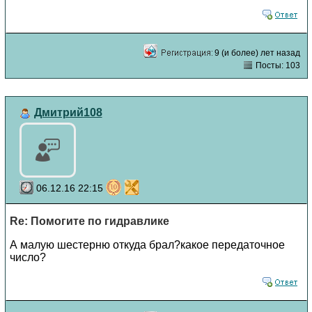
9 (и более) лет назад
Посты: 103
Дмитрий108
06.12.16 22:15
Re: Помогите по гидравлике
А малую шестерню откуда брал?какое передаточное
число?