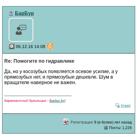
БарБур
06.12.16 14:08
Re: Помогите по гидравлике
Да, но у косозубых появляется осевое усилие, а у
прямозубых нет, и прямозубые дешевле. Шум в
вращателе наверное не важен.
Барановичский бурильщик - [
barbur.by
]
9 (и более) лет назад
Посты: 1,226