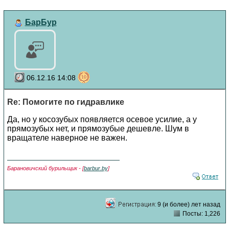
БарБур
06.12.16 14:08
Re: Помогите по гидравлике
Да, но у косозубых появляется осевое усилие, а у
прямозубых нет, и прямозубые дешевле. Шум в
вращателе наверное не важен.
Барановичский бурильщик - [
barbur.by
]
9 (и более) лет назад
Посты: 1,226