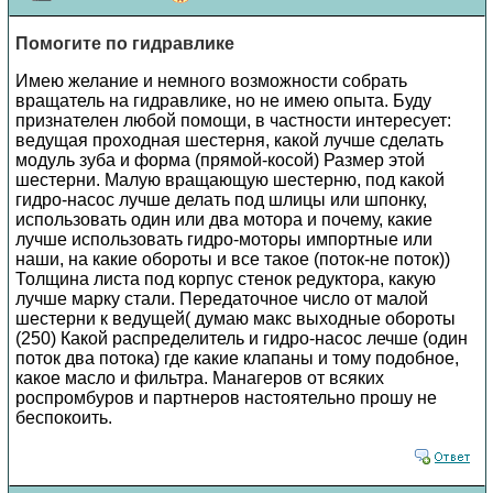
Помогите по гидравлике
Имею желание и немного возможности собрать
вращатель на гидравлике, но не имею опыта. Буду
признателен любой помощи, в частности интересует:
ведущая проходная шестерня, какой лучше сделать
модуль зуба и форма (прямой-косой) Размер этой
шестерни. Малую вращающую шестерню, под какой
гидро-насос лучше делать под шлицы или шпонку,
использовать один или два мотора и почему, какие
лучше использовать гидро-моторы импортные или
наши, на какие обороты и все такое (поток-не поток))
Толщина листа под корпус стенок редуктора, какую
лучше марку стали. Передаточное число от малой
шестерни к ведущей( думаю макс выходные обороты
(250) Какой распределитель и гидро-насос лечше (один
поток два потока) где какие клапаны и тому подобное,
какое масло и фильтра. Манагеров от всяких
роспромбуров и партнеров настоятельно прошу не
беспокоить.