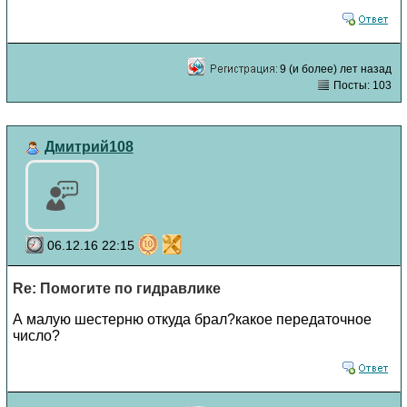
9 (и более) лет назад
Посты: 103
Дмитрий108
06.12.16 22:15
Re: Помогите по гидравлике
А малую шестерню откуда брал?какое передаточное
число?