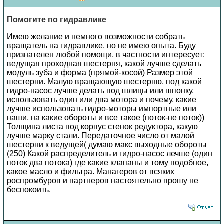
Помогите по гидравлике
Имею желание и немного возможности собрать
вращатель на гидравлике, но не имею опыта. Буду
признателен любой помощи, в частности интересует:
ведущая проходная шестерня, какой лучше сделать
модуль зуба и форма (прямой-косой) Размер этой
шестерни. Малую вращающую шестерню, под какой
гидро-насос лучше делать под шлицы или шпонку,
использовать один или два мотора и почему, какие
лучше использовать гидро-моторы импортные или
наши, на какие обороты и все такое (поток-не поток))
Толщина листа под корпус стенок редуктора, какую
лучше марку стали. Передаточное число от малой
шестерни к ведущей( думаю макс выходные обороты
(250) Какой распределитель и гидро-насос лечше (один
поток два потока) где какие клапаны и тому подобное,
какое масло и фильтра. Манагеров от всяких
роспромбуров и партнеров настоятельно прошу не
беспокоить.