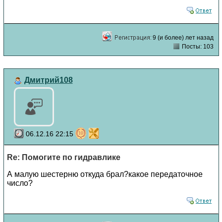
9 (и более) лет назад
Посты: 103
Дмитрий108
06.12.16 22:15
Re: Помогите по гидравлике
А малую шестерню откуда брал?какое передаточное
число?