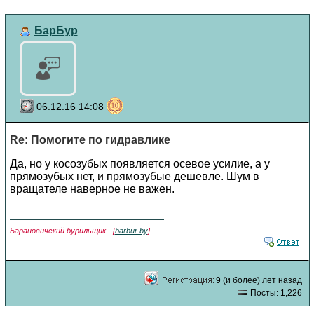
БарБур
06.12.16 14:08
Re: Помогите по гидравлике
Да, но у косозубых появляется осевое усилие, а у
прямозубых нет, и прямозубые дешевле. Шум в
вращателе наверное не важен.
Барановичский бурильщик - [
barbur.by
]
9 (и более) лет назад
Посты: 1,226