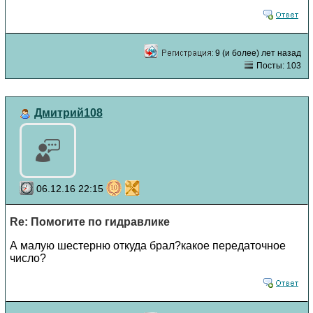
9 (и более) лет назад
Посты: 103
Дмитрий108
06.12.16 22:15
Re: Помогите по гидравлике
А малую шестерню откуда брал?какое передаточное
число?