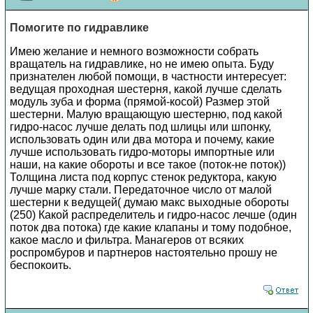
Помогите по гидравлике
Имею желание и немного возможности собрать
вращатель на гидравлике, но не имею опыта. Буду
признателен любой помощи, в частности интересует:
ведущая проходная шестерня, какой лучше сделать
модуль зуба и форма (прямой-косой) Размер этой
шестерни. Малую вращающую шестерню, под какой
гидро-насос лучше делать под шлицы или шпонку,
использовать один или два мотора и почему, какие
лучше использовать гидро-моторы импортные или
наши, на какие обороты и все такое (поток-не поток))
Толщина листа под корпус стенок редуктора, какую
лучше марку стали. Передаточное число от малой
шестерни к ведущей( думаю макс выходные обороты
(250) Какой распределитель и гидро-насос лечше (один
поток два потока) где какие клапаны и тому подобное,
какое масло и фильтра. Манагеров от всяких
роспромбуров и партнеров настоятельно прошу не
беспокоить.