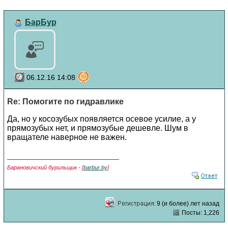
БарБур
06.12.16 14:08
Re: Помогите по гидравлике
Да, но у косозубых появляется осевое усилие, а у
прямозубых нет, и прямозубые дешевле. Шум в
вращателе наверное не важен.
Барановичский бурильщик - [
barbur.by
]
9 (и более) лет назад
Посты: 1,226