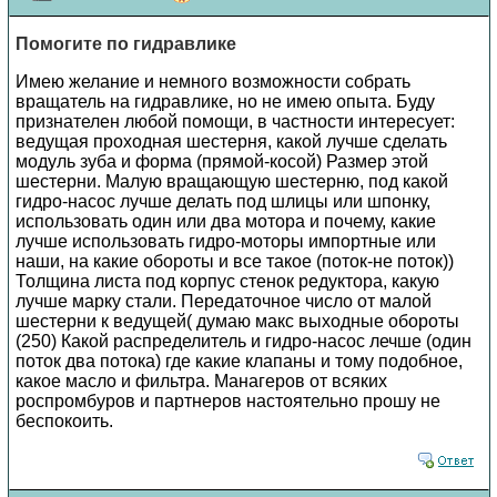
Помогите по гидравлике
Имею желание и немного возможности собрать
вращатель на гидравлике, но не имею опыта. Буду
признателен любой помощи, в частности интересует:
ведущая проходная шестерня, какой лучше сделать
модуль зуба и форма (прямой-косой) Размер этой
шестерни. Малую вращающую шестерню, под какой
гидро-насос лучше делать под шлицы или шпонку,
использовать один или два мотора и почему, какие
лучше использовать гидро-моторы импортные или
наши, на какие обороты и все такое (поток-не поток))
Толщина листа под корпус стенок редуктора, какую
лучше марку стали. Передаточное число от малой
шестерни к ведущей( думаю макс выходные обороты
(250) Какой распределитель и гидро-насос лечше (один
поток два потока) где какие клапаны и тому подобное,
какое масло и фильтра. Манагеров от всяких
роспромбуров и партнеров настоятельно прошу не
беспокоить.