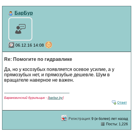
БарБур
06.12.16 14:08
Re: Помогите по гидравлике
Да, но у косозубых появляется осевое усилие, а у
прямозубых нет, и прямозубые дешевле. Шум в
вращателе наверное не важен.
Барановичский бурильщик - [
barbur.by
]
9 (и более) лет назад
Посты: 1,226