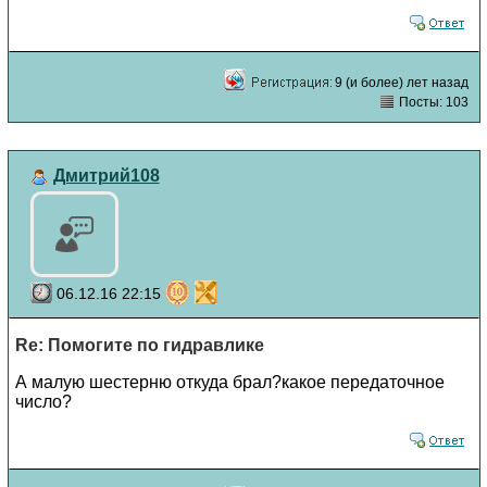
9 (и более) лет назад
Посты: 103
Дмитрий108
06.12.16 22:15
Re: Помогите по гидравлике
А малую шестерню откуда брал?какое передаточное
число?