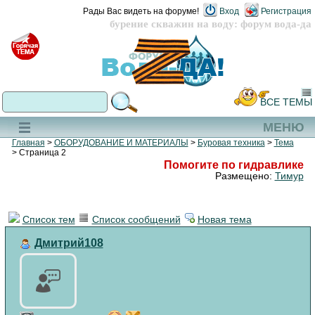
Рады Вас видеть на форуме!
Вход
Регистрация
бурение скважин на воду: форум вода-да
ВСЕ ТЕМЫ
МЕНЮ
Главная
>
ОБОРУДОВАНИЕ И МАТЕРИАЛЫ
>
Буровая техника
>
Тема
> Страница 2
Помогите по гидравлике
Размещено:
Тимур
Список тем
Список сообщений
Новая тема
Дмитрий108