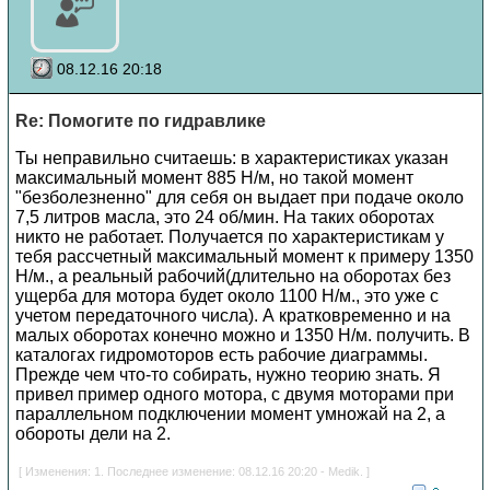
08.12.16 20:18
Re: Помогите по гидравлике
Ты неправильно считаешь: в характеристиках указан
максимальный момент 885 Н/м, но такой момент
"безболезненно" для себя он выдает при подаче около
7,5 литров масла, это 24 об/мин. На таких оборотах
никто не работает. Получается по характеристикам у
тебя рассчетный максимальный момент к примеру 1350
Н/м., а реальный рабочий(длительно на оборотах без
ущерба для мотора будет около 1100 Н/м., это уже с
учетом передаточного числа). А кратковременно и на
малых оборотах конечно можно и 1350 Н/м. получить. В
каталогах гидромоторов есть рабочие диаграммы.
Прежде чем что-то собирать, нужно теорию знать. Я
привел пример одного мотора, с двумя моторами при
параллельном подключении момент умножай на 2, а
обороты дели на 2.
[ Изменения: 1. Последнее изменение: 08.12.16 20:20 - Medik. ]