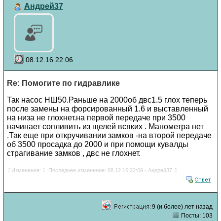
Андрей37
08.12.16 22:06
Re: Помогите по гидравлике
Так насос НШ50.Раньше на 2000об двс1.5 глох теперь
после замены на форсированный 1.6 и выставленный
на низа не глохнет.на первой передаче при 3500
начинает сопливить из щелей всяких . Манометра нет
.Так еще при откручивании замков -на второй передаче
об 3500 просадка до 2000 и при помощи кувалды
страгивание замков , двс не глохнет.
[ Изменения: 1. Последнее изменение: 08.12.16 22:09 - Андрей37. ]
9 (и более) лет назад
Посты: 103