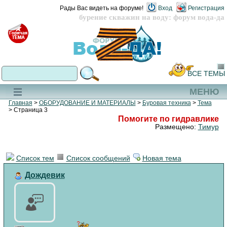
Рады Вас видеть на форуме!
Вход
Регистрация
бурение скважин на воду: форум вода-да
ВСЕ ТЕМЫ
МЕНЮ
Главная
>
ОБОРУДОВАНИЕ И МАТЕРИАЛЫ
>
Буровая техника
>
Тема
> Страница 3
Помогите по гидравлике
Размещено:
Тимур
Список тем
Список сообщений
Новая тема
Дождевик