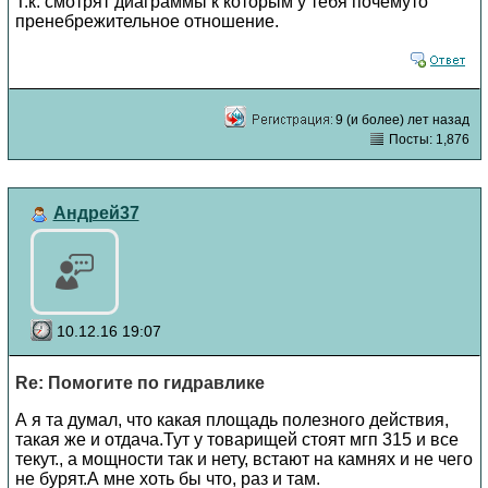
Т.к. смотрят диаграммы к которым у тебя почемуто
пренебрежительное отношение.
9 (и более) лет назад
Посты: 1,876
Андрей37
10.12.16 19:07
Re: Помогите по гидравлике
А я та думал, что какая площадь полезного действия,
такая же и отдача.Тут у товарищей стоят мгп 315 и все
текут., а мощности так и нету, встают на камнях и не чего
не бурят.А мне хоть бы что, раз и там.