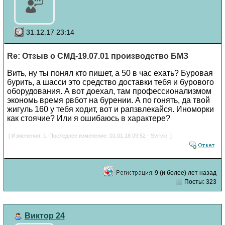
31.12.17 23:14
Re: Отзыв о СМД-19.07.01 производство БМЗ
Вить, ну ты понял кто пишет, а 50 в час ехать? Буровая
бурить, а шасси это средство доставки тебя и бурового
оборудования. А вот доехал, там профессионализмом
экономь время рвбот на бурении. А по гонять, да твой
жигуль 160 у тебя ходит, вот и рапзвлекайся. Иноморки
как стоячие? Или я ошибаюсь в характере?
[ Изменения: 1. Последнее изменение: 01.01.18 09:52 - Svirvic. ]
9 (и более) лет назад
Посты: 323
Виктор 24