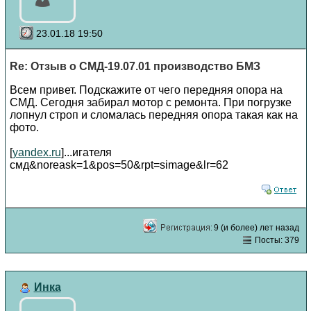
23.01.18 19:50
Re: Отзыв о СМД-19.07.01 производство БМЗ
Всем привет. Подскажите от чего передняя опора на
СМД. Сегодня забирал мотор с ремонта. При погрузке
лопнул строп и сломалась передняя опора такая как на
фото.
[
yandex.ru
]...игателя
смд&noreask=1&pos=50&rpt=simage&lr=62
9 (и более) лет назад
Посты: 379
Инка