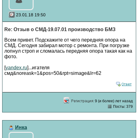
23.01.18 19:50
Re: Отзыв о СМД-19.07.01 производство БМЗ
Всем привет. Подскажите от чего передняя опора на
СМД. Сегодня забирал мотор с ремонта. При погрузке
лопнул строп и сломалась передняя опора такая как на
фото.
[
yandex.ru
]...игателя
смд&noreask=1&pos=50&rpt=simage&lr=62
9 (и более) лет назад
Посты: 379
Инка