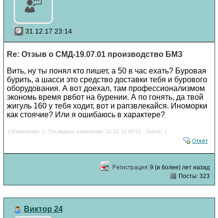
31.12.17 23:14
Re: Отзыв о СМД-19.07.01 производство БМЗ
Вить, ну ты понял кто пишет, а 50 в час ехать? Буровая
бурить, а шасси это средство доставки тебя и бурового
оборудования. А вот доехал, там профессионализмом
экономь время рвбот на бурении. А по гонять, да твой
жигуль 160 у тебя ходит, вот и рапзвлекайся. Иноморки
как стоячие? Или я ошибаюсь в характере?
[ Изменения: 1. Последнее изменение: 01.01.18 09:52 - Svirvic. ]
9 (и более) лет назад
Посты: 323
Виктор 24