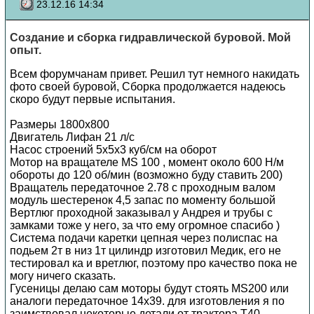
23.12.16 14:34
Создание и сборка гидравлической буровой. Мой
опыт.
Всем форумчанам привет. Решил тут немного накидать
фото своей буровой, Сборка продолжается надеюсь
скоро будут первые испытания.
Размеры 1800х800
Двигатель Лифан 21 л/с
Насос строений 5х5х3 куб/см на оборот
Мотор на вращателе MS 100 , момент около 600 Н/м
обороты до 120 об/мин (возможно буду ставить 200)
Вращатель передаточное 2.78 с проходным валом
модуль шестеренок 4,5 запас по моменту большой
Вертлюг проходной заказывал у Андрея и трубы с
замками тоже у него, за что ему огромное спасибо )
Система подачи каретки цепная через полиспас на
подьем 2т в низ 1т цилиндр изготовил Медик, его не
тестировал ка и вретлюг, поэтому про качество пока не
могу ничего сказать.
Гусеницы делаю сам моторы будут стоять MS200 или
аналоги передаточное 14х39. для изготовления я по
заимствовал некоторые детали от трактора Т40