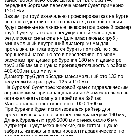
передняя бортовая передача момет будет примерно
1200 Н/м
Зажим три труб изначально проектировал как на Курте,
но в последствии от него отказался, в новой версии
будут сменные выдвижные челюсти под разный размер
труб, будет установлен редукционный клапан для
регулировки силы сжатия (для пластиковых труб )
Минимальный внутренний диаметр 50 мм для
промывки, т.к. планируется бурить помпой. но я за
поршневой насос, но это в перспективе. по моим
расчетам при диаметре бурения 180 мм и диаметре
трубы 89 мм мне нужна производительность в районе
400-600 литров минуту
Диаметр труб для обсадки максимальный это 133 по
телу если без раструба, 125 и 110 мм
На буровой будет трех ходовой кран с гидравлическим
оправлением, при наращивании чтобы можно было не
останавливать помпу, а перейти на байпас
Масса станка ориентировочно 1000-1500 кг
При бурении будет использоваться райзер для
промывочных ванн, с внутренним диаметром 190 мм,
Длина бурильных труб 2000 мм стенка около 6 мм
Аутригеры будут механические, они готовы нужно
забрать, изначально планировал гидравлические, но