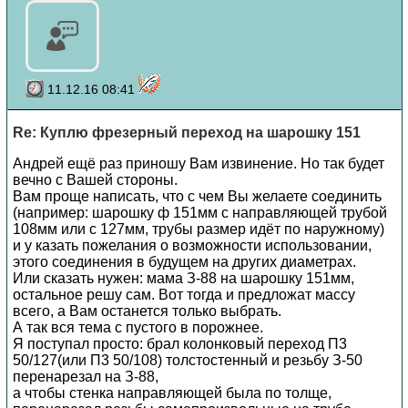
11.12.16 08:41
Re: Куплю фрезерный переход на шарошку 151
Андрей ещё раз приношу Вам извинение. Но так будет
вечно с Вашей стороны.
Вам проще написать, что с чем Вы желаете соединить
(например: шарошку ф 151мм с направляющей трубой
108мм или с 127мм, трубы размер идёт по наружному)
и у казать пожелания о возможности использовании,
этого соединения в будущем на других диаметрах.
Или сказать нужен: мама З-88 на шарошку 151мм,
остальное решу сам. Вот тогда и предложат массу
всего, а Вам останется только выбрать.
А так вся тема с пустого в порожнее.
Я поступал просто: брал колонковый переход П3
50/127(или П3 50/108) толстостенный и резьбу З-50
перенарезал на З-88,
а чтобы стенка направляющей была по толще,