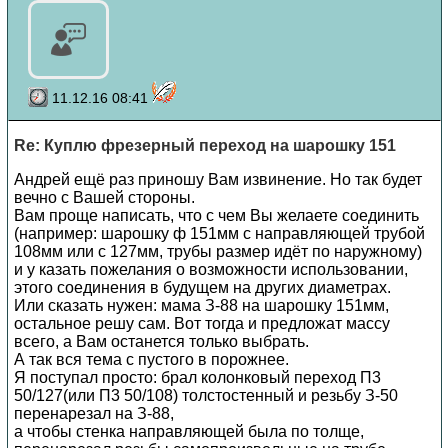
11.12.16 08:41
Re: Куплю фрезерный переход на шарошку 151
Андрей ещё раз приношу Вам извинение. Но так будет
вечно с Вашей стороны.
Вам проще написать, что с чем Вы желаете соединить
(например: шарошку ф 151мм с направляющей трубой
108мм или с 127мм, трубы размер идёт по наружному)
и у казать пожелания о возможности использовании,
этого соединения в будущем на других диаметрах.
Или сказать нужен: мама З-88 на шарошку 151мм,
остальное решу сам. Вот тогда и предложат массу
всего, а Вам останется только выбрать.
А так вся тема с пустого в порожнее.
Я поступал просто: брал колонковый переход П3
50/127(или П3 50/108) толстостенный и резьбу З-50
перенарезал на З-88,
а чтобы стенка направляющей была по толще,