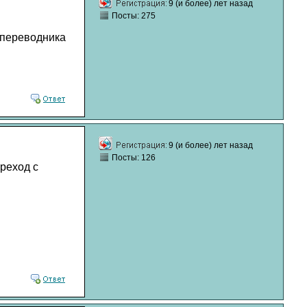
9 (и более) лет назад
Посты: 275
2 переводника
9 (и более) лет назад
Посты: 126
ереход с