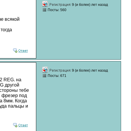
9 (и более) лет назад
Посты: 560
зе всякой
тогда
9 (и более) лет назад
Посты: 671
/2 REG. на
EG другой
 стороны тебе
й фрезер под
а 8мм. Когда
уда пальцы и