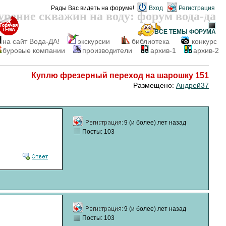
Рады Вас видеть на форуме!
Вход
Регистрация
урение скважин на воду: форум вода-да
ВСЕ ТЕМЫ
ФОРУМА
на сайт Вода-ДА!
экскурсии
библиотека
конкурс
буровые компании
производители
архив-1
архив-2
Куплю фрезерный переход на шарошку 151
Размещено:
Андрей37
9 (и более) лет назад
Посты: 103
9 (и более) лет назад
Посты: 103