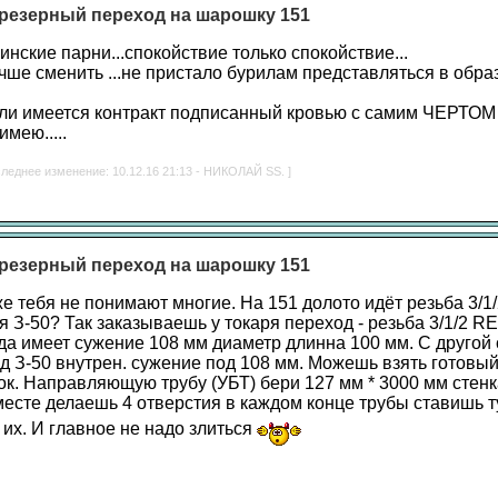
резерный переход на шарошку 151
инские парни...спокойствие только спокойствие...
чше сменить ...не пристало бурилам представляться в обра
сли имеется контракт подписанный кровью с самим ЧЕРТОМ 
имею.....
следнее изменение: 10.12.16 21:13 - НИКОЛАЙ SS. ]
резерный переход на шарошку 151
е тебя не понимают многие. На 151 долото идёт резьба 3/1
я З-50? Так заказываешь у токаря переход - резьба 3/1/2 R
да имеет сужение 108 мм диаметр длинна 100 мм. С другой
д З-50 внутрен. сужение под 108 мм. Можешь взять готовы
ок. Направляющую трубу (УБТ) бери 127 мм * 3000 мм стенк
месте делаешь 4 отверстия в каждом конце трубы ставишь т
их. И главное не надо злиться