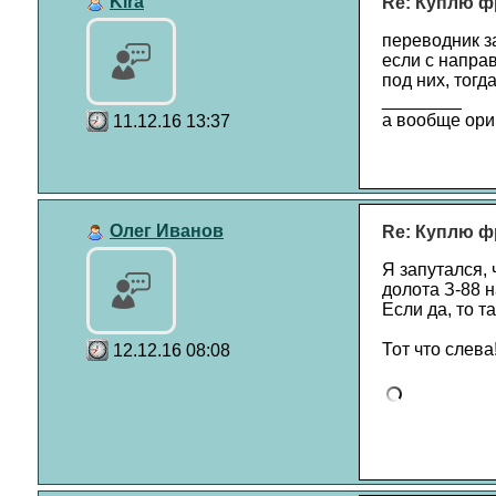
Kira
Re: Куплю ф
переводник з
если с направ
под них, тог
________
а вообще ори
11.12.16 13:37
Олег Иванов
Re: Куплю ф
Я запутался, 
долота З-88 
Если да, то т
Тот что слева
12.12.16 08:08