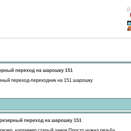
б
рный переход на шарошку 151
ный переход-переходник на 151 шарошку
резерный переход на шарошку 151
резер, например старый замок.Просто нужна резьба.