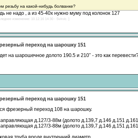
м резьбу на какой-нибудь болванке?
дь не надо , а из 45-40х нужно муму под колонок 127
леднее изменение: 10.12.16 14:30 - Svirvic. ]
резерный переход на шарошку 151
дет на шарошечное долото 190.5 и 210" - это как перевести
резерный переход на шарошку 151
ся фрезерный переход 108 на шарошку.
аправляющая д.127/З-88м (долото д.139,7 д.146 д.151 д.161
аправляющая д.127/З-88м (долото д.139,7 д.146 д.151 д.161
нковая труба вроде внутренний диаметр.