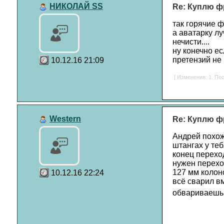
НИКОЛАЙ SS
Re: Куплю ф
так горячие ф
а аватарку лу
нечисти....
ну конечно е
претензий не 
10.12.16 21:09
[ Изменения: 1. По
Western
Re: Куплю ф
Андрей похож
штангах у теб
конец перехо
нужен перехо
127 мм колон
10.12.16 22:24
всё сварил в
обвариваешь 