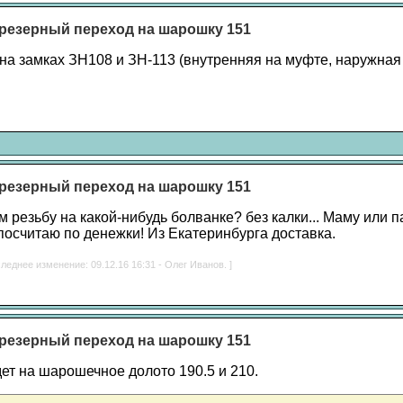
резерный переход на шарошку 151
 на замках ЗН108 и ЗН-113 (внутренняя на муфте, наружная
резерный переход на шарошку 151
 резьбу на какой-нибудь болванке? без калки... Маму или п
посчитаю по денежки! Из Екатеринбурга доставка.
леднее изменение: 09.12.16 16:31 - Олег Иванов. ]
резерный переход на шарошку 151
дет на шарошечное долото 190.5 и 210.