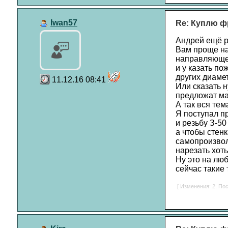
Iwan57
Re: Куплю ф
Андрей ещё р
Вам проще на
направляющей
и у казать п
других диаме
11.12.16 08:41
Или сказать 
предложат мас
А так вся тем
Я поступал п
и резьбу З-50
а чтобы стен
самопроизвол
нарезать хоть
Ну это на люб
сейчас такие 
[ Изменения: 2. Пос