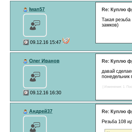
Iwan57
Re: Куплю ф
Такая резьба
замков)
09.12.16 15:47
Олег Иванов
Re: Куплю ф
давай сделаем
понедельник 
[ Изменения: 1. Пос
09.12.16 16:30
Андрей37
Re: Куплю ф
Резьба 108 и