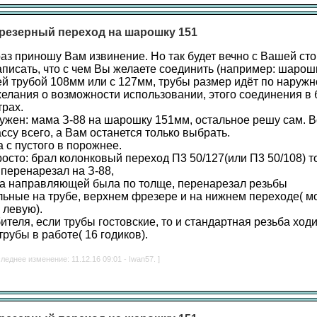
резерный переход на шарошку 151
аз приношу Вам извинение. Но так будет вечно с Вашей ст
писать, что с чем Вы желаете соединить (например: шарош
 трубой 108мм или с 127мм, трубы размер идёт по наружн
ожелания о возможности использовании, этого соединения в
трах.
нужен: мама З-88 на шарошку 151мм, остальное решу сам. Во
су всего, а Вам останется только выбрать.
а с пустого в порожнее.
росто: брал колонковый переход П3 50/127(или П3 50/108) 
 перенарезал на З-88,
ка направляющей была по толще, перенарезал резьбы
ьные на трубе, верхнем фрезере и на нижнем переходе( м
 левую).
ителя, если трубы гостовские, то и стандартная резьба ход
трубы в работе( 16 годиков).
леднее изменение: 11.12.16 09:01 - Iwan57. ]