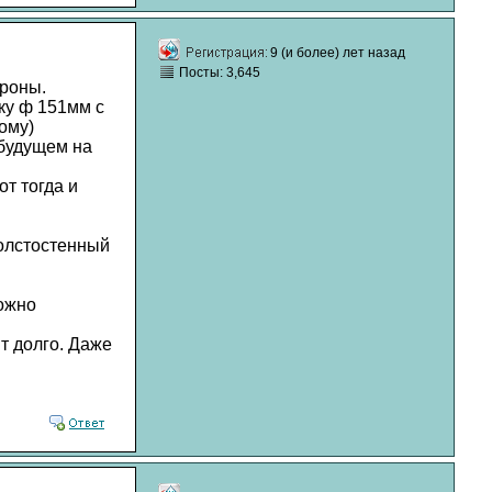
9 (и более) лет назад
Посты: 3,645
ороны.
ку ф 151мм с
ому)
 будущем на
т тогда и
толстостенный
ожно
ит долго. Даже