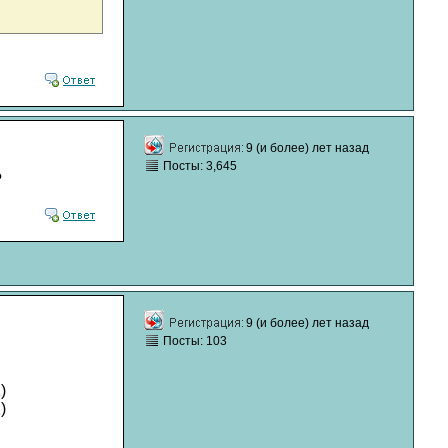
9 (и более) лет назад
Посты: 3,645
?
9 (и более) лет назад
Посты: 103
)
)