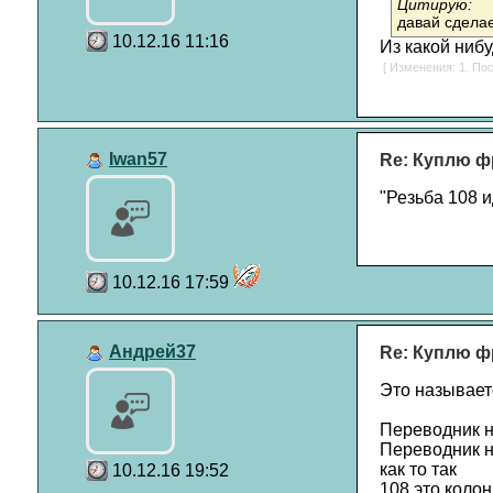
Цитирую:
давай сделае
10.12.16 11:16
Из какой нибу
[ Изменения: 1. Пос
Iwan57
Re: Куплю ф
"Резьба 108 и
10.12.16 17:59
Андрей37
Re: Куплю ф
Это называет
Переводник н
Переводник н
как то так
10.12.16 19:52
108 это коло