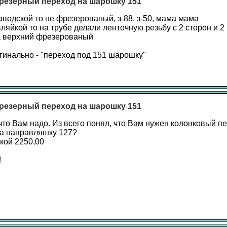
резерный переход на шарошку 151
аводской то не фрезерованый, з-88, з-50, мама мама
ляйкой то на трубе делали ленточную резьбу с 2 сторон и 
да верхний фрезерованый
гинально - "переход под 151 шарошку"
резерный переход на шарошку 151
что Вам надо. Из всего понял, что Вам нужен колонковый п
на направляшку 127?
акой 2250,00
!