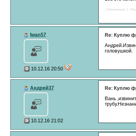
[ Изменения: 1. Пос
Iwan57
Re: Куплю ф
Андрей.Извин
головушкой.
10.12.16 20:50
Андрей37
Re: Куплю ф
Вань ,извинит
трубу.Незнани
10.12.16 21:02