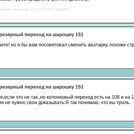
леднее изменение: 10.12.16 19:54 - Андрей37. ]
резерный переход на шарошку 151
ите! но я бы вам посоветовал сменить аватарку, похоже ст
резерный переход на шарошку 151
е,если что не так.,но колонковый переход есть на 108 и на 
я не нужно свои доказывать.Я так понимаю, что вы троль.