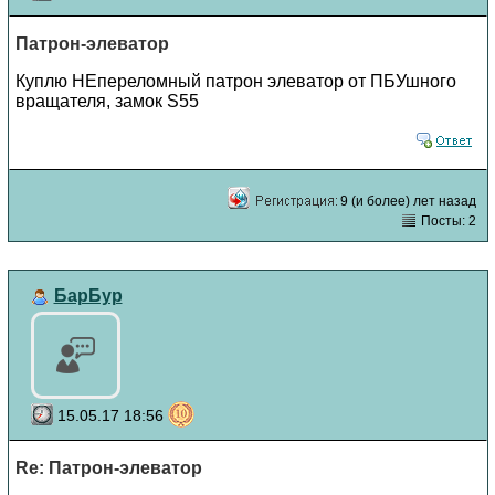
Патрон-элеватор
Куплю НЕпереломный патрон элеватор от ПБУшного
вращателя, замок S55
9 (и более) лет назад
Посты: 2
БарБур
15.05.17 18:56
Re: Патрон-элеватор