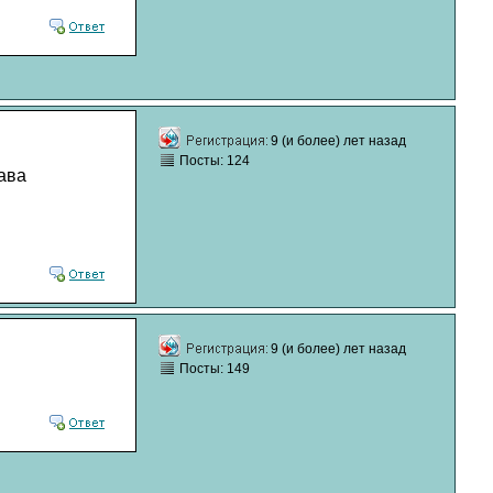
9 (и более) лет назад
Посты: 124
рава
9 (и более) лет назад
Посты: 149