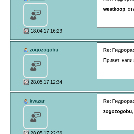
westkoop
, от
18.04.17 16:23
zogozogobu
Re: Гидрора
Привет! напи
28.05.17 12:34
kvazar
Re: Гидрора
zogozogobu
28.05.17 22:36