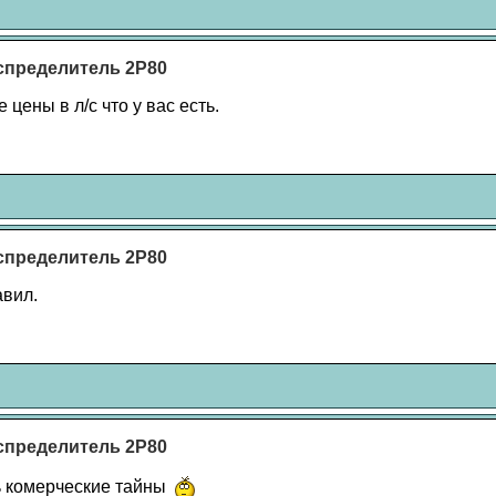
спределитель 2Р80
 цены в л/с что у вас есть.
спределитель 2Р80
авил.
спределитель 2Р80
сь комерческие тайны