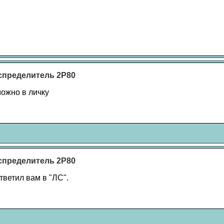
спределитель 2Р80
можно в личку
спределитель 2Р80
ответил вам в "ЛС".