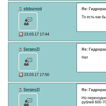
sibburvod
Re: Гидрора
То есть как б
23.03.17 17:44
SergeyZl
Re: Гидрора
Нет
23.03.17 17:50
SergeyZl
Re: Гидрора
Но переходни
рублей 600-70