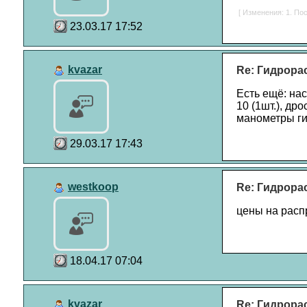
[ Изменения: 1. Пос
23.03.17 17:52
kvazar
Re: Гидрора
Есть ещё: на
10 (1шт.), др
манометры ги
29.03.17 17:43
westkoop
Re: Гидрора
цены на рас
18.04.17 07:04
kvazar
Re: Гидрора