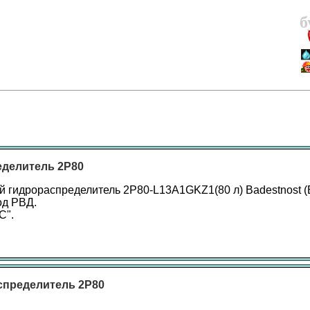
б
делитель 2Р80
 гидрораспределитель 2Р80-L13А1GKZ1(80 л) Badestnost (
од РВД.
С".
спределитель 2Р80