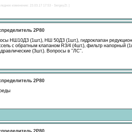
леднее изменение: 23.03.17 17:53 - SergeyZl. ]
спределитель 2Р80
сосы НШ10Д3 (1шт.), НШ 50Д3 (1шт.), гидроклапан редукци
оссель с обратным клапаном R3/4 (4шт.), фильтр напорный (1
дравлические (3шт.). Вопросы в "ЛС".
спределитель 2Р80
преды
спределитель 2Р80