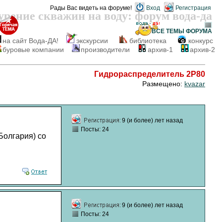
Рады Вас видеть на форуме!
Вход
Регистрация
урение скважин на воду: форум вода-да
ВСЕ ТЕМЫ
ФОРУМА
на сайт Вода-ДА!
экскурсии
библиотека
конкурс
буровые компании
производители
архив-1
архив-2
Гидрораспределитель 2Р80
Размещено:
kvazar
9 (и более) лет назад
Посты: 24
Болгария) со
9 (и более) лет назад
Посты: 24