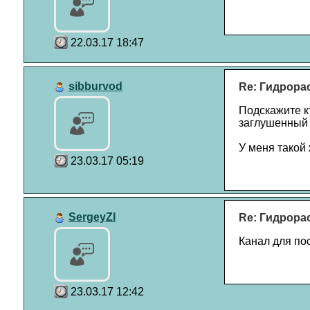
22.03.17 18:47
sibburvod
Re: Гидрора
Подскажите кт
заглушенный
У меня такой 
23.03.17 05:19
SergeyZl
Re: Гидрора
Канал для по
23.03.17 12:42