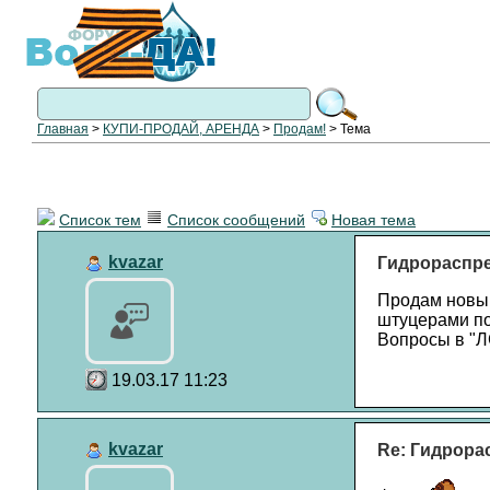
Главная
>
КУПИ-ПРОДАЙ, АРЕНДА
>
Продам!
> Тема
Список тем
Список сообщений
Новая тема
kvazar
Гидрораспре
Продам новый
штуцерами п
Вопросы в "Л
19.03.17 11:23
kvazar
Re: Гидрора