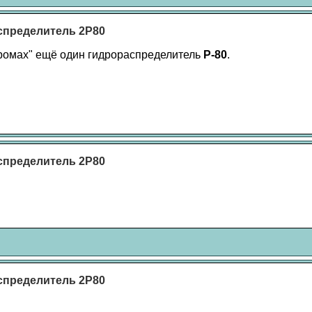
спределитель 2Р80
ромах" ещё один гидрораспределитель
Р-80
.
спределитель 2Р80
спределитель 2Р80