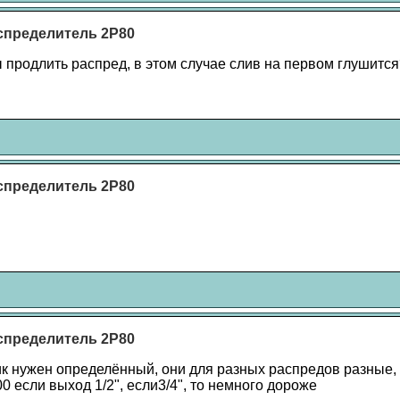
спределитель 2Р80
ы продлить распред, в этом случае слив на первом глушится
спределитель 2Р80
спределитель 2Р80
к нужен определённый, они для разных распредов разные, н
0 если выход 1/2", если3/4", то немного дороже