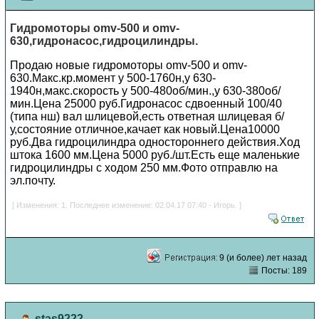
Гидромоторы omv-500 и omv-
630,гидронасос,гидроцилиндры.
Продаю новые гидромоторы omv-500 и omv-
630.Макс.кр.момент у 500-1760н,у 630-
1940н,макс.скорость у 500-480об/мин.,у 630-380об/
мин.Цена 25000 руб.Гидронасос сдвоенный 100/40
(типа нш) вал шлицевой,есть ответная шлицевая б/
у,состояние отличное,качает как новый.Цена10000
руб.Два гидроцилиндра одностороннего действия.Ход
штока 1600 мм.Цена 5000 руб./шт.Есть еще маленькие
гидроцилиндры с ходом 250 мм.Фото отправлю на
эл.почту.
[ Изменения: 1. Последнее изменение: 02.04.17 07:40 - Игорь. ]
9 (и более) лет назад
Посты: 189
stas9222