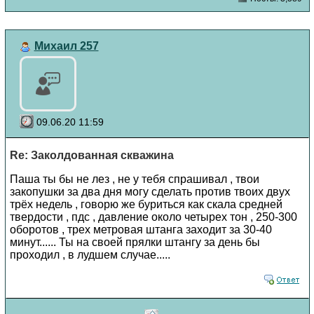
Михаил 257
09.06.20 11:59
Re: Заколдованная скважина
Паша ты бы не лез , не у тебя спрашивал , твои
закопушки за два дня могу сделать против твоих двух
трёх недель , говорю же буриться как скала средней
твердости , пдс , давление около четырех тон , 250-300
оборотов , трех метровая штанга заходит за 30-40
минут...... Ты на своей прялки штангу за день бы
проходил , в лудшем случае.....