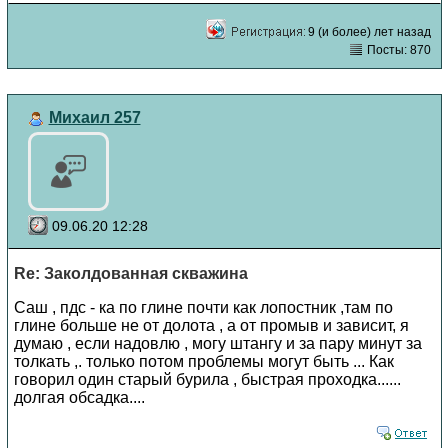
9 (и более) лет назад
Посты: 870
Михаил 257
09.06.20 12:28
Re: Заколдованная скважина
Саш , пдс - ка по глине почти как лопостник ,там по
глине больше не от долота , а от промыв и зависит, я
думаю , если надовлю , могу штангу и за пару минут за
толкать ,. только потом проблемы могут быть ... Как
говорил один старый бурила , быстрая проходка......
долгая обсадка....