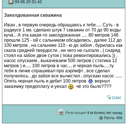
09.06.20 01:42
Заколдованная скважина
Иван , в первую очередь обращаюсь к тебе..... Суть - в
радиусе 1 км. сделано штук 7 скважин от 70 до 90 воды
куча́... А эта какая-то заколдованная ..... 80 метров 146
прошли 125 - ой с сальником обсадились , далее 112 до
100 метров , на сальнике 110 - ю до забоя , бурилась как
скала средней твердости , ни чего не сыпало , ( снаряд
стоял на забое двое суток ( пока ремонтировались )) ,
насос опускаем , выкачеваем 500 литров ( статика 12
метров ) и..... 100 литров в час.... и черная пыль.....ту
тебя в личке спрашивал про аэрлифт , все сделал
получилось , до забоя все вычистил , опускаю насос ......
Опять черная пыль и дебит 100 литров
вернул
заказчику предоплату и уехал
чё это было????
9 (и более) лет назад
Посты: 458