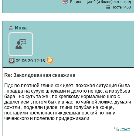
9 (и более) лет назад
Посты: 458
Инка
09.06.20 12:16
Re: Заколдованная скважина
Пдс по плотной глине как идёт ,похожая ситуация была
, правда на сухую шнеками и долото не пдс, а из зубьев
бара , но суть та же , по крепкому нормально шло с
давлением , потом бык и в час по чайной ложке, думали
сожгли , подняли целое, глина голубая на конце,
поставили трёхлопастник дешмановский по типу
чеченского и полетело придерживали