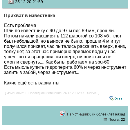
25.12.20 21:59
Прихват в известняке
Есть проблема
Шли по известнику с 90 до 97 м пдс 89 мм, прошли.
Потом начали расширять 112 шарогой со 108 убт, глот
был небольшой, но выноса не было, прошли 4 м и тут
получился прихват, час пытались раскачать вверх, вниз,
толку нет, за этот час примерно приямок воды у нас
ушел.. но ни вращения, ни вверх, ни вниз так и не
смогли сдернуть.... Как быть, работаем на sbu-60
Есть мысль купить гидроперита 60% и через инструмент
залить в забой, через инструмент...
Какие ещё есть варианты
[ Изменения: 1. Последнее изменение: 26.12.20 12:47 - Svirvic. ]
6 (и более) лет назад
Посты: 22