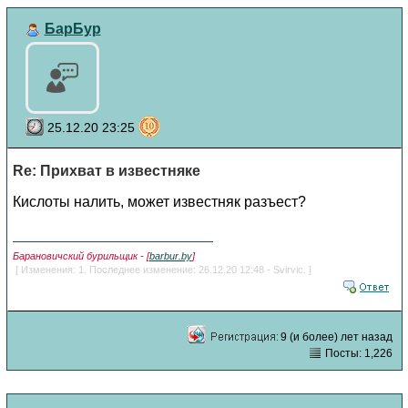
БарБур
25.12.20 23:25
Re: Прихват в известняке
Кислоты налить, может известняк разъест?
Барановичский бурильщик - [
barbur.by
]
[ Изменения: 1. Последнее изменение: 26.12.20 12:48 - Svirvic. ]
9 (и более) лет назад
Посты: 1,226