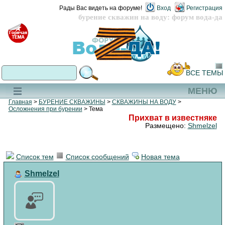
Рады Вас видеть на форуме!
Вход
Регистрация
бурение скважин на воду: форум вода-да
ВСЕ ТЕМЫ
МЕНЮ
Главная
>
БУРЕНИЕ СКВАЖИНЫ
>
СКВАЖИНЫ НА ВОДУ
>
Осложнения при бурении
> Тема
Прихват в известняке
Размещено:
Shmelzel
Список тем
Список сообщений
Новая тема
Shmelzel