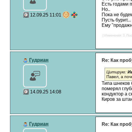
Есть годами 
Но..
Пока не будем
12.09.25 11:01
Пусть бурит...
Ему "продажны
[ Изменения: 3. Пос
Гудриан
Re: Как проб
Цитирую:
И
Павел, а по
Типа шнеков 
померял глуб
14.09.25 14:08
кондуктор а с
Киров за шта
Гудриан
Re: Как проб