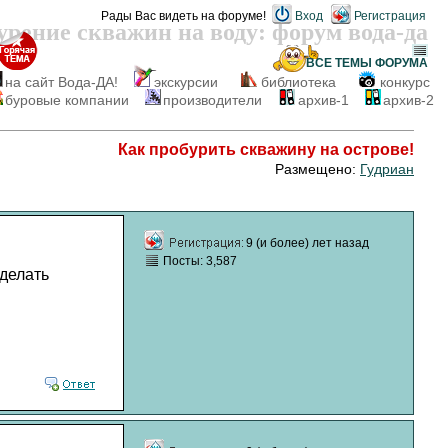
Рады Вас видеть на форуме!
Вход
Регистрация
урение скважин на воду: форум вода-да
ВСЕ ТЕМЫ
ФОРУМА
на сайт Вода-ДА!
экскурсии
библиотека
конкурс
буровые компании
производители
архив-1
архив-2
Как пробурить скважину на острове!
Размещено:
Гудриан
9 (и более) лет назад
Посты: 3,587
 делать