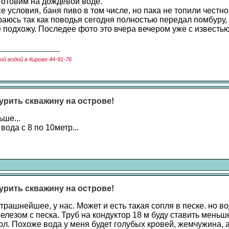
готовим на дождевой воде.
е условия, баня пиво в том числе, но пака не топили честно
раюсь так как поводья сегодня полностью передал помбуру,
е подхожу. Последее фото это вчера вечером уже с известью
й водой в Кирове 44-91-76
урить скважину на острове!
ше...
вода с 8 по 10метр...
урить скважину на острове!
рашнейшее, у нас. Может и есть такая сопля в песке. но в
елезом с песка. Труб на кондуктор 18 м буду ставить меньш
ол. Похоже вода у меня будет голубых кровей, жемчужина, 