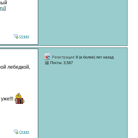
ный
ru
]
9 (и более) лет назад
Посты: 3,587
ной лебедкой,
уже!!!