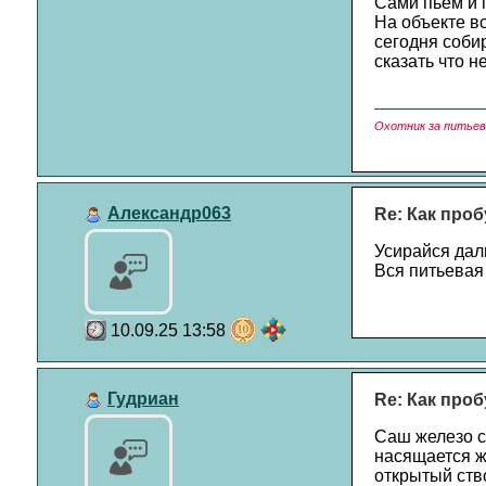
Сами пьём и 
На объекте вс
сегодня соби
сказать что н
Охотник за питьево
Александр063
Re: Как проб
Усирайся даль
Вся питьевая 
10.09.25 13:58
Гудриан
Re: Как проб
Саш железо ст
насящается ж
открытый ств