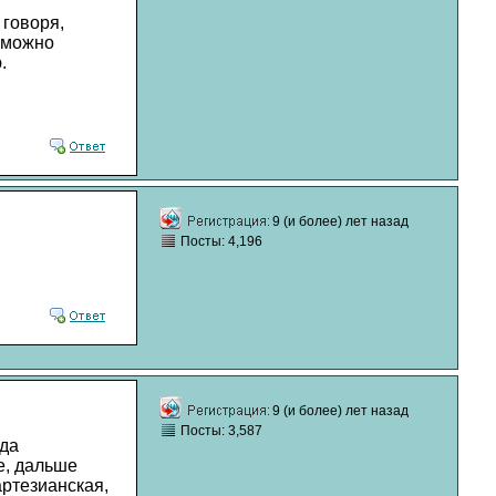
 говоря,
 можно
.
9 (и более) лет назад
Посты: 4,196
9 (и более) лет назад
Посты: 3,587
ода
е, дальше
артезианская,