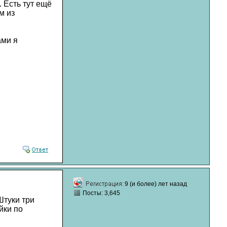
. Есть тут ещё
м из
ами я
9 (и более) лет назад
Посты: 3,645
Штуки три
йки по