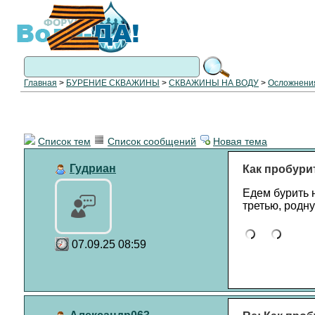
Главная
>
БУРЕНИЕ СКВАЖИНЫ
>
СКВАЖИНЫ НА ВОДУ
>
Осложнения
Список тем
Список сообщений
Новая тема
Гудриан
Как пробури
Едем бурить 
третью, родну
07.09.25 08:59