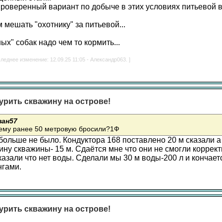
проверенный вариант по добыче в этих условиях питьевой во
 мешать "охотнику" за питьевой...
х" собак надо чем то кормить...
леднее изменение: 12.09.25 11:05 - Александр063. ]
урить скважину на острове!
ван57
чему ранее 50 метровую бросили?1Ф
больше не было. Кондуктора 168 поставлено 20 м сказали а
ину скважины- 15 м. Сдаётся мне что они не смогли коррект
казали что нет воды. Сделали мы 30 м воды-200 л и кончает
нгами.
урить скважину на острове!