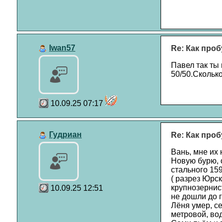
Iwan57
Re: Как проб
Павел так ты 
50/50.Сколько
10.09.25 07:17
Гудриан
Re: Как проб
Вань, мне их 
Новую бурю, 
стального 159
( разрез Юрск
крупнозернист
10.09.25 12:51
не дошли до 
Лёня умер, с
метровой, во