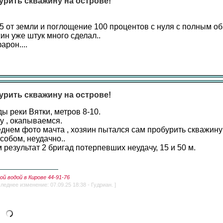
урить скважину на острове!
5 от земли и поглощение 100 процентов с нуля с полным об
ин уже штук много сделал..
рон....
урить скважину на острове!
ы реки Вятки, метров 8-10.
у , окапываемся.
днем фото мачта , хозяин пытался сам пробурить скважину
собом, неудачно..
результат 2 бригад потерпевших неудачу, 15 и 50 м.
й водой в Кирове 44-91-76
леднее изменение: 07.09.25 18:38 - Гудриан. ]