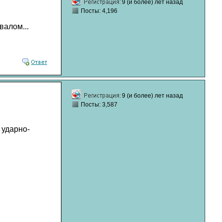
9 (и более) лет назад
Посты: 4,196
валом...
9 (и более) лет назад
Посты: 3,587
 ударно-