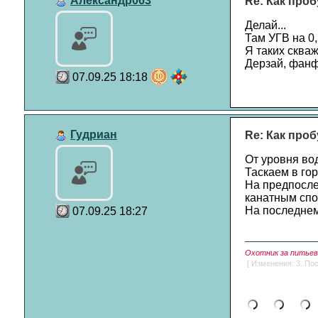
Александр063
Re: Как проб
Делай...
Там УГВ на 0,
Я таких скваж
Дерзай, фанфа
07.09.25 18:18
Гудриан
Re: Как проб
От уровня вод
Таскаем в гор
На предпосле
канатным спо
На последнем 
07.09.25 18:27
Охотник за питьево
[ Изменения: 3. Пос