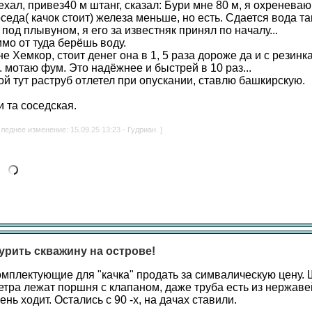
хал, привез40 м штанг, сказал: Бури мне 80 м, я охреневаю
седа( качок стоит) железа меньше, но есть. Сдается вода та
 под плывуном, я его за известняк принял по началу...
мо от туда берёшь воду.
е Хемкор, стоит денег она в 1, 5 раза дороже да и с резинк
. мотаю фум. Это надёжнее и быстрей в 10 раз...
ой тут раструб отлетел при опускании, ставлю башкирскую.
 та соседская.
леднее изменение: 15.09.25 13:23 - Гудриан. ]
урить скважину на острове!
омплектующие для "качка" продать за симвалическую цену. 
етра лежат поршня с клапаном, даже труба есть из нержаве
нь ходит. Остались с 90 -х, на дачах ставили.