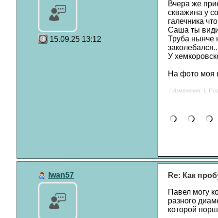
Вчера же прие
скважина у со
галечника что
Саша ты види
Труба нынче н
15.09.25 13:12
заколебался..
У хемкоровск
На фото моя и
[ Изменения: 1. Пос
Iwan57
Re: Как проб
Павел могу к
разного диам
которой порше