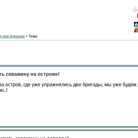
б
 при бурении
> Тема
ть скважину на острове!
на остров, где уже упражнялись две бригады, мы уже будем
ю..!