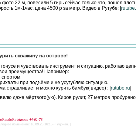
а фото 22 м, повесили 5 гирь сейчас только что, пошёл плот
орость 1м-1час, цена 4500 р за метр. Видео в Рутубе: [
rutube.
урить скважину на острове!
 тонусе и чувствовать инструмент и ситуацию, работаю цеп
 свои преимущества! Например:
 спортом.
прихваты при подъёме и не усугубляю ситуацию.
ма стравливает и можно курить бамбук( видео) : [
rutube.ru
]
елю даже мёртвого(ую). Киров рулит, 27 метров пробурено 
й водой в Кирове 44-91-76
леднее изменение: 10.09.25 16:15 - Гудриан. ]