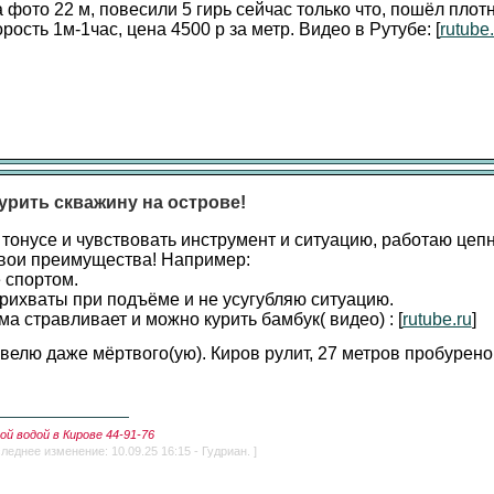
а фото 22 м, повесили 5 гирь сейчас только что, пошёл плот
орость 1м-1час, цена 4500 р за метр. Видео в Рутубе: [
rutube.
урить скважину на острове!
 тонусе и чувствовать инструмент и ситуацию, работаю цеп
 свои преимущества! Например:
 спортом.
прихваты при подъёме и не усугубляю ситуацию.
ма стравливает и можно курить бамбук( видео) : [
rutube.ru
]
елю даже мёртвого(ую). Киров рулит, 27 метров пробурено 
й водой в Кирове 44-91-76
леднее изменение: 10.09.25 16:15 - Гудриан. ]