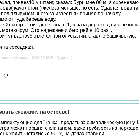
хал, привез40 м штанг, сказал: Бури мне 80 м, я охреневаю
седа( качок стоит) железа меньше, но есть. Сдается вода та
 под плывуном, я его за известняк принял по началу...
мо от туда берёшь воду.
е Хемкор, стоит денег она в 1, 5 раза дороже да и с резинк
. мотаю фум. Это надёжнее и быстрей в 10 раз...
ой тут раструб отлетел при опускании, ставлю башкирскую.
 та соседская.
леднее изменение: 15.09.25 13:23 - Гудриан. ]
урить скважину на острове!
омплектующие для "качка" продать за симвалическую цену. 
етра лежат поршня с клапаном, даже труба есть из нержаве
нь ходит. Остались с 90 -х, на дачах ставили.