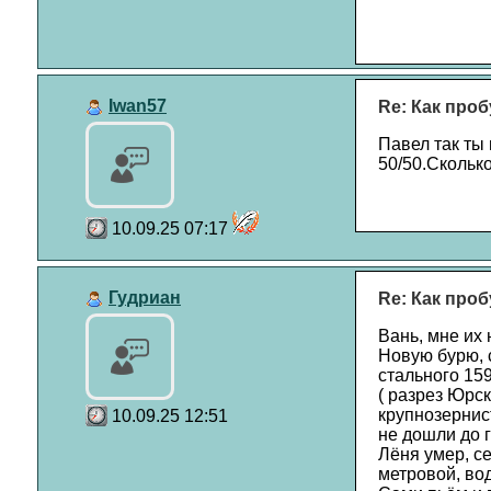
Iwan57
Re: Как проб
Павел так ты 
50/50.Сколько
10.09.25 07:17
Гудриан
Re: Как проб
Вань, мне их 
Новую бурю, 
стального 159
( разрез Юрск
крупнозернист
10.09.25 12:51
не дошли до 
Лёня умер, с
метровой, во