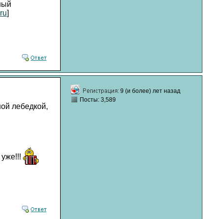
ный
ru
]
9 (и более) лет назад
Посты: 3,589
ной лебедкой,
уже!!!