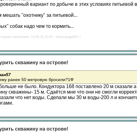
проверенный вариант по добыче в этих условиях питьевой во
 мешать "охотнику" за питьевой...
х" собак надо чем то кормить...
леднее изменение: 12.09.25 11:05 - Александр063. ]
урить скважину на острове!
ван57
чему ранее 50 метровую бросили?1Ф
больше не было. Кондуктора 168 поставлено 20 м сказали а
ину скважины- 15 м. Сдаётся мне что они не смогли коррект
казали что нет воды. Сделали мы 30 м воды-200 л и кончает
нгами.
урить скважину на острове!