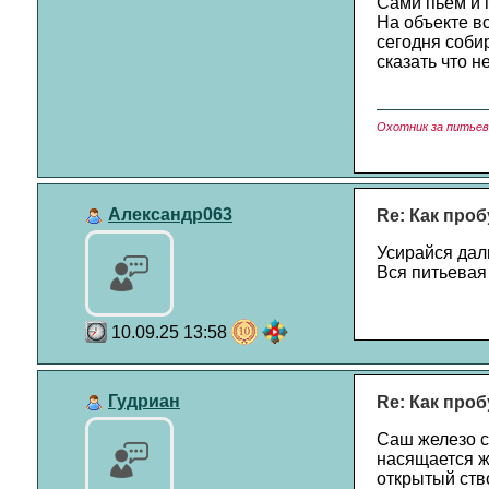
Сами пьём и 
На объекте вс
сегодня соби
сказать что н
Охотник за питьево
Александр063
Re: Как проб
Усирайся даль
Вся питьевая 
10.09.25 13:58
Гудриан
Re: Как проб
Саш железо ст
насящается ж
открытый ств