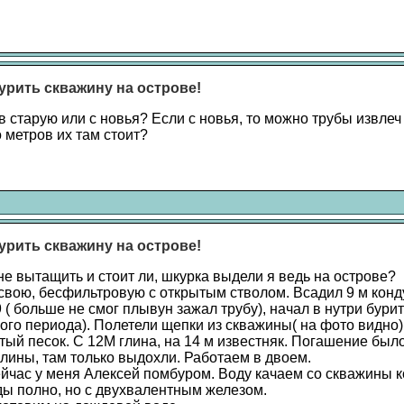
урить скважину на острове!
в старую или с новья? Если с новья, то можно трубы извлеч
 метров их там стоит?
урить скважину на острове!
не вытащить и стоит ли, шкурка выдели я ведь на острове?
свою, бесфильтровую с открытым стволом. Всадил 9 м конд
 ( больше не смог плывун зажал трубу), начал в нутри бур
ого периода). Полетели щепки из скважины( на фото видно)
ый песок. С 12М глина, на 14 м известняк. Погашение было
глины, там только выдохли. Работаем в двоем.
ейчас у меня Алексей помбуром. Воду качаем со скважины к
ды полно, но с двухвалентным железом.