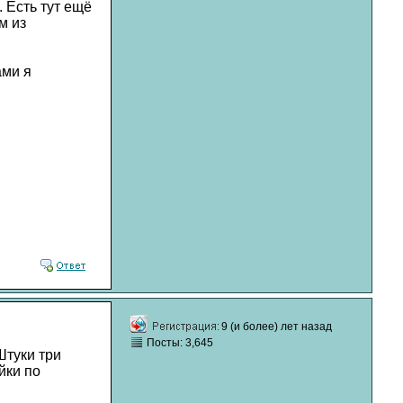
. Есть тут ещё
м из
ами я
9 (и более) лет назад
Посты: 3,645
Штуки три
йки по