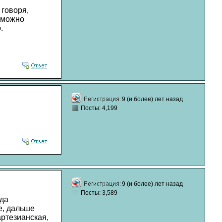
 говоря,
 можно
.
9 (и более) лет назад
Посты: 4,199
9 (и более) лет назад
Посты: 3,589
ода
е, дальше
артезианская,