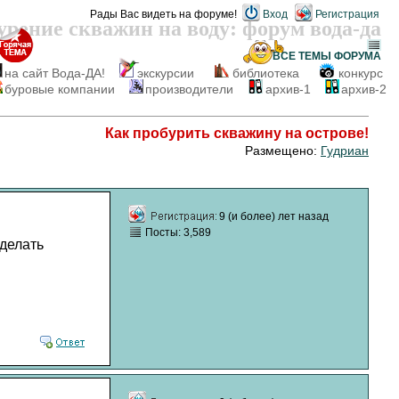
Рады Вас видеть на форуме!
Вход
Регистрация
урение скважин на воду: форум вода-да
ВСЕ ТЕМЫ
ФОРУМА
на сайт Вода-ДА!
экскурсии
библиотека
конкурс
буровые компании
производители
архив-1
архив-2
Как пробурить скважину на острове!
Размещено:
Гудриан
9 (и более) лет назад
Посты: 3,589
 делать