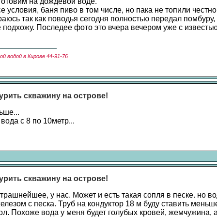
готовим на дождевой воде.
е условия, баня пиво в том числе, но пака не топили честно
раюсь так как поводья сегодня полностью передал помбуру,
е подхожу. Последее фото это вчера вечером уже с известью
й водой в Кирове 44-91-76
урить скважину на острове!
ше...
вода с 8 по 10метр...
урить скважину на острове!
рашнейшее, у нас. Может и есть такая сопля в песке. но в
елезом с песка. Труб на кондуктор 18 м буду ставить меньш
ол. Похоже вода у меня будет голубых кровей, жемчужина, 