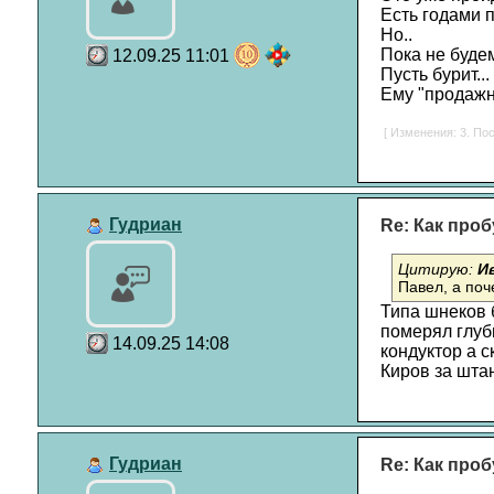
Есть годами 
Но..
Пока не будем
12.09.25 11:01
Пусть бурит...
Ему "продажны
[ Изменения: 3. Пос
Гудриан
Re: Как проб
Цитирую:
И
Павел, а по
Типа шнеков 
померял глуб
14.09.25 14:08
кондуктор а с
Киров за шта
Гудриан
Re: Как проб