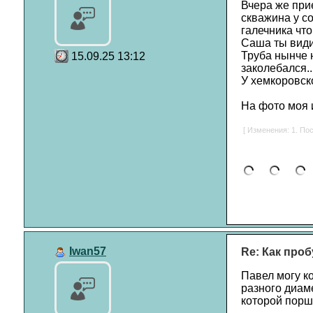
Вчера же прие
скважина у со
галечника что
Саша ты види
Труба нынче н
15.09.25 13:12
заколебался..
У хемкоровск
На фото моя и
[ Изменения: 1. Пос
Iwan57
Re: Как проб
Павел могу к
разного диам
которой порше