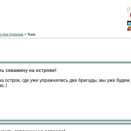
б
 при бурении
> Тема
ть скважину на острове!
на остров, где уже упражнялись две бригады, мы уже будем
ю..!