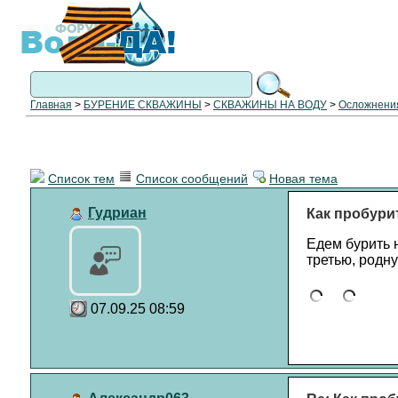
Главная
>
БУРЕНИЕ СКВАЖИНЫ
>
СКВАЖИНЫ НА ВОДУ
>
Осложнения
Список тем
Список сообщений
Новая тема
Гудриан
Как пробури
Едем бурить 
третью, родну
07.09.25 08:59