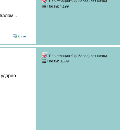
9 (и более) лет назад
Посты: 4,199
валом...
9 (и более) лет назад
Посты: 3,589
 ударно-