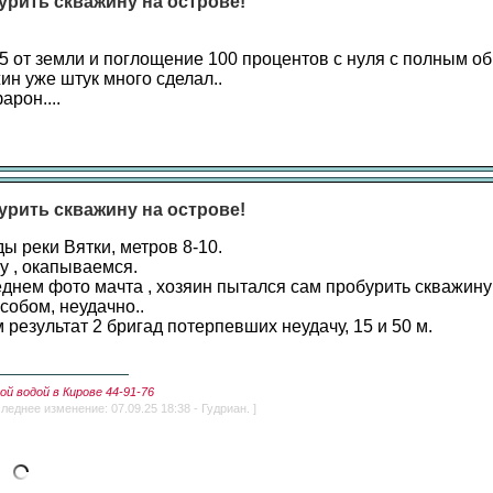
урить скважину на острове!
5 от земли и поглощение 100 процентов с нуля с полным об
ин уже штук много сделал..
рон....
урить скважину на острове!
ы реки Вятки, метров 8-10.
у , окапываемся.
днем фото мачта , хозяин пытался сам пробурить скважину
собом, неудачно..
результат 2 бригад потерпевших неудачу, 15 и 50 м.
й водой в Кирове 44-91-76
леднее изменение: 07.09.25 18:38 - Гудриан. ]