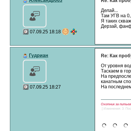
Александр063
Re: Как проб
Делай...
Там УГВ на 0,
Я таких скваж
Дерзай, фанфа
07.09.25 18:18
Гудриан
Re: Как проб
От уровня вод
Таскаем в гор
На предпосле
канатным спо
На последнем 
07.09.25 18:27
Охотник за питьево
[ Изменения: 3. Пос