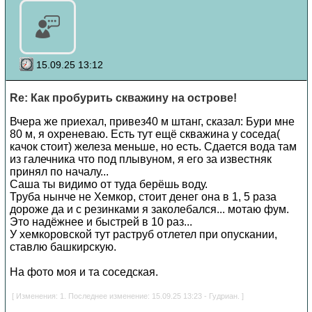
15.09.25 13:12
Re: Как пробурить скважину на острове!
Вчера же приехал, привез40 м штанг, сказал: Бури мне
80 м, я охреневаю. Есть тут ещё скважина у соседа(
качок стоит) железа меньше, но есть. Сдается вода там
из галечника что под плывуном, я его за известняк
принял по началу...
Саша ты видимо от туда берёшь воду.
Труба нынче не Хемкор, стоит денег она в 1, 5 раза
дороже да и с резинками я заколебался... мотаю фум.
Это надёжнее и быстрей в 10 раз...
У хемкоровской тут раструб отлетел при опускании,
ставлю башкирскую.
На фото моя и та соседская.
[ Изменения: 1. Последнее изменение: 15.09.25 13:23 - Гудриан. ]