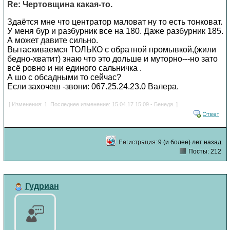
Re: Чертовщина какая-то.
Здаётся мне что центратор маловат ну то есть тонковат.
У меня бур и разбурник все на 180. Даже разбурник 185.
А может давите сильно.
Вытаскиваемся ТОЛЬКО с обратной промывкой,(жили
бедно-хватит) знаю что это дольше и муторно---но зато
всё ровно и ни единого сальничка .
А шо с обсадными то сейчас?
Если захочеш -звони: 067.25.24.23.0 Валера.
[ Изменения: 1. Последнее изменение: 15.04.17 15:09 - Бенедя. ]
9 (и более) лет назад
Посты: 212
Гудриан