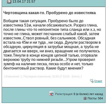
13.04.17 21:57
Чертовщина какая-то. Пробурено до известняка
Вобщем такая ситуация. Пробурено было до
известняка 51м, начали обсаживаться. Разрез глина,
после глины что-то непонятное типа сланца или х.з, но
точно не глина, может песчанник слабый какой, затем
известняк..Ствол ровный, без сальников. Обсадная
встала на 45м и ни туда , ни сюда. Дунули раствором в
обсадную, циркуляция в затрубье мощная, а труба не
двигается ни вверх, ни вниз, вращение не получилось
тоже.Тянули в конце концов цепной талью, оторвали
верхнюю трубу по нижней резьбе...Утром проверил
зумпф на наличие песка, песка особо и нет, только
бентонитовый раствор. Какие будут мнения?
[ Изменения: 1. Последнее изменение: 15.04.17 13:23 - Svirvic. ]
9 (и более) лет назад
Посты: 564