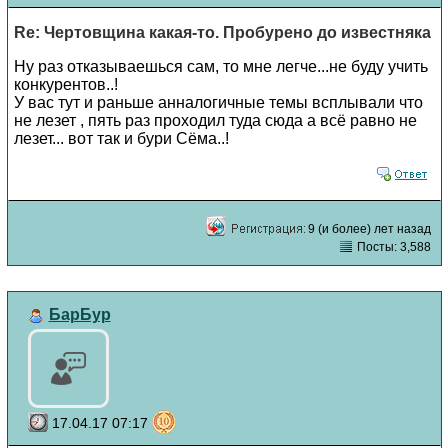
Re: Чертовщина какая-то. Пробурено до известняка
Ну раз отказываешься сам, то мне легче...не буду учить
конкурентов..!
У вас тут и раньше анналогичные темы всплывали что
не лезет , пять раз проходил туда сюда а всё равно не
лезет... вот так и бури Сёма..!
9 (и более) лет назад
Посты: 3,588
БарБур
17.04.17 07:17