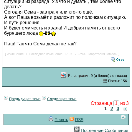
ситуации из разряда "х.з что и думать", тем более что
делать?
Сегодня Сема - завтра я или кто-то ещё.
А вот Паша возьмёт и разложит по полочкам ситуацию.
И пути решения.
И будет ему честь и хвала! И добрая память от всего
бурящего люда
Паш! Так что Сема делал не так?
[ Изменения: 1. Последнее изменение: 17.07.17 22:44 - Маратович Гомель. ]
9 (и более) лет назад
Посты: 156
Предыдущая тема
Следующая тема
Страница
1
из 3
1
2
3
Печать
RSS
Последние Сообщения