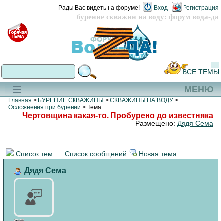
Рады Вас видеть на форуме!
Вход
Регистрация
бурение скважин на воду: форум вода-да
ВСЕ ТЕМЫ
МЕНЮ
Главная
>
БУРЕНИЕ СКВАЖИНЫ
>
СКВАЖИНЫ НА ВОДУ
>
Осложнения при бурении
> Тема
Чертовщина какая-то. Пробурено до известняка
Размещено:
Дядя Сема
Список тем
Список сообщений
Новая тема
Дядя Сема