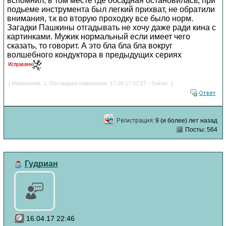
вспомнил, в том месте где обсадная остановилась, при
подьеме инструмента был легкий прихват, не обратили
внимания, т.к во вторую проходку все было норм.
Загадки Пашкины отгадывать не хочу даже ради кина с
картинками. Мужик нормальный если имеет чего
сказать, то говорит. А это бла бла бла вокруг
волшебного кондуктора в предыдущих сериях
[ Изменения: 1. Последнее изменение: 17.04.17 07:27 - Svirvic. ]
9 (и более) лет назад
Посты: 564
Гудриан
16.04.17 22:46