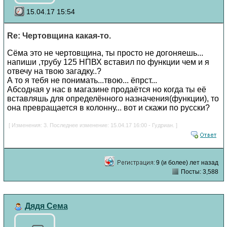
15.04.17 15:54
Re: Чертовщина какая-то.
Сёма это не чертовщина, ты просто не догоняешь...
напиши ,трубу 125 НПВХ вставил по функции чем и я
отвечу на твою загадку..?
А то я тебя не понимать...твою... ёпрст...
Абсодная у нас в магазине продаётся но когда ты её
вставляшь для определённого назначения(функции), то
она превращается в колонну... вот и скажи по русски?
[ Изменения: 3. Последнее изменение: 15.04.17 16:00 - Гудриан. ]
9 (и более) лет назад
Посты: 3,588
Дядя Сема