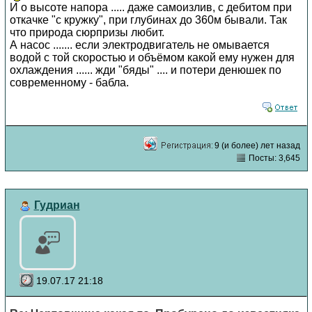
И о высоте напора ..... даже самоизлив, с дебитом при
откачке "с кружку", при глубинах до 360м бывали. Так
что природа сюрпризы любит.
А насос ....... если электродвигатель не омывается
водой с той скоростью и объёмом какой ему нужен для
охлаждения ...... жди "бяды" .... и потери денюшек по
современному - бабла.
9 (и более) лет назад
Посты: 3,645
Гудриан
19.07.17 21:18