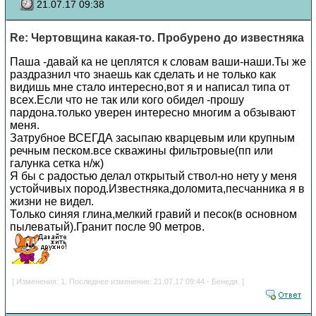
21.07.17 09:38
Re: Чертовщина какая-то. Пробурено до известняка
Паша -давай ка не цеплятся к словам ваши-наши.Ты же
раздразнил что знаешь как сделать и не только как
видишь мне стало интересно,вот я и написал типа от
всех.Если что не так или кого обидел -прошу
пардона.только уверен интересно многим а обзывают
меня.
Затрубное ВСЕГДА засыпаю кварцевым или крупным
речным песком.все скважины фильтровые(пп или
галунка сетка н/ж)
Я бы с радостью делал открытый ствол-но нету у меня
устойчивых пород.Известняка,доломита,песчанника я в
жизни не видел.
Только синяя глина,мелкий гравий и песок(в основном
пылеватый).Гранит после 90 метров.
[ Изменения: 1. Последнее изменение: 21.07.17 09:44 - Бенедя. ]