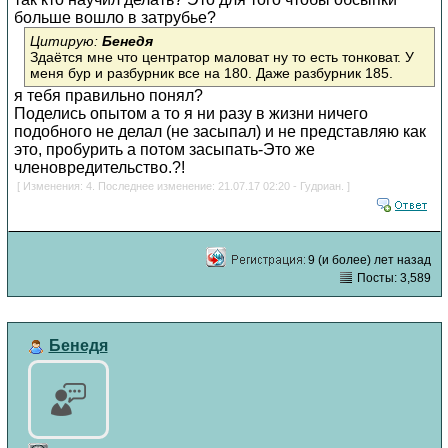
больше вошло в затрубье?
Цитирую:
Бенедя
Здаётся мне что центратор маловат ну то есть тонковат. У
меня бур и разбурник все на 180. Даже разбурник 185.
я тебя правильно понял?
Поделись опытом а то я ни разу в жизни ничего
подобного не делал (не засыпал) и не представляю как
это, пробурить а потом засыпать-Это же
членовредительство.?!
[ Изменения: 4. Последнее изменение: 21.07.17 02:20 - Гудриан. ]
9 (и более) лет назад
Посты: 3,589
Бенедя