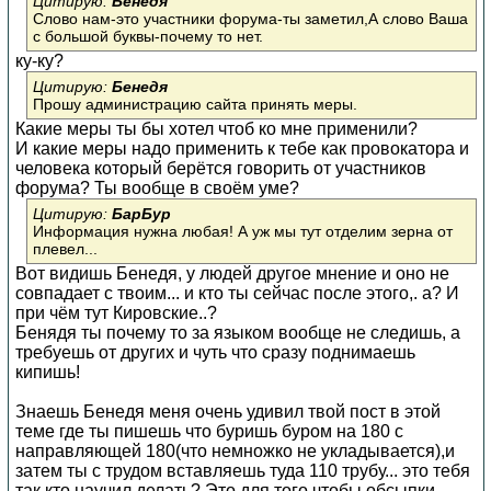
Цитирую:
Бенедя
Слово нам-это участники форума-ты заметил,А слово Ваша
с большой буквы-почему то нет.
ку-ку?
Цитирую:
Бенедя
Прошу администрацию сайта принять меры.
Какие меры ты бы хотел чтоб ко мне применили?
И какие меры надо применить к тебе как провокатора и
человека который берётся говорить от участников
форума? Ты вообще в своём уме?
Цитирую:
БарБур
Информация нужна любая! А уж мы тут отделим зерна от
плевел...
Вот видишь Бенедя, у людей другое мнение и оно не
совпадает с твоим... и кто ты сейчас после этого,. а? И
при чём тут Кировские..?
Бенядя ты почему то за языком вообще не следишь, а
требуешь от других и чуть что сразу поднимаешь
кипишь!
Знаешь Бенедя меня очень удивил твой пост в этой
теме где ты пишешь что буришь буром на 180 с
направляющей 180(что немножко не укладывается),и
затем ты с трудом вставляешь туда 110 трубу... это тебя
так кто научил делать? Это для того чтобы обсыпки