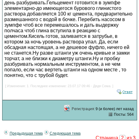
день разбуривать.Гельцемент готовится в зумпфе
элементарно-до имеющегося бурового глинистого
раствора добавляется 100 кг цемента, предварительно
размешанного с водой в бочке. Перебить насосом в
зумпфе чтоб все перемешалось и дать выдержку
полчаса чтоб глина вступила в реакцию с
цементом.Кисель готов, заливается в затрубье, в
котором за ночь уровень раствора упал. Да, если
обсадная настоящая, а не дешевое фуфло, ничего ей
не станется.Ну разве штанги уж очень кривые и замки
торчат, а не близки к диаметру штанги.Ну и пробку
разбуривать нормальным инструментом, а не чем
попало, если час вертеть штанги на одном месте , то
понятно, что с трубой будет.
[ Изменения: 1. Последнее изменение: 23.07.17 09:46 - Дядя Сема. ]
9 (и более) лет назад
Посты: 564
Предыдущая тема
Следующая тема
Страница
2
из 3