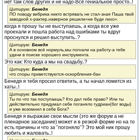
нет там слов других и не надо-Всё гениальное просто..!
Цитирую:
Бенедя
ПО поводу вибрика никто встрявать не стал-зная Паша твой
заводной х-рактер,наверное решили=не буди лихо=.
когда я прошу ты не выступаешь, а когда все уже
проехали и пошла работа над ошибками ты вдруг
проснулся и решил выступить..?
Цитирую:
Бенедя
А в основном всё нормуль,мы погнали на работу-а тебе
удачи в поиске хорошего инструмента.
Это как: Кто куда а мы на свадьбу..?
Цитирую:
Бенедя
что споры приветствуются-оскорбления-бан
Бенедя я тебя просил ответить, а ты начал ломится из
хаты..!
Цитирую:
Бенедя
Ты по что так поступаешь? Кто дал тебе право? Или ты
действительно придумал себе поганяло гудриан(бог воды)
и уже возомнил в себе Бога?
Бенедя я выражаю свои мысли (это же форум а не
пленарное заседание) может и в резкой форме но на то
есть причины и что за "погоняло"? Это мой ник прошу
любить и жаловать..!