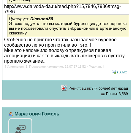
http://www.da.voda-da.ru/read.php?15,7946,7986#msg-
7986
Цитирую:
Dimsond88
Я тоже подумал что вы матерый бурильщик до тех пор пока
вы не посоветовали опустить вибрационник в артезианскую
скважину.
Особенно не приятно что так называемое буровое
сообщество легко проглотила вот это..!
Мне это напомнило половую тряпку(моя первая
ассоциация) и как то выкладывать джокеров в пустоту
пропало желание..!
[ Изменения: 1. Последнее изменение: 19.07.17 11:52 - Гудриан. ]
9 (и более) лет назад
Посты: 3,589
Маратович Гомель