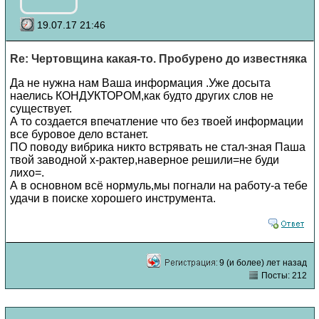
19.07.17 21:46
Re: Чертовщина какая-то. Пробурено до известняка
Да не нужна нам Ваша информация .Уже досыта
наелись КОНДУКТОРОМ,как будто других слов не
существует.
А то создается впечатление что без твоей информации
все буровое дело встанет.
ПО поводу вибрика никто встрявать не стал-зная Паша
твой заводной х-рактер,наверное решили=не буди
лихо=.
А в основном всё нормуль,мы погнали на работу-а тебе
удачи в поиске хорошего инструмента.
9 (и более) лет назад
Посты: 212