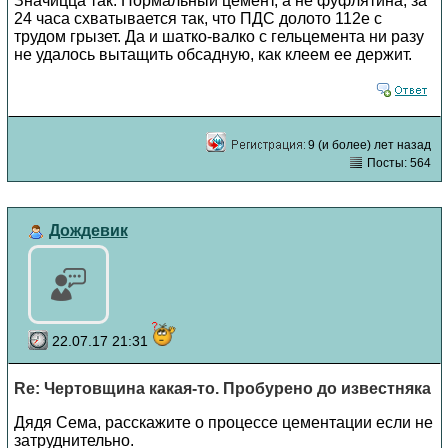
Значицца так. Нормальный цемент, а не фуфлятина, за
24 часа схватывается так, что ПДС долото 112е с
трудом грызет. Да и шатко-валко с гельцемента ни разу
не удалось вытащить обсадную, как клеем ее держит.
9 (и более) лет назад
Посты: 564
Дождевик
22.07.17 21:31
Re: Чертовщина какая-то. Пробурено до известняка
Дядя Сема, расскажите о процессе цементации если не
затруднительно.