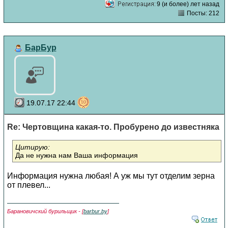
9 (и более) лет назад
Посты: 212
БарБур
19.07.17 22:44
Re: Чертовщина какая-то. Пробурено до известняка
Цитирую:
Да не нужна нам Ваша информация
Информация нужна любая! А уж мы тут отделим зерна
от плевел...
Барановичский бурильщик - [
barbur.by
]