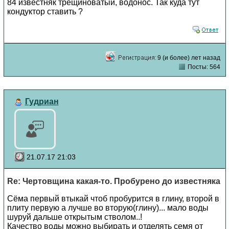
84 известняк трещиноватый, водонос. Так куда тут
кондуктор ставить ?
9 (и более) лет назад
Посты: 564
Гудриан
21.07.17 21:03
Re: Чертовщина какая-то. Пробурено до известняка
Сёма первый втыкай чтоб пробурится в глину, второй в
плиту первую а лучше во вторую(глину)... мало воды
шуруй дальше открытым стволом..!
Качество воды можно выбирать и отделять семя от