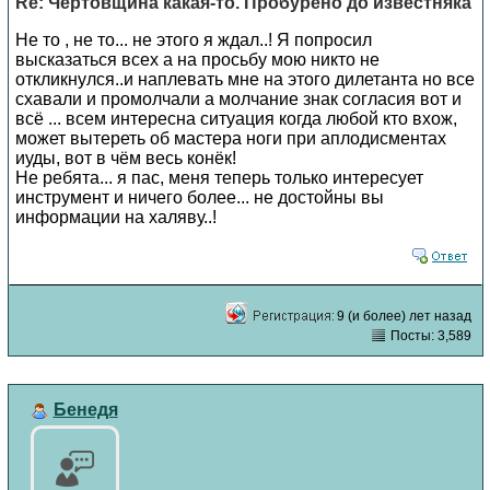
Re: Чертовщина какая-то. Пробурено до известняка
Не то , не то... не этого я ждал..! Я попросил
высказаться всех а на просьбу мою никто не
откликнулся..и наплевать мне на этого дилетанта но все
схавали и промолчали а молчание знак согласия вот и
всё ... всем интересна ситуация когда любой кто вхож,
может вытереть об мастера ноги при аплодисментах
иуды, вот в чём весь конёк!
Не ребята... я пас, меня теперь только интересует
инструмент и ничего более... не достойны вы
информации на халяву..!
9 (и более) лет назад
Посты: 3,589
Бенедя