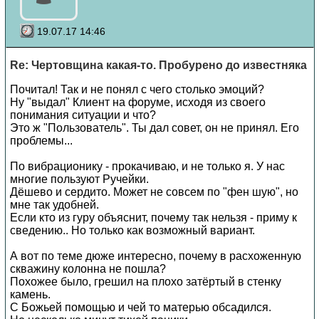
19.07.17 14:46
Re: Чертовщина какая-то. Пробурено до известняка
Почитал! Так и не понял с чего столько эмоций?
Ну "выдал" Клиент на форуме, исходя из своего
понимания ситуации и что?
Это ж "Пользователь". Ты дал совет, он не принял. Его
проблемы...
По вибрационику - прокачиваю, и не только я. У нас
многие пользуют Ручейки.
Дёшево и сердито. Может не совсем по "фен шую", но
мне так удобней.
Если кто из гуру объяснит, почему так нельзя - приму к
сведению.. Но только как возможный вариант.
А вот по теме дюже интересно, почему в расхоженную
скважину колонна не пошла?
Похожее было, грешил на плохо затёртый в стенку
камень.
С Божьей помощью и чей то матерью обсадился.