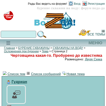
Рады Вас видеть на форуме!
Вход
Регистрация
бурение скважин на воду: форум вода-да
ВСЕ ТЕМЫ
МЕНЮ
Главная
>
БУРЕНИЕ СКВАЖИНЫ
>
СКВАЖИНЫ НА ВОДУ
>
Осложнения при бурении
>
Тема
> Страница 2
Чертовщина какая-то. Пробурено до известняка
Размещено:
Дядя Сема
Список тем
Список сообщений
Новая тема
Гудриан