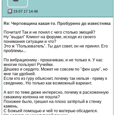
19.07.17 14:46
Re: Чертовщина какая-то. Пробурено до известняка
Почитал! Так и не понял с чего столько эмоций?
Ну "выдал" Клиент на форуме, исходя из своего
понимания ситуации и что?
Это ж "Пользователь". Ты дал совет, он не принял. Его
проблемы...
По вибрационику - прокачиваю, и не только я. У нас
многие пользуют Ручейки.
Дёшево и сердито. Может не совсем по "фен шую", но
мне так удобней.
Если кто из гуру объяснит, почему так нельзя - приму к
сведению.. Но только как возможный вариант.
А вот по теме дюже интересно, почему в расхоженную
скважину колонна не пошла?
Похожее было, грешил на плохо затёртый в стенку
камень.
С Божьей помощью и чей то матерью обсадился.