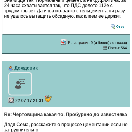
Значицца так. Нормальный цемент, а не фуфлятина, за
24 часа схватывается так, что ПДС долото 112е с
трудом грызет. Да и шатко-валко с гельцемента ни разу
не удалось вытащить обсадную, как клеем ее держит.
9 (и более) лет назад
Посты: 564
Дождевик
22.07.17 21:31
Re: Чертовщина какая-то. Пробурено до известняка
Дядя Сема, расскажите о процессе цементации если не
затруднительно.