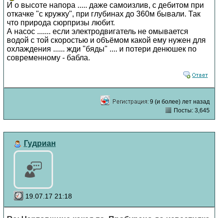
И о высоте напора ..... даже самоизлив, с дебитом при
откачке "с кружку", при глубинах до 360м бывали. Так
что природа сюрпризы любит.
А насос ....... если электродвигатель не омывается
водой с той скоростью и объёмом какой ему нужен для
охлаждения ...... жди "бяды" .... и потери денюшек по
современному - бабла.
9 (и более) лет назад
Посты: 3,645
Гудриан
19.07.17 21:18