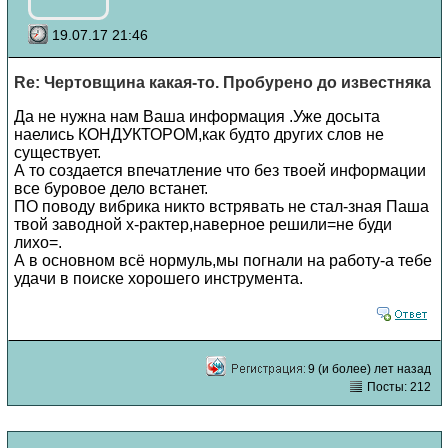
19.07.17 21:46
Re: Чертовщина какая-то. Пробурено до известняка
Да не нужна нам Ваша информация .Уже досыта
наелись КОНДУКТОРОМ,как будто других слов не
существует.
А то создается впечатление что без твоей информации
все буровое дело встанет.
ПО поводу вибрика никто встрявать не стал-зная Паша
твой заводной х-рактер,наверное решили=не буди
лихо=.
А в основном всё нормуль,мы погнали на работу-а тебе
удачи в поиске хорошего инструмента.
9 (и более) лет назад
Посты: 212