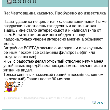
21.07.17 09:38
Re: Чертовщина какая-то. Пробурено до известняка
Паша -давай ка не цеплятся к словам ваши-наши.Ты же
раздразнил что знаешь как сделать и не только как
видишь мне стало интересно,вот я и написал типа от
всех.Если что не так или кого обидел -прошу
пардона.только уверен интересно многим а обзывают
меня.
Затрубное ВСЕГДА засыпаю кварцевым или крупным
речным песком.все скважины фильтровые(пп или
галунка сетка н/ж)
Я бы с радостью делал открытый ствол-но нету у меня
устойчивых пород.Известняка,доломита,песчанника я в
жизни не видел.
Только синяя глина,мелкий гравий и песок(в основном
пылеватый).Гранит после 90 метров.
[ Изменения: 1. Последнее изменение: 21.07.17 09:44 - Бенедя. ]