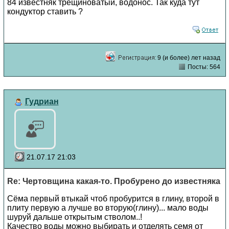
84 известняк трещиноватый, водонос. Так куда тут
кондуктор ставить ?
9 (и более) лет назад
Посты: 564
Гудриан
21.07.17 21:03
Re: Чертовщина какая-то. Пробурено до известняка
Сёма первый втыкай чтоб пробурится в глину, второй в
плиту первую а лучше во вторую(глину)... мало воды
шуруй дальше открытым стволом..!
Качество воды можно выбирать и отделять семя от