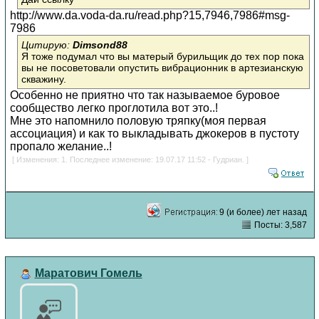
http://www.da.voda-da.ru/read.php?15,7946,7986#msg-
7986
Цитирую:
Dimsond88
Я тоже подумал что вы матерый бурильщик до тех пор пока
вы не посоветовали опустить вибрационник в артезианскую
скважину.
Особенно не приятно что так называемое буровое
сообщество легко проглотила вот это..!
Мне это напомнило половую тряпку(моя первая
ассоциация) и как то выкладывать джокеров в пустоту
пропало желание..!
[ Изменения: 1. Последнее изменение: 19.07.17 11:52 - Гудриан. ]
9 (и более) лет назад
Посты: 3,587
Маратович Гомель