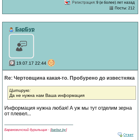
9 (и более) лет назад
Посты: 212
БарБур
19.07.17 22:44
Re: Чертовщина какая-то. Пробурено до известняка
Цитирую:
Да не нужна нам Ваша информация
Информация нужна любая! А уж мы тут отделим зерна
от плевел...
Барановичский бурильщик - [
barbur.by
]