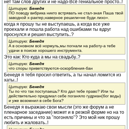
нет там слов других и не надо-Всё гениальное просто..!
Цитирую:
Бенедя
ПО поводу вибрика никто встрявать не стал-зная Паша твой
заводной х-рактер,наверное решили=не буди лихо=.
когда я прошу ты не выступаешь, а когда все уже
проехали и пошла работа над ошибками ты вдруг
проснулся и решил выступить..?
Цитирую:
Бенедя
А в основном всё нормуль,мы погнали на работу-а тебе
удачи в поиске хорошего инструмента.
Это как: Кто куда а мы на свадьбу..?
Цитирую:
Бенедя
что споры приветствуются-оскорбления-бан
Бенедя я тебя просил ответить, а ты начал ломится из
хаты..!
Цитирую:
Бенедя
Ты по что так поступаешь? Кто дал тебе право? Или ты
действительно придумал себе поганяло гудриан(бог воды)
и уже возомнил в себе Бога?
Бенедя я выражаю свои мысли (это же форум а не
пленарное заседание) может и в резкой форме но на то
есть причины и что за "погоняло"? Это мой ник прошу
любить и жаловать..!