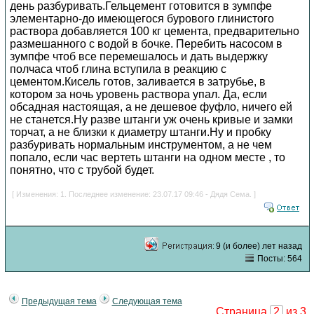
день разбуривать.Гельцемент готовится в зумпфе
элементарно-до имеющегося бурового глинистого
раствора добавляется 100 кг цемента, предварительно
размешанного с водой в бочке. Перебить насосом в
зумпфе чтоб все перемешалось и дать выдержку
полчаса чтоб глина вступила в реакцию с
цементом.Кисель готов, заливается в затрубье, в
котором за ночь уровень раствора упал. Да, если
обсадная настоящая, а не дешевое фуфло, ничего ей
не станется.Ну разве штанги уж очень кривые и замки
торчат, а не близки к диаметру штанги.Ну и пробку
разбуривать нормальным инструментом, а не чем
попало, если час вертеть штанги на одном месте , то
понятно, что с трубой будет.
[ Изменения: 1. Последнее изменение: 23.07.17 09:46 - Дядя Сема. ]
9 (и более) лет назад
Посты: 564
Предыдущая тема
Следующая тема
Страница
2
из 3