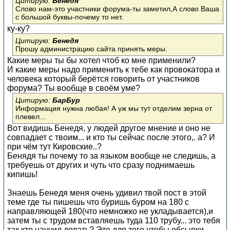
Цитирую:
Бенедя
Слово нам-это участники форума-ты заметил,А слово Ваша
с большой буквы-почему то нет.
ку-ку?
Цитирую:
Бенедя
Прошу администрацию сайта принять меры.
Какие меры ты бы хотел чтоб ко мне применили?
И какие меры надо применить к тебе как провокатора и
человека который берётся говорить от участников
форума? Ты вообще в своём уме?
Цитирую:
БарБур
Информация нужна любая! А уж мы тут отделим зерна от
плевел...
Вот видишь Бенедя, у людей другое мнение и оно не
совпадает с твоим... и кто ты сейчас после этого,. а? И
при чём тут Кировские..?
Бенядя ты почему то за языком вообще не следишь, а
требуешь от других и чуть что сразу поднимаешь
кипишь!
Знаешь Бенедя меня очень удивил твой пост в этой
теме где ты пишешь что буришь буром на 180 с
направляющей 180(что немножко не укладывается),и
затем ты с трудом вставляешь туда 110 трубу... это тебя
так кто научил делать? Это для того чтобы обсыпки