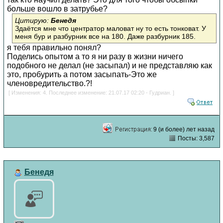
больше вошло в затрубье?
Цитирую:
Бенедя
Здаётся мне что центратор маловат ну то есть тонковат. У
меня бур и разбурник все на 180. Даже разбурник 185.
я тебя правильно понял?
Поделись опытом а то я ни разу в жизни ничего
подобного не делал (не засыпал) и не представляю как
это, пробурить а потом засыпать-Это же
членовредительство.?!
[ Изменения: 4. Последнее изменение: 21.07.17 02:20 - Гудриан. ]
9 (и более) лет назад
Посты: 3,587
Бенедя