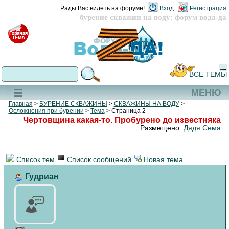
Рады Вас видеть на форуме!
Вход
Регистрация
бурение скважин на воду: форум вода-да
ВСЕ ТЕМЫ
МЕНЮ
Главная
>
БУРЕНИЕ СКВАЖИНЫ
>
СКВАЖИНЫ НА ВОДУ
>
Осложнения при бурении
>
Тема
> Страница 2
Чертовщина какая-то. Пробурено до известняка
Размещено:
Дядя Сема
Список тем
Список сообщений
Новая тема
Гудриан