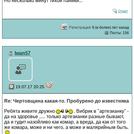
Но несколько минут тихой паники...
9 (и более) лет назад
Посты: 156
Iwan57
19.07.17 20:25
Re: Чертовщина какая-то. Пробурено до известняка
Ребята живите дружно
. Вибрик в "артезианку" -
да на здоровье ..... только артезианки разные бывают,
да и гудит назойливо как комар, а вреда, да как от того
же комара, може и ни чего, а може и малярийным быть.