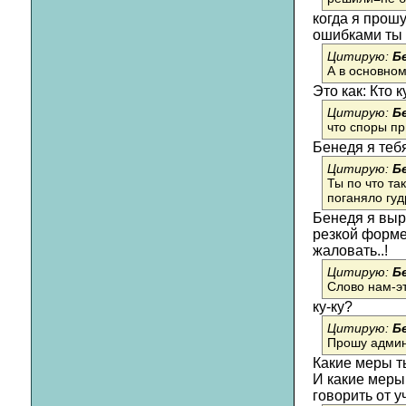
когда я прошу
ошибками ты 
Цитирую:
Б
А в основном
Это как: Кто к
Цитирую:
Б
что споры п
Бенедя я тебя
Цитирую:
Б
Ты по что та
поганяло гуд
Бенедя я выр
резкой форме 
жаловать..!
Цитирую:
Б
Слово нам-эт
ку-ку?
Цитирую:
Б
Прошу админ
Какие меры т
И какие меры
говорить от 