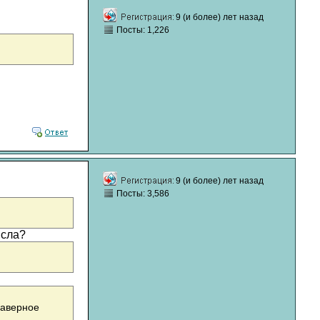
9 (и более) лет назад
Посты: 1,226
9 (и более) лет назад
Посты: 3,586
исла?
наверное