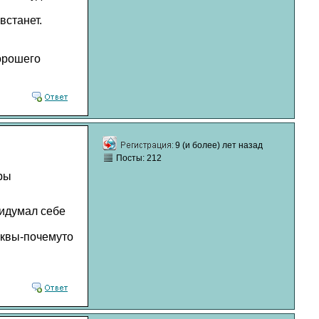
встанет.
хорошего
9 (и более) лет назад
Посты: 212
ры
ридумал себе
уквы-почемуто