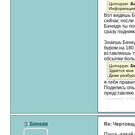
Цитирую:
Б
Информация н
Вот видишь Бе
сейчас после 
Бенядя ты поч
сразу подним
Знаешь Бенед
буром на 180
вставляешь ту
обсыпки боль
Цитирую:
Б
Здаётся мне 
Даже разбурн
я тебя прави
Поделись опыт
представляю 
[ Изменения: 4. Пос
Бенедя
Re: Чертовщ
Паша -давай 