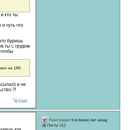
и кто ты
 и чуть что
что буришь
м ты с трудом
о чтобы
все на 180.
асыпал) и не
ство.?!
9 (и более) лет назад
Посты: 212
наешь как