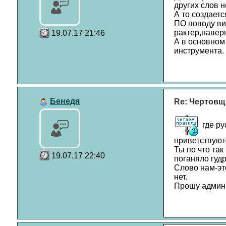
других слов н
А то создаетс
ПО поводу ви
рактер,навер
19.07.17 21:46
А в основном
инструмента.
Бенедя
Re: Чертовщ
где ру
приветствуют
Ты по что та
19.07.17 22:40
поганяло гудр
Слово нам-эт
нет.
Прошу админи