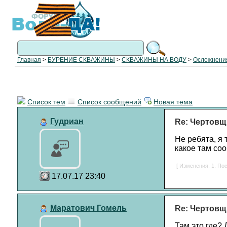
Главная
>
БУРЕНИЕ СКВАЖИНЫ
>
СКВАЖИНЫ НА ВОДУ
>
Осложнения
Список тем
Список сообщений
Новая тема
Гудриан
Re: Чертовщ
Не ребята, я 
какое там соо
[ Изменения: 1. Пос
17.07.17 23:40
Маратович Гомель
Re: Чертовщ
Там это где? 