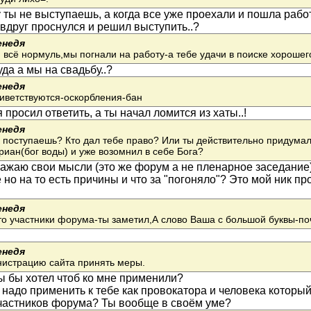
 ты не выступаешь, а когда все уже проехали и пошла рабо
вдруг проснулся и решил выступить..?
енедя
 всё нормуль,мы погнали на работу-а тебе удачи в поиске хорошег
уда а мы на свадьбу..?
енедя
риветствуются-оскорбления-бан
 просил ответить, а ты начал ломится из хаты..!
енедя
к поступаешь? Кто дал тебе право? Или ты действительно придумал
риан(бог воды) и уже возомнил в себе Бога?
ажаю свои мысли (это же форум а не пленарное заседание)
но на то есть причины и что за "погоняло"? Это мой ник п
енедя
о участники форума-ты заметил,А слово Ваша с большой буквы-поч
енедя
истрацию сайта принять меры.
ы бы хотел чтоб ко мне применили?
 надо применить к тебе как провокатора и человека которы
участников форума? Ты вообще в своём уме?