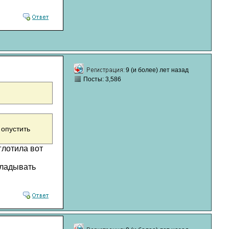
9 (и более) лет назад
Посты: 3,586
 опустить
глотила вот
кладывать