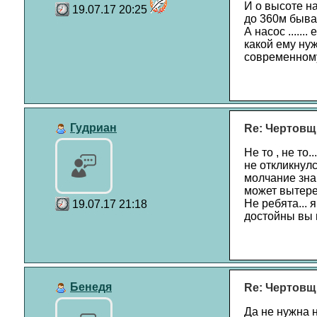
И о высоте на
19.07.17 20:25
до 360м быва
А насос .....
какой ему нуж
современному
Гудриан
Re: Чертовщ
Не то , не то
не откликнулс
молчание знак
может вытерет
Не ребята... 
19.07.17 21:18
достойны вы 
Бенедя
Re: Чертовщ
Да не нужна 