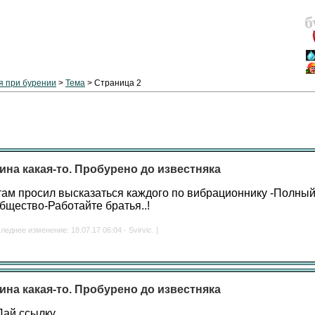
б
 при бурении
>
Тема
> Страница 2
ина какая-то. Пробурено до известняка
там просил высказаться каждого по вибрационнику -Полный 
бщество-Работайте братья..!
леднее изменение: 18.07.17 06:04 - Svirvic. ]
ина какая-то. Пробурено до известняка
Дай ссылку