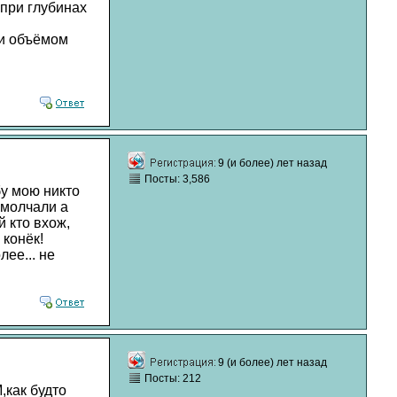
 при глубинах
ю и объёмом
9 (и более) лет назад
Посты: 3,586
ьбу мою никто
омолчали а
й кто вхож,
 конёк!
лее... не
9 (и более) лет назад
Посты: 212
как будто