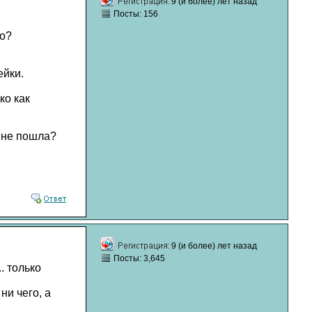
9 (и более) лет назад
Посты: 156
то?
ейки.
ко как
 не пошла?
9 (и более) лет назад
Посты: 3,645
.. только
ни чего, а