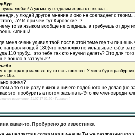
арБур
ужна любая! А уж мы тут отделим зерна от плевел...
недя, у людей другое мнение и оно не совпадает с твоим... 
этого,. а? И при чём тут Кировские..?
ему то за языком вообще не следишь, а требуешь от других
аешь кипишь!
я меня очень удивил твой пост в этой теме где ты пишешь 
 с направляющей 180(что немножко не укладывается),и зате
да 110 трубу... это тебя так кто научил делать? Это для тог
ше вошло в затрубье?
енедя
что центратор маловат ну то есть тонковат. У меня бур и разбурник 
ик 185.
льно понял?
ом а то я ни разу в жизни ничего подобного не делал (не з
как это, пробурить а потом засыпать-Это же членовредитель
леднее изменение: 21.07.17 02:20 - Гудриан. ]
ина какая-то. Пробурено до известняка
ка не цеплятся к словам ваши-наши.Ты же раздразнил что з