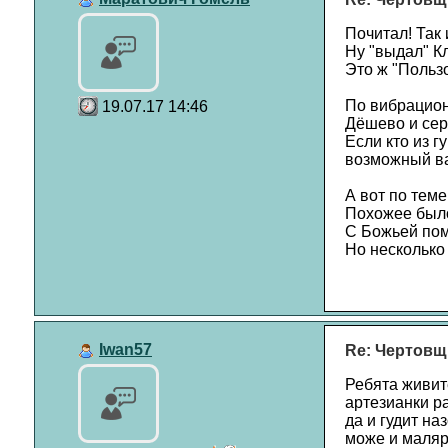
Почитал! Так 
Ну "выдал" К
Это ж "Пользо
По вибрациони
19.07.17 14:46
Дёшево и сер
Если кто из г
возможный ва
А вот по тем
Похожее было
С Божьей пом
Но несколько 
Iwan57
Re: Чертовщ
Ребята живит
артезианки р
да и гудит на
може и маляр