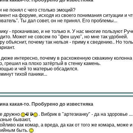
и не понял с чего столько эмоций?
лиент на форуме, исходя из своего понимания ситуации и ч
ватель". Ты дал совет, он не принял. Его проблемы...
ку - прокачиваю, и не только я. У нас многие пользуют Руч
дито. Может не совсем по "фен шую", но мне так удобней.
уру объяснит, почему так нельзя - приму к сведению.. Но толь
риант.
е дюже интересно, почему в расхоженную скважину колонна
, грешил на плохо затёртый в стенку камень.
ощью и чей то матерью обсадился.
минут тихой паники...
ина какая-то. Пробурено до известняка
е дружно
. Вибрик в "артезианку" - да на здоровье ...
азные бывают,
зойливо как комар, а вреда, да как от того же комара, може и 
ийным быть.