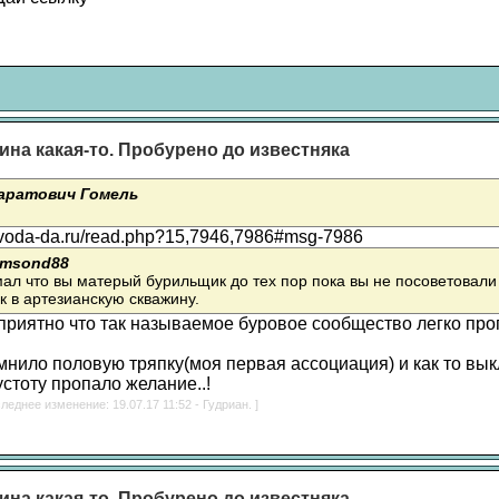
ина какая-то. Пробурено до известняка
аратович Гомель
.voda-da.ru/read.php?15,7946,7986#msg-7986
imsond88
ал что вы матерый бурильщик до тех пор пока вы не посоветовали
 в артезианскую скважину.
приятно что так называемое буровое сообщество легко про
мнило половую тряпку(моя первая ассоциация) и как то вы
стоту пропало желание..!
леднее изменение: 19.07.17 11:52 - Гудриан. ]
ина какая-то. Пробурено до известняка