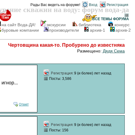
Рады Вас видеть на форуме!
Вход
Регистрация
урение скважин на воду: форум вода-да
ВСЕ ТЕМЫ
ФОРУМА
на сайт Вода-ДА!
экскурсии
библиотека
конкурс
буровые компании
производители
архив-1
архив-2
Чертовщина какая-то. Пробурено до известняка
Размещено:
Дядя Сема
9 (и более) лет назад
Посты: 3,586
игнор...
9 (и более) лет назад
Посты: 156