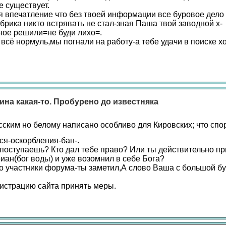
е существует.
я впечатление что без твоей информации все буровое дело 
брика никто встрявать не стал-зная Паша твой заводной х-
ное решили=не буди лихо=.
 всё нормуль,мы погнали на работу-а тебе удачи в поиске 
ина какая-то. Пробурено до известняка
сским но белому написано особливо для Кировских; что спо
ся-оскорбления-бан-.
к поступаешь? Кто дал тебе право? Или ты действительно п
иан(бог воды) и уже возомнил в себе Бога?
о участники форума-ты заметил,А слово Ваша с большой б
страцию сайта принять меры.