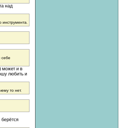
та над
о инструмента.
 себе
 может и в
рошу любить и
ему то нет.
й берётся