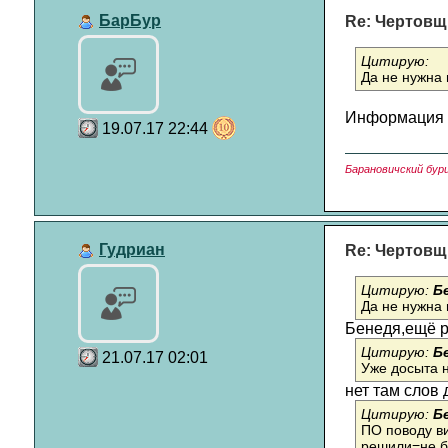
БарБур
Re: Чертовщ
Цитирую:
Да не нужна
Информация н
19.07.17 22:44
Барановичский бури
Гудриан
Re: Чертовщ
Цитирую:
Б
Да не нужна
Бенедя,ещё р
Цитирую:
Б
21.07.17 02:01
Уже досыта 
нет там слов 
Цитирую:
Б
ПО поводу ви
решили=не б