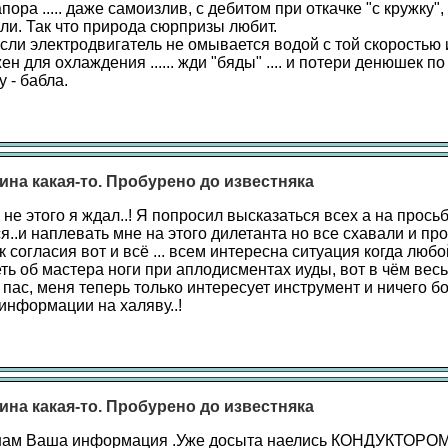
пора ..... даже самоизлив, с дебитом при откачке "с кружку",
ли. Так что природа сюрпризы любит.
.. если электродвигатель не омывается водой с той скорость
ен для охлаждения ...... жди "бяды" .... и потери денюшек по
 - бабла.
ина какая-то. Пробурено до известняка
... не этого я ждал..! Я попросил высказаться всех а на прос
я..и наплевать мне на этого дилетанта но все схавали и пр
 согласия вот и всё ... всем интересна ситуация когда любо
ь об мастера ноги при аплодисментах иуды, вот в чём весь
я пас, меня теперь только интересует инструмент и ничего бо
информации на халяву..!
ина какая-то. Пробурено до известняка
нам Ваша информация .Уже досыта наелись КОНДУКТОРОМ,