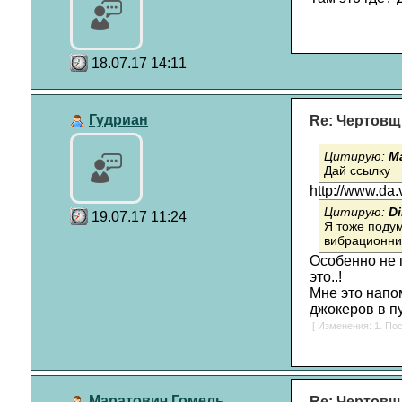
18.07.17 14:11
Гудриан
Re: Чертовщ
Цитирую:
М
Дай ссылку
http://www.da
Цитирую:
D
19.07.17 11:24
Я тоже подум
вибрационник
Особенно не 
это..!
Мне это напо
джокеров в пу
[ Изменения: 1. Пос
Маратович Гомель
Re: Чертовщ