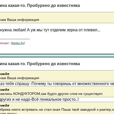
ина какая-то. Пробурено до известняка
 нам Ваша информация
ужна любая! А уж мы тут отделим зерна от плевел...
льщик - [
barbur.by
]
ина какая-то. Пробурено до известняка
енедя
 нам Ваша информация
аз тебя спрашу -Почему ты говоришь от множественного ч
енедя
наелись КОНДУКТОРОМ,как будто других слов не существует.
других и не надо-Всё гениальное просто..!
енедя
брика никто встрявать не стал-зная Паша твой заводной х-рактер,
уди лихо=.