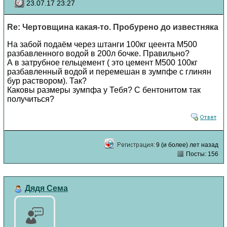
23.07.17 23:27
Re: Чертовщина какая-то. Пробурено до известняка
На забой подаём через штанги 100кг цеента М500
разбавленного водой в 200л бочке. Правильно?
А в затрубное гельцемент ( это цемент М500 100кг
разбавленный водой и перемешан в зумпфе с глинян
бур раствором). Так?
Каковы размеры зумпфа у Тебя? С бентонитом так
получиться?
9 (и более) лет назад
Посты: 156
Дядя Сема