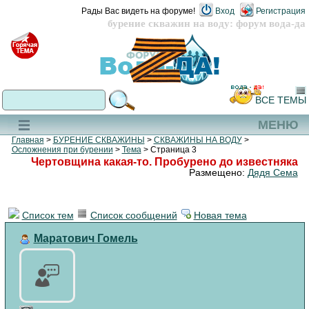
Рады Вас видеть на форуме!
Вход
Регистрация
бурение скважин на воду: форум вода-да
ВСЕ ТЕМЫ
МЕНЮ
Главная
>
БУРЕНИЕ СКВАЖИНЫ
>
СКВАЖИНЫ НА ВОДУ
>
Осложнения при бурении
>
Тема
> Страница 3
Чертовщина какая-то. Пробурено до известняка
Размещено:
Дядя Сема
Список тем
Список сообщений
Новая тема
Маратович Гомель