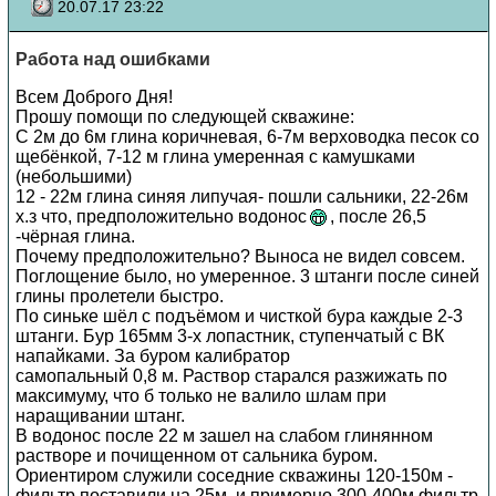
20.07.17 23:22
Работа над ошибками
Всем Доброго Дня!
Прошу помощи по следующей скважине:
C 2м до 6м глина коричневая, 6-7м верховодка песок со
щебёнкой, 7-12 м глина умеренная с камушками
(небольшими)
12 - 22м глина синяя липучая- пошли сальники, 22-26м
х.з что, предположительно водонос
, после 26,5
-чёрная глина.
Почему предположительно? Выноса не видел совсем.
Поглощение было, но умеренное. 3 штанги после синей
глины пролетели быстро.
По синьке шёл с подъёмом и чисткой бура каждые 2-3
штанги. Бур 165мм 3-х лопастник, ступенчатый с ВК
напайками. За буром калибратор
самопальный 0,8 м. Раствор старался разжижать по
максимуму, что б только не валило шлам при
наращивании штанг.
В водонос после 22 м зашел на слабом глинянном
растворе и почищенном от сальника буром.
Ориентиром служили соседние скважины 120-150м -
фильтр поставили на 25м, и примерно 300-400м фильтр