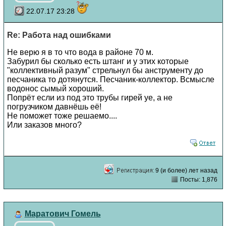
22.07.17 23:28
Re: Работа над ошибками
Не верю я в то что вода в районе 70 м.
Забурил бы сколько есть штанг и у этих которые
"коллективный разум" стрельнул бы анструменту до
песчаника то дотянутся. Песчаник-коллектор. Всмысле
водонос сымый хороший.
Попрёт если из под это трубы гирей уе, а не
погрузчиком давнёшь её!
Не поможет тоже решаемо....
Или заказов много?
9 (и более) лет назад
Посты: 1,876
Маратович Гомель