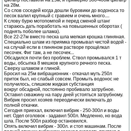
на 28м.
Со слов соседей когда дошли буровики до водоноса то
песок валил крупный с гравием и очень много....
К слову бурю мотопомпой и перед сменой штанг
стараюсь дать поработать на повышенных оборотах (
поднять поболее шлама).
Все 22-27м вместо песка шла мелкая крошка глиняная.
Специально шлам из приямка промывал чистой водой -
на случай если в глиняном растворе прощёлкал
песочек. Фиг там, а не песочек...
Обсадился почти без проблем. Ствол промывался 1 т
воды, обсыпка 8 мешков крупного речного песка.
Сверху шламом и глиной.
Бросил на 25м вибрационник - откачал муть 250л
приток был, но слабый совсем. Промыть водонос не
получилось, слишком жидкая субстанция
вокруг обсадной, постоянно пробивало затрубное.
Оставил скважину на пару дней устояться затрубному.
Вибрик просил хозяев переодически включать до
полной откачки.
Сегодня приехал, включил вибрик - 250-300л и воды
нет. Одел оголовок - задавил 500л. Медленно, но вода
шла. После 500л разбор остановился.
Опять включил вибрик - 300л. и стоп машинам. После