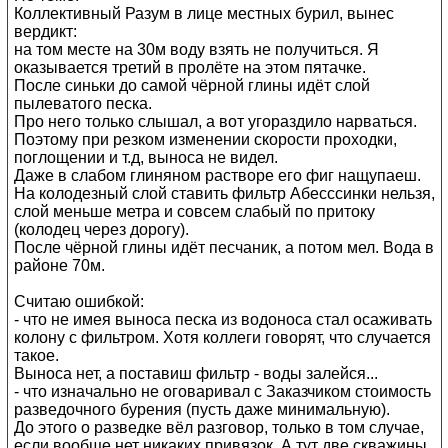
Коллективный Разум в лице местных бурил, вынес
вердикт:
на том месте на 30м воду взять не получиться. Я
оказывается третий в пролёте на этом пятачке.
После синьки до самой чёрной глины идёт слой
пылеватого песка.
Про него только слышал, а вот угораздило нарваться.
Поэтому при резком изменении скорости проходки,
поглощении и т.д, выноса не видел.
Даже в слабом глиняном растворе его фиг нащупаеш.
На колодезный слой ставить фильтр Абесссинки нельзя,
слой меньше метра и совсем слабый по притоку
(колодец через дорогу).
После чёрной глины идёт песчаник, а потом мел. Вода в
районе 70м.
Считаю ошибкой:
- что не имея выноса песка из водоноса стал осаживать
колону с фильтром. Хотя коллеги говорят, что случается
такое.
Выноса нет, а поставиш фильтр - воды залейся...
- что изначально не оговаривал с Заказчиком стоимость
разведочного бурения (пусть даже минимальную).
До этого о разведке вёл разговор, только в том случае,
если вообще нет никаких привязок. А тут две скважины