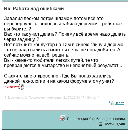
Re: Работа над ошибками
Завалил песком потом шламом потом всё это
перевернулось, водоносы забило дерьмом... ребят как
вы бурите..?
Вас кто так учил делать? Почему всё время надо делать
через задницу..?
Вот воткните кондуктор на 13м в синею глину и дерьмо
это не надо валить а может и сетка не понадобится. А
сейчас можно на всё грешить...
Вы - какие-то любители лёгких путей, те что
превращаются в мытарство и непонятный результат!..
Скажите мне откровенно - Где Вы понахватались
данной технологии и на каком форуме этому учат?
[ Изменения: 2. Последнее изменение: 21.07.17 04:47 - Svirvic. ]
9 (и более) лет назад
Посты: 3,588