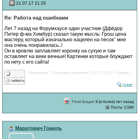
21.07.17 21:25
Re: Работа над ошибками
Лет 7 назад на Форумхаусе один участник (Дфёдор
Питер ф-ма Химбур) сказал такую мысль: Грош цена
мастеру, который изначально нацелен на песок" мне
она очень понравилась..!
Он в кровлю заплавляет коронку на сухую и там
оставляет на веки вечные! Картинки которые блуждают
по нету с его сайта!
[ Изменения: 2. Последнее изменение: 21.07.17 21:33 - Гудриан. ]
radikal.ru
9 (и более) лет назад
Посты: 3,588
Маратович Гомель