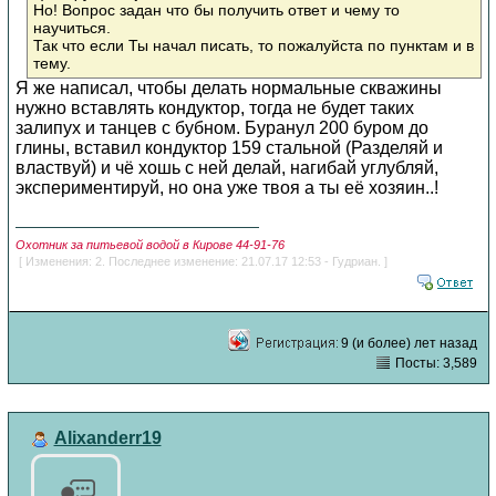
Но! Вопрос задан что бы получить ответ и чему то
научиться.
Так что если Ты начал писать, то пожалуйста по пунктам и в
тему.
Я же написал, чтобы делать нормальные скважины
нужно вставлять кондуктор, тогда не будет таких
залипух и танцев с бубном. Буранул 200 буром до
глины, вставил кондуктор 159 стальной (Разделяй и
властвуй) и чё хошь с ней делай, нагибай углубляй,
экспериментируй, но она уже твоя а ты её хозяин..!
Охотник за питьевой водой в Кирове 44-91-76
[ Изменения: 2. Последнее изменение: 21.07.17 12:53 - Гудриан. ]
9 (и более) лет назад
Посты: 3,589
Alixanderr19