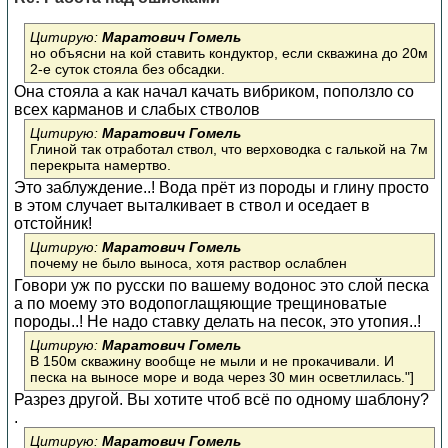
Цитирую:
Маратович Гомель
но объясни на кой ставить кондуктор, если скважина до 20м
2-е суток стояла без обсадки.
Она стояла а как начал качать вибриком, поползло со
всех карманов и слабых стволов
Цитирую:
Маратович Гомель
Глиной так отработал ствол, что верховодка с галькой на 7м
перекрыта намертво.
Это заблуждение..! Вода прёт из породы и глину просто
в этом случает выталкивает в ствол и оседает в
отстойник!
Цитирую:
Маратович Гомель
почему не было выноса, хотя раствор ослаблен
Говори уж по русски по вашему водонос это слой песка
а по моему это водопоглащяющие трещиноватые
породы..! Не надо ставку делать на песок, это утопия..!
Цитирую:
Маратович Гомель
В 150м скважину вообще не мыли и не прокачивали. И
песка на выносе море и вода через 30 мин осветлилась."]
Разрез другой. Вы хотите чтоб всё по одному шаблону?
.
Цитирую:
Маратович Гомель