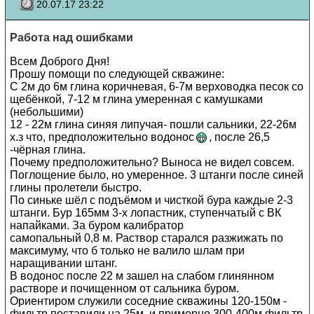
20.07.17 23:22
Работа над ошибками
Всем Доброго Дня!
Прошу помощи по следующей скважине:
C 2м до 6м глина коричневая, 6-7м верховодка песок со
щебёнкой, 7-12 м глина умеренная с камушками
(небольшими)
12 - 22м глина синяя липучая- пошли сальники, 22-26м
х.з что, предположительно водонос
, после 26,5
-чёрная глина.
Почему предположительно? Выноса не видел совсем.
Поглощение было, но умеренное. 3 штанги после синей
глины пролетели быстро.
По синьке шёл с подъёмом и чисткой бура каждые 2-3
штанги. Бур 165мм 3-х лопастник, ступенчатый с ВК
напайками. За буром калибратор
самопальный 0,8 м. Раствор старался разжижать по
максимуму, что б только не валило шлам при
наращивании штанг.
В водонос после 22 м зашел на слабом глинянном
растворе и почищенном от сальника буром.
Ориентиром служили соседние скважины 120-150м -
фильтр поставили на 25м, и примерно 300-400м фильтр