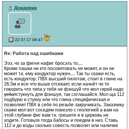
Дождевик
22.07.17 08:47
Re: Работа над ошибками
Эээ, чо за фигня нафиг бросать то....
Кроме пашки ни кто посоветовать не может, и он не
может т.к. ему кондуктор нужен.... Так ты скажи есть,
есть кондуктор, ПВХ высший пилотаж, стоит в глине на
26,5м и все что выше отсекает, если начнёт чо то
говорить что типа у тебя не фэншуй что мол гирей надо
уебат
стукнуть для фэншуя, так соглашайся. Мол ща 112
подбурю и стукну или что глина специфическая и
позволяет ПВХ в себя по резьбе закручивать. Заказчику
скажи мол вот соседям повезло с геологией а вам на
этой глубине фиг вам т.к. грешите и в церковь не
ходите. Готовьте тогда бабосы и поедем в низ. Ставь
112 и до воды сколько совесть позволит или наличие