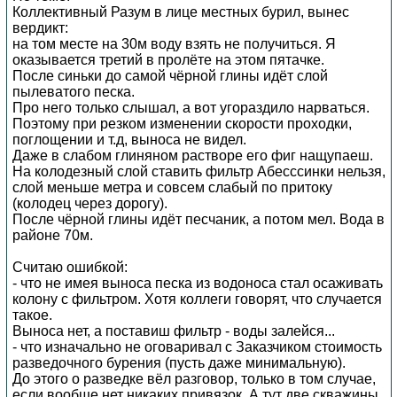
Коллективный Разум в лице местных бурил, вынес
вердикт:
на том месте на 30м воду взять не получиться. Я
оказывается третий в пролёте на этом пятачке.
После синьки до самой чёрной глины идёт слой
пылеватого песка.
Про него только слышал, а вот угораздило нарваться.
Поэтому при резком изменении скорости проходки,
поглощении и т.д, выноса не видел.
Даже в слабом глиняном растворе его фиг нащупаеш.
На колодезный слой ставить фильтр Абесссинки нельзя,
слой меньше метра и совсем слабый по притоку
(колодец через дорогу).
После чёрной глины идёт песчаник, а потом мел. Вода в
районе 70м.
Считаю ошибкой:
- что не имея выноса песка из водоноса стал осаживать
колону с фильтром. Хотя коллеги говорят, что случается
такое.
Выноса нет, а поставиш фильтр - воды залейся...
- что изначально не оговаривал с Заказчиком стоимость
разведочного бурения (пусть даже минимальную).
До этого о разведке вёл разговор, только в том случае,
если вообще нет никаких привязок. А тут две скважины