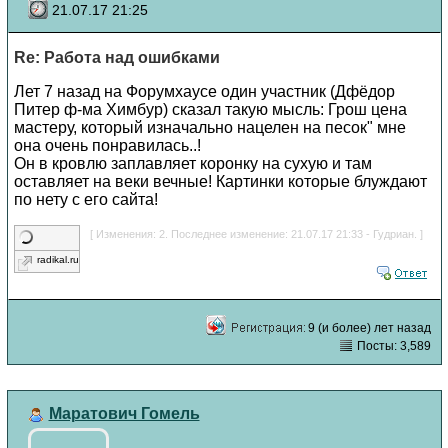
21.07.17 21:25
Re: Работа над ошибками
Лет 7 назад на Форумхаусе один участник (Дфёдор
Питер ф-ма Химбур) сказал такую мысль: Грош цена
мастеру, который изначально нацелен на песок" мне
она очень понравилась..!
Он в кровлю заплавляет коронку на сухую и там
оставляет на веки вечные! Картинки которые блуждают
по нету с его сайта!
[ Изменения: 2. Последнее изменение: 21.07.17 21:33 - Гудриан. ]
radikal.ru
9 (и более) лет назад
Посты: 3,589
Маратович Гомель