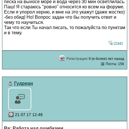
песка на выносе море и вода через 30 мин осветлилась.
Паш! Я стараюсь "ровно" относится ко всем на форуме.
Если я упорол херню, и мне на это укажут (даже жостко)
-без обид! Но! Вопрос задан что бы получить ответ и
чему то научиться.
Так что если Ты начал писать, то пожалуйста по пунктам
и в тему.
9 (и более) лет назад
Посты: 156
Гудриан
21.07.17 12:48
Re: Работа над ошибками