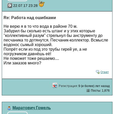
22.07.17 23:28
Re: Работа над ошибками
Не верю я в то что вода в районе 70 м.
Забурил бы сколько есть штанг и у этих которые
"коллективный разум" стрельнул бы анструменту до
песчаника то дотянутся. Песчаник-коллектор. Всмысле
водонос сымый хороший.
Попрёт если из под это трубы гирей уе, а не
погрузчиком давнёшь её!
Не поможет тоже решаемо....
Или заказов много?
9 (и более) лет назад
Посты: 1,876
Маратович Гомель