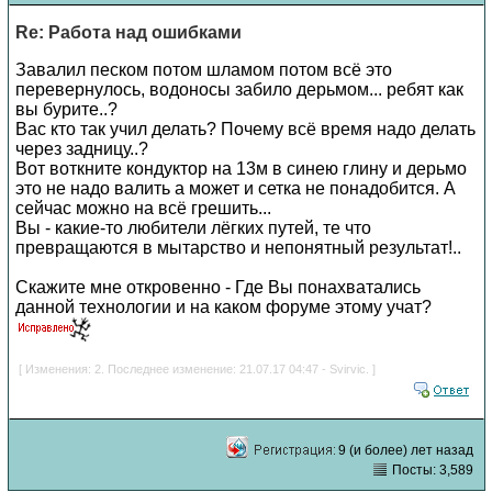
Re: Работа над ошибками
Завалил песком потом шламом потом всё это
перевернулось, водоносы забило дерьмом... ребят как
вы бурите..?
Вас кто так учил делать? Почему всё время надо делать
через задницу..?
Вот воткните кондуктор на 13м в синею глину и дерьмо
это не надо валить а может и сетка не понадобится. А
сейчас можно на всё грешить...
Вы - какие-то любители лёгких путей, те что
превращаются в мытарство и непонятный результат!..
Скажите мне откровенно - Где Вы понахватались
данной технологии и на каком форуме этому учат?
[ Изменения: 2. Последнее изменение: 21.07.17 04:47 - Svirvic. ]
9 (и более) лет назад
Посты: 3,589