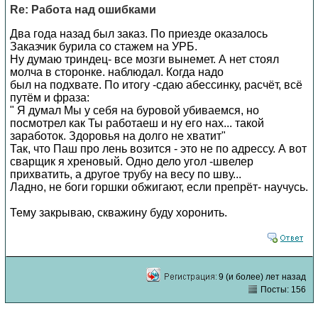
Re: Работа над ошибками
Два года назад был заказ. По приезде оказалось
Заказчик бурила со стажем на УРБ.
Ну думаю триндец- все мозги вынемет. А нет стоял
молча в сторонке. наблюдал. Когда надо
был на подхвате. По итогу -сдаю абессинку, расчёт, всё
путём и фраза:
" Я думал Мы у себя на буровой убиваемся, но
посмотрел как Ты работаеш и ну его нах... такой
заработок. Здоровья на долго не хватит"
Так, что Паш про лень возится - это не по адрессу. А вот
сварщик я хреновый. Одно дело угол -швелер
прихватить, а другое трубу на весу по шву...
Ладно, не боги горшки обжигают, если препрёт- научусь.
Тему закрываю, скважину буду хоронить.
9 (и более) лет назад
Посты: 156