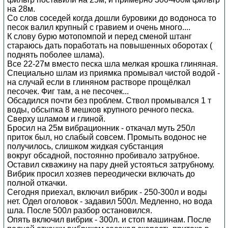
на 28м.
Со слов соседей когда дошли буровики до водоноса то
песок валил крупный с гравием и очень много....
К слову бурю мотопомпой и перед сменой штанг
стараюсь дать поработать на повышенных оборотах (
поднять поболее шлама).
Все 22-27м вместо песка шла мелкая крошка глиняная.
Специально шлам из приямка промывал чистой водой -
на случай если в глиняном растворе прощёлкал
песочек. Фиг там, а не песочек...
Обсадился почти без проблем. Ствол промывался 1 т
воды, обсыпка 8 мешков крупного речного песка.
Сверху шламом и глиной.
Бросил на 25м вибрационник - откачал муть 250л
приток был, но слабый совсем. Промыть водонос не
получилось, слишком жидкая субстанция
вокруг обсадной, постоянно пробивало затрубное.
Оставил скважину на пару дней устояться затрубному.
Вибрик просил хозяев переодически включать до
полной откачки.
Сегодня приехал, включил вибрик - 250-300л и воды
нет. Одел оголовок - задавил 500л. Медленно, но вода
шла. После 500л разбор остановился.
Опять включил вибрик - 300л. и стоп машинам. После