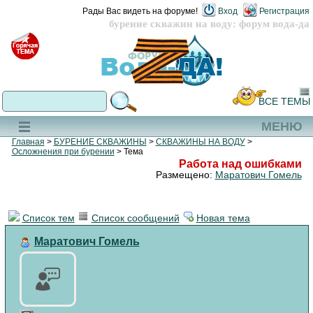
Рады Вас видеть на форуме!
Вход
Регистрация
бурение скважин на воду: форум вода-да
ВСЕ ТЕМЫ
МЕНЮ
Главная
>
БУРЕНИЕ СКВАЖИНЫ
>
СКВАЖИНЫ НА ВОДУ
>
Осложнения при бурении
> Тема
Работа над ошибками
Размещено:
Маратович Гомель
Список тем
Список сообщений
Новая тема
Маратович Гомель