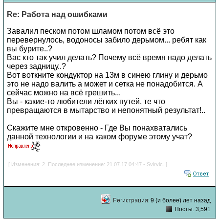
Re: Работа над ошибками
Завалил песком потом шламом потом всё это
перевернулось, водоносы забило дерьмом... ребят как
вы бурите..?
Вас кто так учил делать? Почему всё время надо делать
через задницу..?
Вот воткните кондуктор на 13м в синею глину и дерьмо
это не надо валить а может и сетка не понадобится. А
сейчас можно на всё грешить...
Вы - какие-то любители лёгких путей, те что
превращаются в мытарство и непонятный результат!..
Скажите мне откровенно - Где Вы понахватались
данной технологии и на каком форуме этому учат?
[ Изменения: 2. Последнее изменение: 21.07.17 04:47 - Svirvic. ]
9 (и более) лет назад
Посты: 3,591