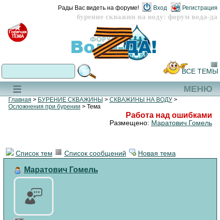
Рады Вас видеть на форуме!
Вход
Регистрация
бурение скважин на воду: форум вода-да
ВСЕ ТЕМЫ
МЕНЮ
Главная
>
БУРЕНИЕ СКВАЖИНЫ
>
СКВАЖИНЫ НА ВОДУ
>
Осложнения при бурении
> Тема
Работа над ошибками
Размещено:
Маратович Гомель
Список тем
Список сообщений
Новая тема
Маратович Гомель