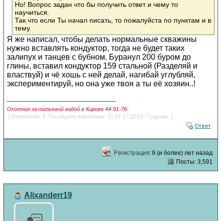
Но! Вопрос задан что бы получить ответ и чему то
научиться.
Так что если Ты начал писать, то пожалуйста по пунктам и в
тему.
Я же написал, чтобы делать нормальные скважины
нужно вставлять кондуктор, тогда не будет таких
залипух и танцев с бубном. Буранул 200 буром до
глины, вставил кондуктор 159 стальной (Разделяй и
властвуй) и чё хошь с ней делай, нагибай углубляй,
экспериментируй, но она уже твоя а ты её хозяин..!
Охотник за питьевой водой в Кирове 44-91-76
[ Изменения: 2. Последнее изменение: 21.07.17 12:53 - Гудриан. ]
9 (и более) лет назад
Посты: 3,591
Alixanderr19