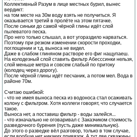
Коллективный Разум в лице местных бурил, вынес
вердикт:
на том месте на 30м воду взять не получиться. Я
оказывается третий в пролёте на этом пятачке.
После синьки до самой чёрной глины идёт слой
пылеватого песка.
Про него только слышал, а вот угораздило нарваться.
Поэтому при резком изменении скорости проходки,
поглощении и т.д, выноса не видел.
Даже в слабом глиняном растворе его фиг нащупаеш.
На колодезный слой ставить фильтр Абесссинки нельзя,
слой меньше метра и совсем слабый по притоку
(колодец через дорогу).
После чёрной глины идёт песчаник, а потом мел. Вода в
районе 70м.
Считаю ошибкой:
- что не имея выноса песка из водоноса стал осаживать
колону с фильтром. Хотя коллеги говорят, что случается
такое.
Выноса нет, а поставиш фильтр - воды залейся...
- что изначально не оговаривал с Заказчиком стоимость
разведочного бурения (пусть даже минимальную).
До этого о разведке вёл разговор, только в том случае,
если вообще нет никаких привязок. А тут две скважины