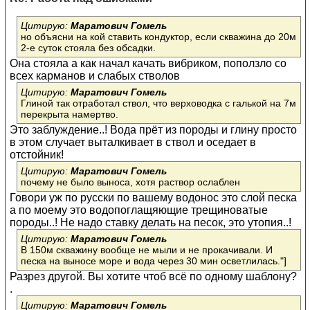
Цитирую:
Маратович Гомель
но объясни на кой ставить кондуктор, если скважина до 20м
2-е суток стояла без обсадки.
Она стояла а как начал качать вибриком, поползло со
всех карманов и слабых стволов
Цитирую:
Маратович Гомель
Глиной так отработал ствол, что верховодка с галькой на 7м
перекрыта намертво.
Это заблуждение..! Вода прёт из породы и глину просто
в этом случает выталкивает в ствол и оседает в
отстойник!
Цитирую:
Маратович Гомель
почему не было выноса, хотя раствор ослаблен
Говори уж по русски по вашему водонос это слой песка
а по моему это водопоглащяющие трещиноватые
породы..! Не надо ставку делать на песок, это утопия..!
Цитирую:
Маратович Гомель
В 150м скважину вообще не мыли и не прокачивали. И
песка на выносе море и вода через 30 мин осветлилась."]
Разрез другой. Вы хотите чтоб всё по одному шаблону?
.
Цитирую:
Маратович Гомель