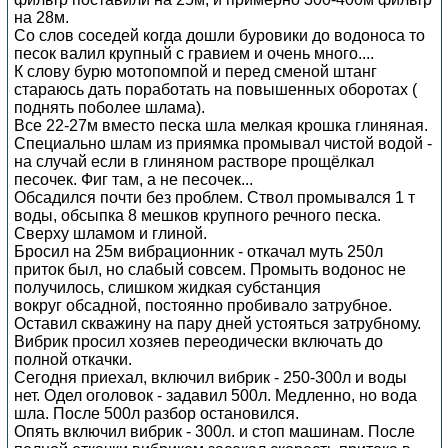
на 28м.
Со слов соседей когда дошли буровики до водоноса то
песок валил крупный с гравием и очень много....
К слову бурю мотопомпой и перед сменой штанг
стараюсь дать поработать на повышенных оборотах (
поднять поболее шлама).
Все 22-27м вместо песка шла мелкая крошка глиняная.
Специально шлам из приямка промывал чистой водой -
на случай если в глиняном растворе прощёлкал
песочек. Фиг там, а не песочек...
Обсадился почти без проблем. Ствол промывался 1 т
воды, обсыпка 8 мешков крупного речного песка.
Сверху шламом и глиной.
Бросил на 25м вибрационник - откачал муть 250л
приток был, но слабый совсем. Промыть водонос не
получилось, слишком жидкая субстанция
вокруг обсадной, постоянно пробивало затрубное.
Оставил скважину на пару дней устояться затрубному.
Вибрик просил хозяев переодически включать до
полной откачки.
Сегодня приехал, включил вибрик - 250-300л и воды
нет. Одел оголовок - задавил 500л. Медленно, но вода
шла. После 500л разбор остановился.
Опять включил вибрик - 300л. и стоп машинам. После