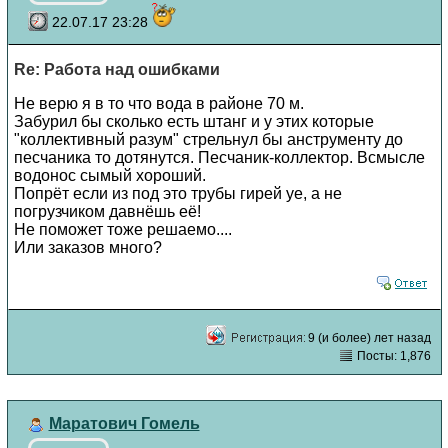
22.07.17 23:28
Re: Работа над ошибками
Не верю я в то что вода в районе 70 м.
Забурил бы сколько есть штанг и у этих которые
"коллективный разум" стрельнул бы анструменту до
песчаника то дотянутся. Песчаник-коллектор. Всмысле
водонос сымый хороший.
Попрёт если из под это трубы гирей уе, а не
погрузчиком давнёшь её!
Не поможет тоже решаемо....
Или заказов много?
9 (и более) лет назад
Посты: 1,876
Маратович Гомель