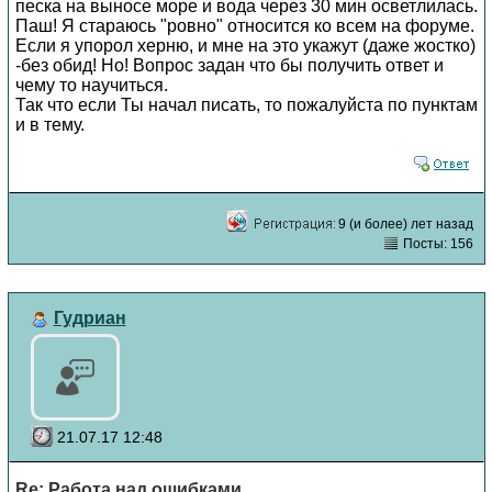
песка на выносе море и вода через 30 мин осветлилась.
Паш! Я стараюсь "ровно" относится ко всем на форуме.
Если я упорол херню, и мне на это укажут (даже жостко)
-без обид! Но! Вопрос задан что бы получить ответ и
чему то научиться.
Так что если Ты начал писать, то пожалуйста по пунктам
и в тему.
9 (и более) лет назад
Посты: 156
Гудриан
21.07.17 12:48
Re: Работа над ошибками