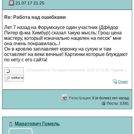
21.07.17 21:25
Re: Работа над ошибками
Лет 7 назад на Форумхаусе один участник (Дфёдор
Питер ф-ма Химбур) сказал такую мысль: Грош цена
мастеру, который изначально нацелен на песок" мне
она очень понравилась..!
Он в кровлю заплавляет коронку на сухую и там
оставляет на веки вечные! Картинки которые блуждают
по нету с его сайта!
[ Изменения: 2. Последнее изменение: 21.07.17 21:33 - Гудриан. ]
radikal.ru
9 (и более) лет назад
Посты: 3,591
Маратович Гомель