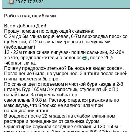
20.07.17 23:22
Работа над ошибками
Всем Доброго Дня!
Прошу помощи по следующей скважине:
C 2м до 6м глина коричневая, 6-7м верховодка песок со
щебёнкой, 7-12 м глина умеренная с камушками
(небольшими)
12 - 22м глина синяя липучая- пошли сальники, 22-26м
х.з что, предположительно водонос
, после 26,5
-чёрная глина.
Почему предположительно? Выноса не видел совсем.
Поглощение было, но умеренное. 3 штанги после синей
глины пролетели быстро.
По синьке шёл с подъёмом и чисткой бура каждые 2-3
штанги. Бур 165мм 3-х лопастник, ступенчатый с ВК
напайками. За буром калибратор
самопальный 0,8 м. Раствор старался разжижать по
максимуму, что б только не валило шлам при
наращивании штанг.
В водонос после 22 м зашел на слабом глинянном
растворе и почищенном от сальника буром.
Ориентиром служили соседние скважины 120-150м -
фильтр поставили на 25м, и примерно 300-400м фильтр