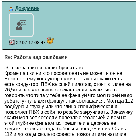
Дождевик
22.07.17 08:47
Re: Работа над ошибками
Эээ, чо за фигня нафиг бросать то....
Кроме пашки ни кто посоветовать не может, и он не
может т.к. ему кондуктор нужен.... Так ты скажи есть,
есть кондуктор, ПВХ высший пилотаж, стоит в глине на
26,5м и все что выше отсекает, если начнёт чо то
говорить что типа у тебя не фэншуй что мол гирей надо
уебат
стукнуть для фэншуя, так соглашайся. Мол ща 112
подбурю и стукну или что глина специфическая и
позволяет ПВХ в себя по резьбе закручивать. Заказчику
скажи мол вот соседям повезло с геологией а вам на
этой глубине фиг вам т.к. грешите и в церковь не
ходите. Готовьте тогда бабосы и поедем в низ. Ставь
112 и до воды сколько совесть позволит или наличие