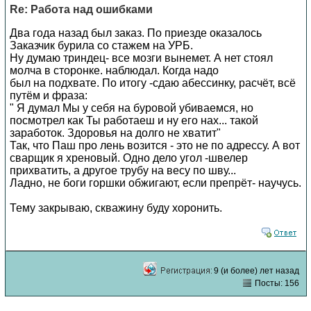
Re: Работа над ошибками
Два года назад был заказ. По приезде оказалось
Заказчик бурила со стажем на УРБ.
Ну думаю триндец- все мозги вынемет. А нет стоял
молча в сторонке. наблюдал. Когда надо
был на подхвате. По итогу -сдаю абессинку, расчёт, всё
путём и фраза:
" Я думал Мы у себя на буровой убиваемся, но
посмотрел как Ты работаеш и ну его нах... такой
заработок. Здоровья на долго не хватит"
Так, что Паш про лень возится - это не по адрессу. А вот
сварщик я хреновый. Одно дело угол -швелер
прихватить, а другое трубу на весу по шву...
Ладно, не боги горшки обжигают, если препрёт- научусь.
Тему закрываю, скважину буду хоронить.
9 (и более) лет назад
Посты: 156