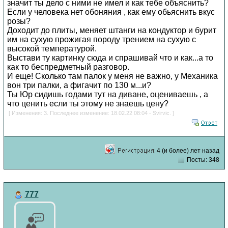
значит ты дело с ними не имел и как тебе объяснить?
Если у человека нет обоняния , как ему обьяснить вкус
розы?
Доходит до плиты, меняет штанги на кондуктор и бурит
им на сухую прожигая породу трением на сухую с
высокой температурой.
Выстави ту картинку сюда и спрашивай что и как...а то
как то беспредметный разговор.
И еще! Сколько там палок у меня не важно, у Механика
вон три палки, а фигачит по 130 м...и?
Ты Юр сидишь годами тут на диване, оцениваешь , а
что ценить если ты этому не знаешь цену?
[ Изменения: 3. Последнее изменение: 18.02.22 08:04 - Svirvic. ]
4 (и более) лет назад
Посты: 348
777