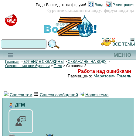
Рады Вас видеть на форуме!
Вход
Регистрация
бурение скважин на воду: форум вода-да
ВСЕ ТЕМЫ
МЕНЮ
Главная
>
БУРЕНИЕ СКВАЖИНЫ
>
СКВАЖИНЫ НА ВОДУ
>
Осложнения при бурении
>
Тема
> Страница 3
Работа над ошибками
Размещено:
Маратович Гомель
Список тем
Список сообщений
Новая тема
ДГМ