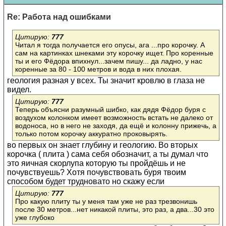
Re: Работа над ошибками
Цитирую:
777
Читал я тогда получается его опусы, ага ...про корочку. А
сам на картинках шнеками эту корочку ищет. Про коренные
ты и его Фёдора впихнул...зачем пишу... да ладно, у нас
коренные за 80 - 100 метров и вода в них плохая.
геология разная у всех. Ты значит кровлю в глаза не
видел.
Цитирую:
777
Теперь объясни разумный шибко, как дядя Фёдор буря с
воздухом колонком имеет возможность встать не далеко от
водоноса, но в него не заходя, да ещё и колонну прижечь, а
только потом корочку аккуратно проковырять.
во первых он знает глубину и геологию. Во вторых
корочка ( плита ) сама себя обозначит, а ты думал что
это яичная скорлупа которую ты пройдёшь и не
почувствуешь? Хотя почувствовать буря твоим
способом будет трудновато но скажу если
Цитирую:
777
Про какую плиту ты у меня там уже не раз трезвонишь
после 30 метров...нет никакой плиты, это раз, а два...30 это
уже глубоко