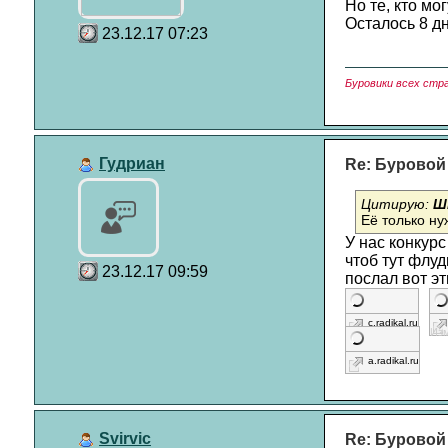
Но те, кто мог
Осталось 8 дн
23.12.17 07:23
Буровики всех стр
Гудриан
Re: Буровой
Цитирую:
Ш
Её только ну
У нас конкурс
чтоб тут флуд
23.12.17 09:59
послал вот э
c.radikal.ru
Изм
a.radikal.ru
Svirvic
Re: Буровой