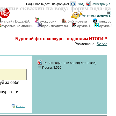
Рады Вас видеть на форуме!
Вход
Регистрация
урение скважин на воду: форум вода-да
ВСЕ ТЕМЫ
ФОРУМА
на сайт Вода-ДА!
экскурсии
библиотека
конкурс
буровые компании
производители
архив-1
архив-2
Буровой фото-конкурс - подводим ИТОГИ!!!
Размещено:
Svirvic
9 (и более) лет назад
Посты: 3,590
уй за себя
курса... и