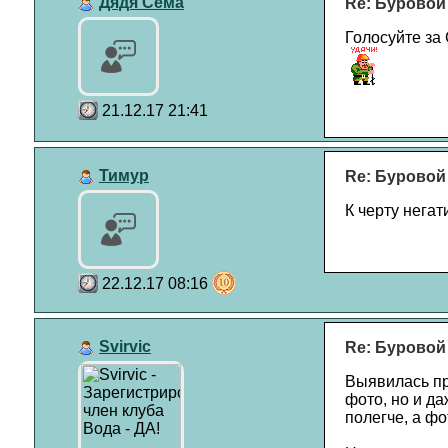
Дядя Сема
Re: Буровой
Голосуйте за
21.12.17 21:41
Тимур
Re: Буровой
К черту негат
22.12.17 08:16
Svirvic
Re: Буровой
Выявилась про
фото, но и да
полегче, а ф