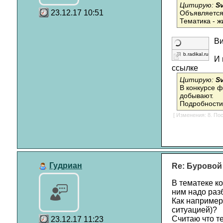
Цитирую:
Sv
23.12.17 10:51
Объявляется
Тематика - 
Ви
b.radikal.ru
И 
ссылке
Цитирую:
Sv
В конкурсе ф
добывают.
Подробности 
[ Изменения: 8. Пос
Гудриан
Re: Буровой
В тематеке ко
ним надо разб
Как например
ситуацией)?
Считаю что те
23.12.17 11:23