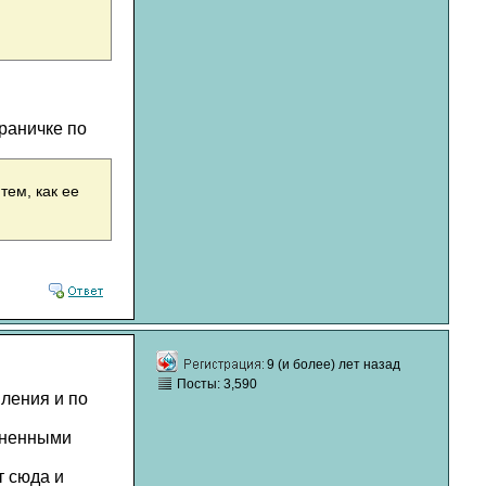
раничке по
тем, как ее
9 (и более) лет назад
Посты: 3,590
вления и по
зненными
т сюда и