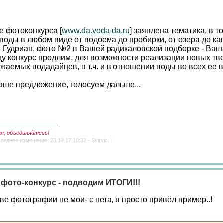
е фотоконкурса [
www.da.voda-da.ru
] заявлена тематика, в т
воды в любом виде от водоема до пробирки, от озера до ка
 Гудриан, фото №2 в Вашей радикаловской подборке - Ваш
оду конкурс продлим, для возможности реализации новых тв
жаемых водадайцев, в т.ч. и в отношении воды во всех ее в
аше предложение, голосуем дальше...
ан, объединяйтесь!
леднее изменение: 23.12.17 10:32 - Svirvic. ]
 фото-конкурс - подводим ИТОГИ!!!
ве фотографии не мои- с нета, я просто привёл пример..!