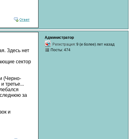
Администратор
9 (и более) лет назад
я. Здесь нет
Посты: 474
ающие сектор
и (Черно-
и третье...
олебался
оследнюю за
зок и