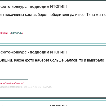
 фото-конкурс - подводим ИТОГИ!!!
яин песочницы сам выберет победителя да и все. Типа мы 
льщик - [
barbur.by
]
 фото-конкурс - подводим ИТОГИ!!!
 Вишни
. Какое фото наберет больше баллов, то и выиграло
ан, объединяйтесь!
леднее изменение: 19.12.17 21:16 - Svirvic. ]