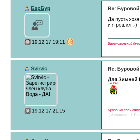
БарБур
Re: Буровой
Да пусть хоз
и я решил :-)
19.12.17 19:11
Барановичский бури
Svirvic
Re: Буровой
Для Зимней
19.12.17 21:15
Буровики всех стр
[ Изменения: 1. Пос