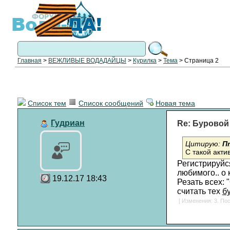
Главная
>
ВЕЖЛИВЫЕ ВОДАДАЙЦЫ
>
Курилка
>
Тема
> Страница 2
Список тем
Список сообщений
Новая тема
Гудриан
Re: Буровой
Цитирую:
П
С такой акти
Регистрируйся
любимого.. о к
19.12.17 18:43
Резать всех: 
считать тех
б
[ Изменения: 3. Пос