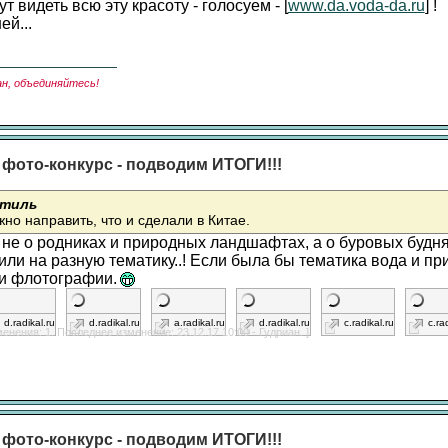
ут видеть всю эту красоту - голосуем - [
www.da.voda-da.ru
] !
ей...
ан, объединяйтесь!
 фото-конкурс - подводим ИТОГИ!!!
тиль
жно направить, что и сделали в Китае.
 не о родниках и природных ландшафтах, а о буровых будня
или на разную тематику..! Если была бы тематика вода и пр
ти флотографии.
d.radikal.ru
d.radikal.ru
a.radikal.ru
d.radikal.ru
c.radikal.ru
c.ra
енения: 1. Последнее изменение: 23.12.17 10:00 - Гудриан. ]
 фото-конкурс - подводим ИТОГИ!!!