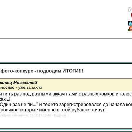
б
 фото-конкурс - подводим ИТОГИ!!!
тинец Мозгоклюй
вностью - уже запахло
 пять раз под разными аккаунтами с разных комков и голос
ак ..!
"Один раз не пи..." и тех кто зарегистрировался до начала кон
уровиков
которые именно в этой рубашке живут..!
леднее изменение: 19.12.17 18:46 - Гудриан. ]