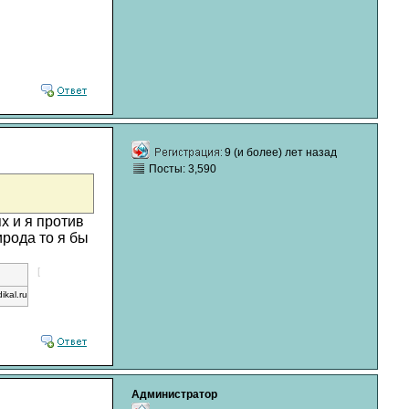
9 (и более) лет назад
Посты: 3,590
х и я против
ирода то я бы
[
dikal.ru
Администратор