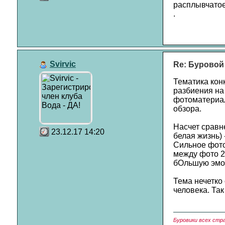
расплывчатое
.
Svirvic
Re: Буровой
Тематика кон
разбиения на
фотоматериал
обзора.
Насчет сравне
23.12.17 14:20
белая жизнь) 
Сильное фото.
между фото 2
бОльшую эмо
Тема нечетко
человека. Та
Буровики всех стр