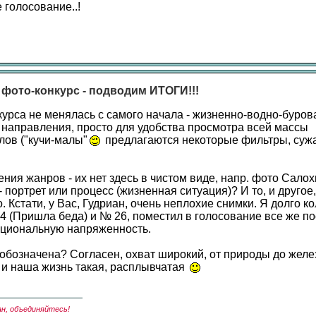
 голосование..!
 фото-конкурс - подводим ИТОГИ!!!
курса не менялась с самого начала - жизненно-водно-бурова
 направления, просто для удобства просмотра всей массы
ов ("кучи-малы"
предлагаются некоторые фильтры, суж
ния жанров - их нет здесь в чистом виде, напр. фото Салох
- портрет или процесс (жизненная ситуация)? И то, и другое, 
 Кстати, у Вас, Гудриан, очень неплохие снимки. Я долго к
4 (Пришла беда) и № 26, поместил в голосование все же п
циональную напряженность.
 обозначена? Согласен, охват широкий, от природы до желе
к и наша жизнь такая, расплывчатая
ан, объединяйтесь!