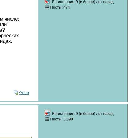
9 (и более) лет назад
Посты: 474
ом числе:
пли"
а?
орческих
идах.
9 (и более) лет назад
Посты: 3,590