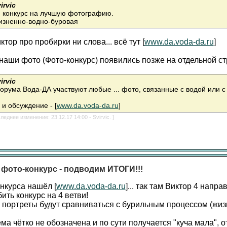
irvic
 конкурс на лучшую фотографию.
жизненно-водно-буровая
ктор про пробирки
ни слова... всё тут [
www.da.voda-da.ru
]
наши фото (Фото-конкурс) появились позже на отдельной ст
irvic
орума Вода-ДА участвуют любые ... фото, связанные с водой или с 
и обсуждение - [
www.da.voda-da.ru
]
леднее изменение: 23.12.17 14:00 - Svirvic. ]
 фото-конкурс - подводим ИТОГИ!!!
нкурса нашёл [
www.da.voda-da.ru
]... так там Виктор 4 напра
ить конкурс на 4 ветви!
 портреты будут сравниваться с бурильным процессом (жи
ма чётко не обозначена и по сути получается "куча мала", о