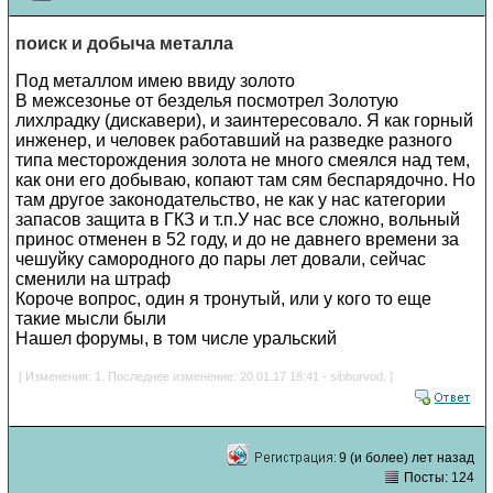
поиск и добыча металла
Под металлом имею ввиду золото
В межсезонье от безделья посмотрел Золотую
лихлрадку (дискавери), и заинтересовало. Я как горный
инженер, и человек работавший на разведке разного
типа месторождения золота не много смеялся над тем,
как они его добываю, копают там сям беспарядочно. Но
там другое законодательство, не как у нас категории
запасов защита в ГКЗ и т.п.У нас все сложно, вольный
принос отменен в 52 году, и до не давнего времени за
чешуйку самородного до пары лет довали, сейчас
сменили на штраф
Короче вопрос, один я тронутый, или у кого то еще
такие мысли были
Нашел форумы, в том числе уральский
[ Изменения: 1. Последнее изменение: 20.01.17 18:41 - sibburvod. ]
9 (и более) лет назад
Посты: 124