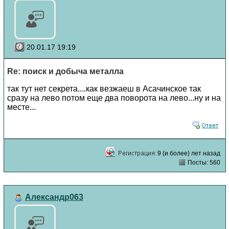
20.01.17 19:19
Re: поиск и добыча металла
так тут нет секрета....как везжаеш в Асачинское так
сразу на лево потом еще два поворота на лево...ну и на
месте...
9 (и более) лет назад
Посты: 560
Александр063