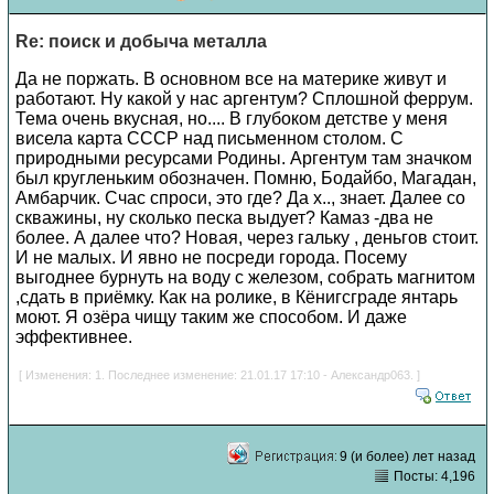
Re: поиск и добыча металла
Да не поржать. В основном все на материке живут и
работают. Ну какой у нас аргентум? Сплошной феррум.
Тема очень вкусная, но.... В глубоком детстве у меня
висела карта СССР над письменном столом. С
природными ресурсами Родины. Аргентум там значком
был кругленьким обозначен. Помню, Бодайбо, Магадан,
Амбарчик. Счас спроси, это где? Да х.., знает. Далее со
скважины, ну сколько песка выдует? Камаз -два не
более. А далее что? Новая, через гальку , деньгов стоит.
И не малых. И явно не посреди города. Посему
выгоднее бурнуть на воду с железом, собрать магнитом
,сдать в приёмку. Как на ролике, в Кёнигсграде янтарь
моют. Я озёра чищу таким же способом. И даже
эффективнее.
[ Изменения: 1. Последнее изменение: 21.01.17 17:10 - Александр063. ]
9 (и более) лет назад
Посты: 4,196