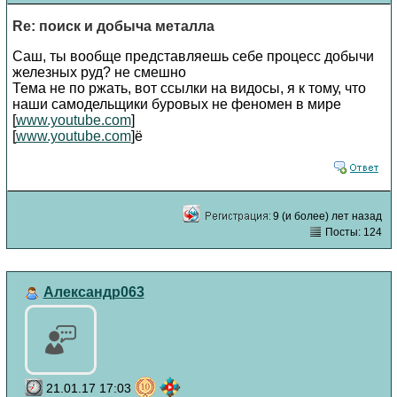
Re: поиск и добыча металла
Саш, ты вообще представляешь себе процесс добычи
железных руд? не смешно
Тема не по ржать, вот ссылки на видосы, я к тому, что
наши самодельщики буровых не феномен в мире
[
www.youtube.com
]
[
www.youtube.com
]ё
9 (и более) лет назад
Посты: 124
Александр063
21.01.17 17:03