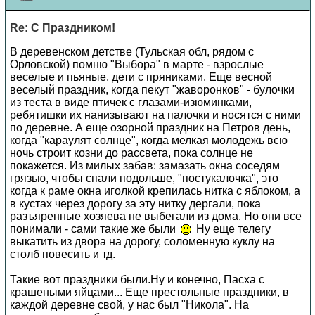
Re: С Праздником!
В деревенском детстве (Тульская обл, рядом с
Орловской) помню "Выбора" в марте - взрослые
веселые и пьяные, дети с пряниками. Еще весной
веселый праздник, когда пекут "жаворонков" - булочки
из теста в виде птичек с глазами-изюминками,
ребятишки их нанизывают на палочки и носятся с ними
по деревне. А еще озорной праздник на Петров день,
когда "караулят солнце", когда мелкая молодежь всю
ночь строит козни до рассвета, пока солнце не
покажется. Из милых забав: замазать окна соседям
грязью, чтобы спали подольше, "постукалочка", это
когда к раме окна иголкой крепилась нитка с яблоком, а
в кустах через дорогу за эту нитку дергали, пока
разъяренные хозяева не выбегали из дома. Но они все
понимали - сами такие же были
Ну еще телегу
выкатить из двора на дорогу, соломенную куклу на
столб повесить и тд.
Такие вот праздники были.Ну и конечно, Пасха с
крашеными яйцами... Еще престольные праздники, в
каждой деревне свой, у нас был "Никола". На