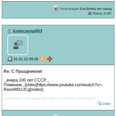
9 (и более) лет назад
Посты: 4,197
Александр063
31.01.22 09:26
Re: С Праздником!
...вчера 100 лет СССР....
Помянем...[video]https://www.youtube.com/watch?v=-
RwoiW0UJCg[/video]
[ Изменения: 1. Последнее изменение: 31.01.22 09:56 - Александр063. ]