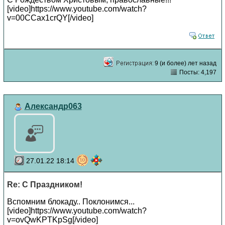
[video]https://www.youtube.com/watch?
v=00CCax1crQY[/video]
9 (и более) лет назад
Посты: 4,197
Александр063
27.01.22 18:14
Re: С Праздником!
Вспомним блокаду.. Поклонимся...
[video]https://www.youtube.com/watch?
v=ovQwKPTKpSg[/video]