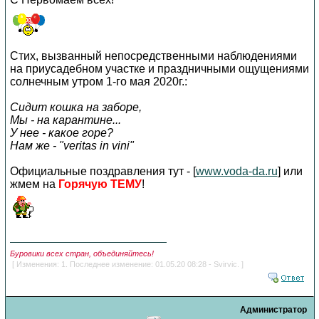
Стих, вызванный непосредственными наблюдениями
на приусадебном участке и праздничными ощущениями
солнечным утром 1-го мая 2020г.:
Сидит кошка на заборе,
Мы - на карантине...
У нее - какое горе?
Нам же - "veritas in vini"
Официальные поздравления тут - [
www.voda-da.ru
] или
жмем на
Горячую ТЕМУ
!
Буровики всех стран, объединяйтесь!
[ Изменения: 1. Последнее изменение: 01.05.20 08:28 - Svirvic. ]
Администратор