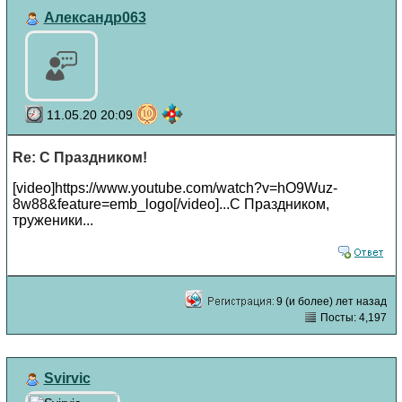
Александр063
11.05.20 20:09
Re: С Праздником!
[video]https://www.youtube.com/watch?v=hO9Wuz-
8w88&feature=emb_logo[/video]...С Праздником,
труженики...
9 (и более) лет назад
Посты: 4,197
Svirvic