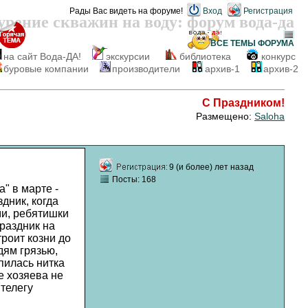
Рады Вас видеть на форуме!
Вход
Регистрация
урение скважин на воду: форум вода-да
ВСЕ ТЕМЫ
ФОРУМА
на сайт Вода-ДА!
экскурсии
библиотека
конкурс
буровые компании
производители
архив-1
архив-2
С Праздником!
Размещено:
Saloha
9 (и более) лет назад
Посты: 168
" в марте -
дник, когда
ми, ребятишки
раздник на
троит козни до
дям грязью,
епилась нитка
е хозяева не
телегу