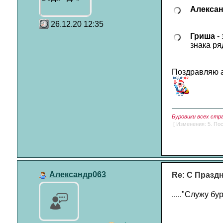
Алекса
26.12.20 12:35
Гриша
-
знака ря
Поздравляю а
Буровики всех стр
[ Изменения: 5. Пос
Александр063
Re: С Празд
....."Служу бу