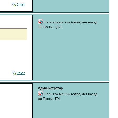
9 (и более) лет назад
Посты: 1,876
Администратор
9 (и более) лет назад
Посты: 474