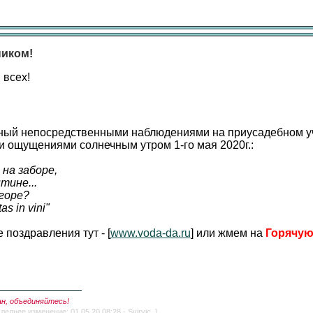
ником!
всех!
ный непосредственными наблюдениями на приусадебном уч
 ощущениями солнечным утром 1-го мая 2020г.:
на заборе,
тине...
 горе?
as in vini"
поздравления тут - [
www.voda-da.ru
] или жмем на
Горячую
ан, объединяйтесь!
леднее изменение: 01.05.20 08:28 - Svirvic. ]