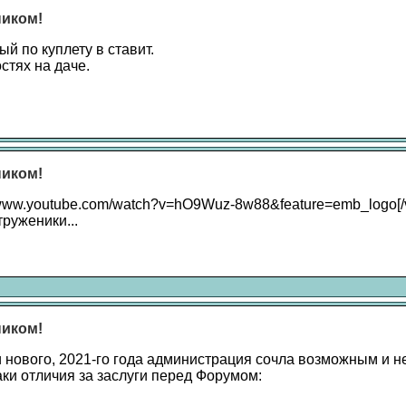
ником!
й по куплету в ставит.
остях на даче.
ником!
//www.youtube.com/watch?v=hO9Wuz-8w88&feature=emb_logo[/v
руженики...
ником!
 нового, 2021-го года администрация сочла возможным и 
аки отличия за заслуги перед Форумом: