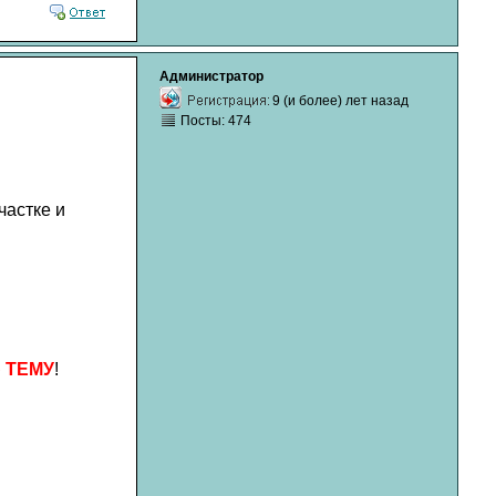
Администратор
9 (и более) лет назад
Посты: 474
астке и
 ТЕМУ
!