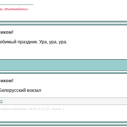
ан, объединяйтесь!
ником!
бимый праздник. Ура, ура, ура.
ником!
 Белорусский вокзал
ст
леднее изменение: 09.05.20 12:18 - Svirvic. ]