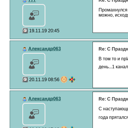
Re: С Празд
Промахнулся А
можно, исходя
19.11.19 20:45
Александр063
Re: С Празд
В том то и п
день...1 канал
20.11.19 08:56
Александр063
Re: С Празд
С наступающим
года прятался