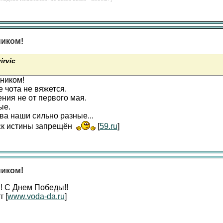
ником!
irvic
дником!
е чота не вяжется.
ния не от первого мая.
ые.
ва наши сильно разные...
ск истины запрещён
[
59.ru
]
ником!
! С Днем Победы!!
 [
www.voda-da.ru
]