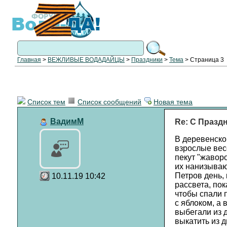
Главная
>
ВЕЖЛИВЫЕ ВОДАДАЙЦЫ
>
Праздники
>
Тема
> Страница 3
Список тем
Список сообщений
Новая тема
ВадимМ
Re: С Празд
В деревенском
взрослые вес
пекут "жаворо
их нанизываю
Петров день, 
10.11.19 10:42
рассвета, пок
чтобы спали п
с яблоком, а 
выбегали из 
выкатить из д