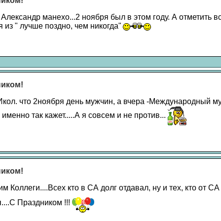
ником!
лександр манехо...2 ноября был в этом году. А отметить в
 из " лучше поздно, чем никогда"
ником!
рИкол. что 2ноября день мужчин, а вчера -Международный м
 именно так кажет.....А я совсем и не против...
ником!
 Коллеги....Всех кто в СА долг отдавал, ну и тех, кто от С
....С Праздником !!!