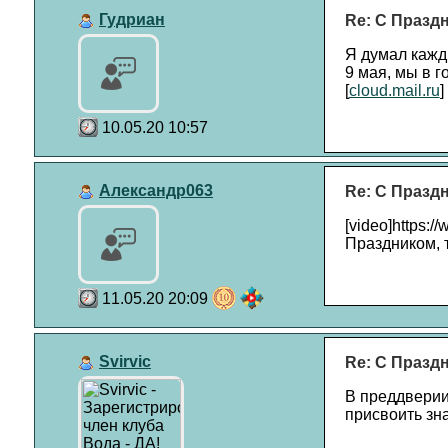
Гудриан
Re: С Празд
Я думал кажды
9 мая, мы в г
[
cloud.mail.ru
]
10.05.20 10:57
Александр063
Re: С Празд
[video]https:
Праздником, т
11.05.20 20:09
Svirvic
Re: С Празд
В преддверии
присвоить зн