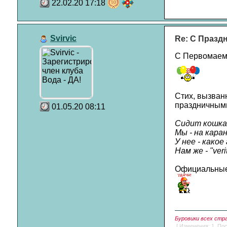
22.02.20 17:18
Svirvic
Re: С Празд
С Первомаем 
Стих, вызван
праздничными
01.05.20 08:11
Сидит кошка 
Мы - на каран
У нее - какое
Нам же - "verit
Официальные 
Буровики всех стр
[ Изменения: 1. Пос