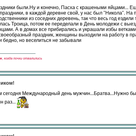
аздники были.Ну и конечно, Пасха с крашеными яйцами... Е
праздники, в каждой деревне свой, у нас был "Никола". На
дственники из соседних деревень, так что весь год ездили 
лась Троица, потом ее переделали в День молодежи с выез
нцами. А в домах все прибирались и украшали избы ветками
 своеобразный праздник, женщины выходили на работу в п
и бедно, но веселиться не забывали
м, когда почки отвалились
ником!
 сегодня Международный день мужчин...Братва...Нужно бы 
 раз...