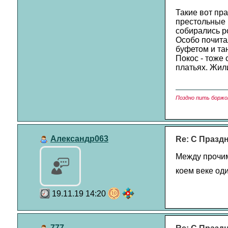
Такие вот пр
престольные 
собирались ро
Особо почита
буфетом и та
Покос - тоже
платьях. Жил
Поздно пить боржо
Александр063
Re: С Празд
Между прочим
коем веке один
19.11.19 14:20
777