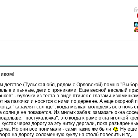
б
ником!
 детстве (Тульская обл, рядом с Орловской) помню "Выбора
елые и пьяные, дети с пряниками. Еще весной веселый праз
нков" - булочки из теста в виде птичек с глазами-изюминка
т на палочки и носятся с ними по деревне. А еще озорной п
когда "караулят солнце", когда мелкая молодежь всю ночь с
а солнце не покажется. Из милых забав: замазать окна сосе
одольше, "постукалочка", это когда к раме окна иголкой кр
в кустах через дорогу за эту нитку дергали, пока разъяренны
дома. Но они все понимали - сами такие же были
Ну еще 
вора на дорогу, соломенную куклу на столб повесить и тд.