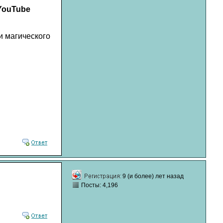
YouTube
 магического
9 (и более) лет назад
Посты: 4,196