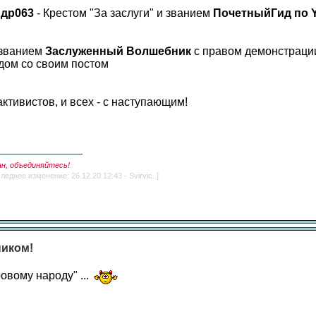
ндр063
- Крестом "За заслуги" и званием
ПочетныйГид по 
 званием
Заслуженный Волшебник
с правом демонстрации
дом со своим постом
ктивистов, и всех - с наступающим!
ан, объединяйтесь!
леднее изменение: 26.12.20 12:43 - Svirvic. ]
ником!
ровому народу" ...