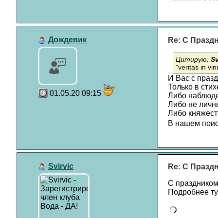
Дождевик
Re: С Празд
Цитирую:
Sv
"veritas in vini
И Вас с праз
Только в стих
01.05.20 09:15
Либо наблюде
Либо не личн
Либо княжест
В нашем пои
Svirvic
Re: С Празд
С праздником
Подробнее тут