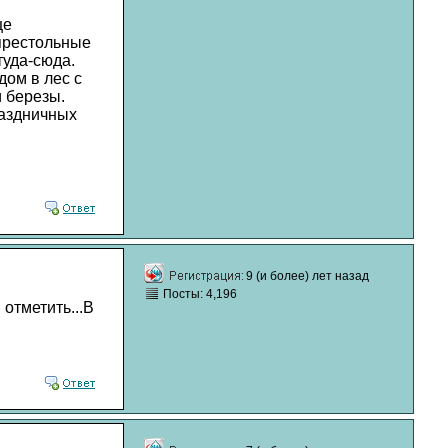
ще
 престольные
туда-сюда.
дом в лес с
 березы.
раздничных
9 (и более) лет назад
Посты: 4,196
отметить...В