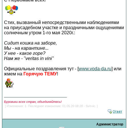
Стих, вызванный непосредственными наблюдениями
на приусадебном участке и праздничными ощущениями
солнечным утром 1-го мая 2020г.:
Сидит кошка на заборе,
Мы - на карантине...
У нее - какое горе?
Нам же - "veritas in vini"
Официальные поздравления тут - [
www.voda-da.ru
] или
жмем на
Горячую ТЕМУ
!
Буровики всех стран, объединяйтесь!
[ Изменения: 1. Последнее изменение: 01.05.20 08:28 - Svirvic. ]
Администратор