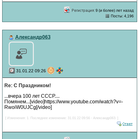
9 (и более) лет назад
Посты: 4,196
Александр063
31.01.22 09:26
Re: С Праздником!
...вчера 100 лет СССР....
Помянем...[video]https://www.youtube.com/watch?v=-
RwoiW0UJCg[/video]
[ Изменения: 1. Последнее изменение: 31.01.22 09:56 - Александр063. ]