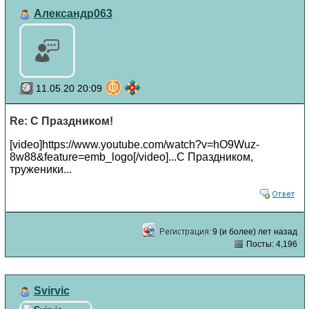
Александр063
11.05.20 20:09
Re: С Праздником!
[video]https://www.youtube.com/watch?v=hO9Wuz-
8w88&feature=emb_logo[/video]...С Праздником,
труженики...
9 (и более) лет назад
Посты: 4,196
Svirvic