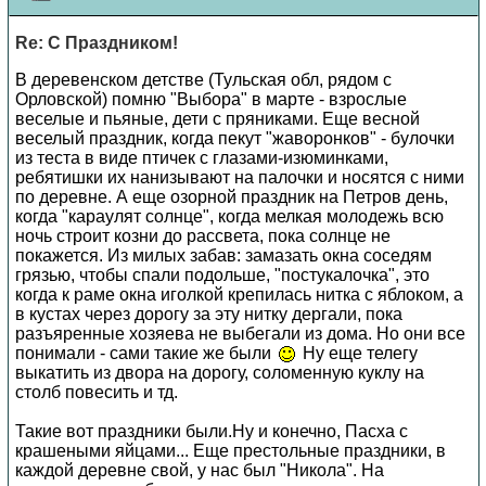
Re: С Праздником!
В деревенском детстве (Тульская обл, рядом с
Орловской) помню "Выбора" в марте - взрослые
веселые и пьяные, дети с пряниками. Еще весной
веселый праздник, когда пекут "жаворонков" - булочки
из теста в виде птичек с глазами-изюминками,
ребятишки их нанизывают на палочки и носятся с ними
по деревне. А еще озорной праздник на Петров день,
когда "караулят солнце", когда мелкая молодежь всю
ночь строит козни до рассвета, пока солнце не
покажется. Из милых забав: замазать окна соседям
грязью, чтобы спали подольше, "постукалочка", это
когда к раме окна иголкой крепилась нитка с яблоком, а
в кустах через дорогу за эту нитку дергали, пока
разъяренные хозяева не выбегали из дома. Но они все
понимали - сами такие же были
Ну еще телегу
выкатить из двора на дорогу, соломенную куклу на
столб повесить и тд.
Такие вот праздники были.Ну и конечно, Пасха с
крашеными яйцами... Еще престольные праздники, в
каждой деревне свой, у нас был "Никола". На