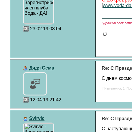
[
www.voda-da.
Буровики всех стр
23.02.19 08:04
Дядя Сема
Re: С Празд
С днем космо
[ Изменения: 1. Пос
12.04.19 21:42
Svirvic
Re: С Празд
С наступающи