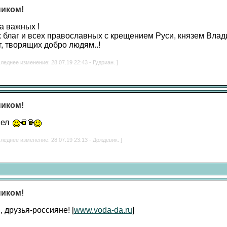
ником!
а важных !
 благ и всех православных с крещением Руси, князем Вла
, творящих добро людям..!
леднее изменение: 28.07.19 22:43 - Гудриан. ]
ником!
вел
леднее изменение: 28.07.19 23:13 - Дождевик. ]
ником!
 друзья-россияне! [
www.voda-da.ru
]