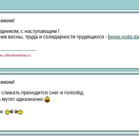
ником!
здником, с наступающим !
ник весны, труда и солидарности трудящихся - [
www.voda-da
ан, объединяйтесь!
ником!
 сливать приходится снег и гололёд.
 мутят адназначно
ом