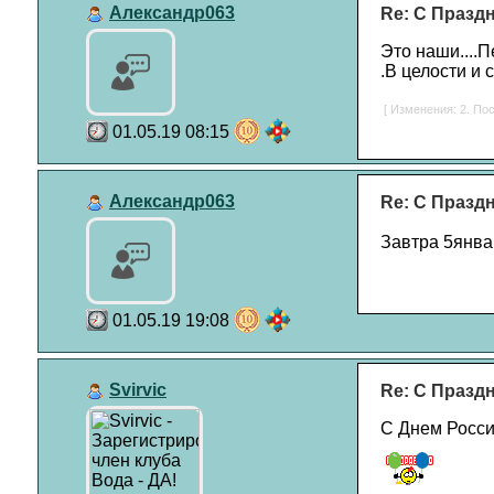
Александр063
Re: С Празд
Это наши....П
.В целости и с
[ Изменения: 2. Пос
01.05.19 08:15
Александр063
Re: С Празд
Завтра 5января
01.05.19 19:08
Svirvic
Re: С Празд
С Днем России