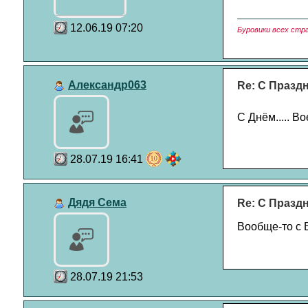
12.06.19 07:20
Буровики всех стр
Александр063
Re: С Празд
С Днём..... В
28.07.19 16:41
Дядя Сема
Re: С Празд
Вообще-то с 
28.07.19 21:53