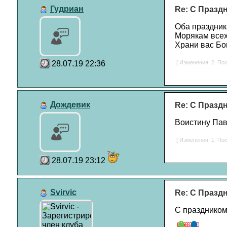
Гудриан
Re: С Празд
Оба праздник
Морякам всех
Храни вас Бог
28.07.19 22:36
[ Изменения: 2. Пос
Дождевик
Re: С Празд
Воистину Па
[ Изменения: 1. Пос
28.07.19 23:12
Svirvic
Re: С Празд
С праздником,