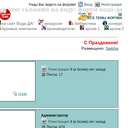
Рады Вас видеть на форуме!
Вход
Регистрация
урение скважин на воду: форум вода-да
ВСЕ ТЕМЫ
ФОРУМА
на сайт Вода-ДА!
экскурсии
библиотека
конкурс
буровые компании
производители
архив-1
архив-2
С Праздником!
Размещено:
Saloha
9 (и более) лет назад
Посты: 17
Администратор
9 (и более) лет назад
Посты: 474