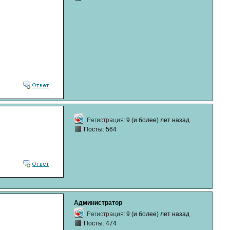
9 (и более) лет назад
Посты: 564
Администратор
9 (и более) лет назад
Посты: 474