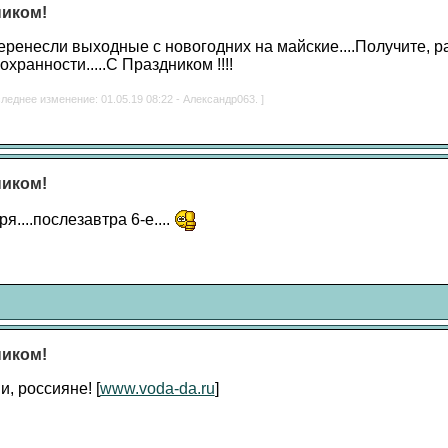
ником!
еренесли выходные с новогодних на майские....Получите, р
охранности.....С Праздником !!!!
леднее изменение: 01.05.19 08:22 - Александр063. ]
ником!
....послезавтра 6-е....
ником!
, россияне! [
www.voda-da.ru
]