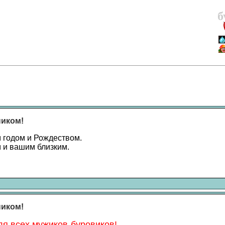
б
ником!
 годом и Рождеством.
 и вашим близким.
ником!
я всех мужиков-буровиков!