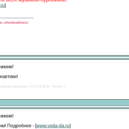
ru
]
ан, объединяйтесь!
ником!
навтики!
леднее изменение: 13.04.19 05:34 - Svirvic. ]
ником!
м! Подробнее - [
www.voda-da.ru
]