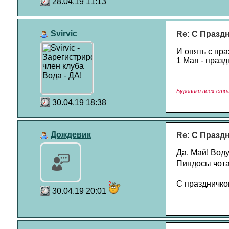
28.04.19 11:13
Svirvic
Re: С Празд
И опять с пра
1 Мая - празд
Буровики всех стр
30.04.19 18:38
Дождевик
Re: С Празд
Да. Май! Воду
Пиндосы чота
С праздничк
30.04.19 20:01