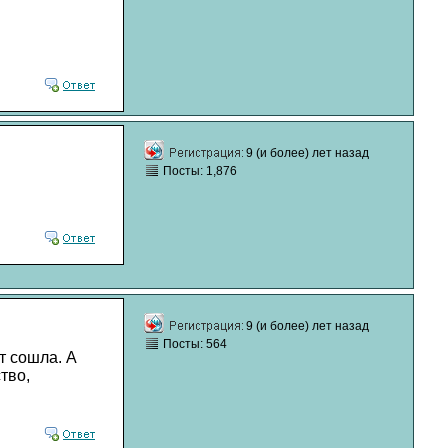
9 (и более) лет назад
Посты: 1,876
9 (и более) лет назад
Посты: 564
т сошла. А
тво,