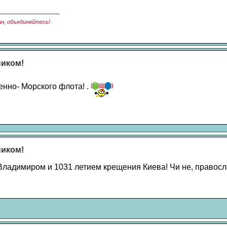
ан, объединяйтесь!
ником!
оенно- Морского флота! .
ником!
Владимиром и 1031 летием крещения Киева! Чи не, правос