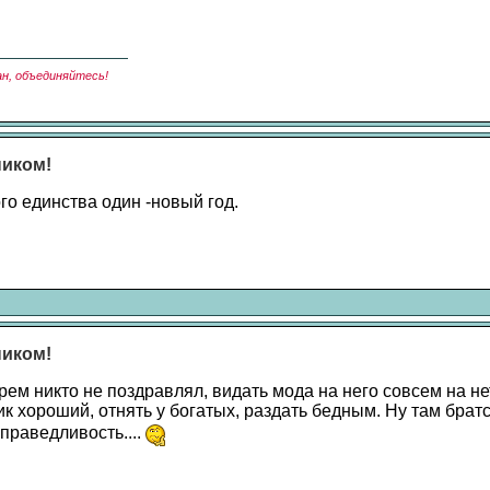
ан, объединяйтесь!
ником!
го единства один -новый год.
ником!
рем никто не поздравлял, видать мода на него совсем на не
ик хороший, отнять у богатых, раздать бедным. Ну там братс
праведливость....