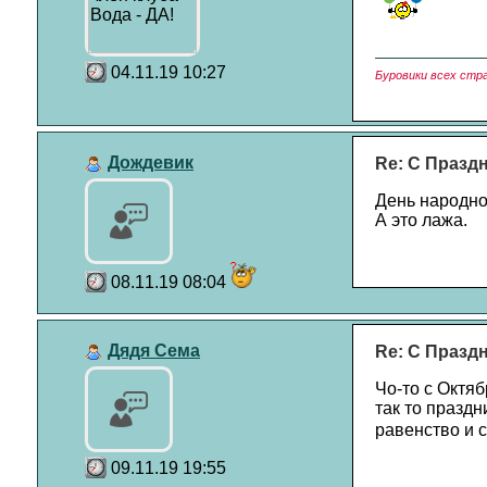
04.11.19 10:27
Буровики всех стр
Дождевик
Re: С Празд
День народно
А это лажа.
08.11.19 08:04
Дядя Сема
Re: С Празд
Чо-то с Октяб
так то праздн
равенство и с
09.11.19 19:55