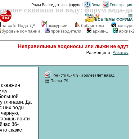
Рады Вас видеть на форуме!
Вход
Регистрация
урение скважин на воду: форум вода-да
ВСЕ ТЕМЫ
ФОРУМА
на сайт Вода-ДА!
экскурсии
библиотека
конкурс
буровые компании
производители
архив-1
архив-2
Неправильные водоносы или лыжи не едут
Размещено:
Askarov
9 (и более) лет назад
Посты: 79
ь скважин
ижу
 большой
ду глинами. Да
 с них воды
 черную,
ставишь почти
йчас 36-
 что скажет