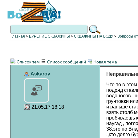
Главная
>
БУРЕНИЕ СКВАЖИНЫ
>
СКВАЖИНЫ НА ВОДУ
>
Вопросы о
Список тем
Список сообщений
Новая тема
Askarov
Неправильны
Что-то в этом
подряд ставлю
водоносов . н
грунтовки или
и раньше стар
21.05.17 18:18
взять столб м
пробиваешь ко
наугад , погл
38.это по Вла
.,кто долго бу