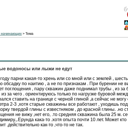
б
т начинающих
> Тема
е водоносы или лыжи не едут
 году парни какая-то хрень или со мной или с землей , шест
 обсадку по наитию , а не по признакам . При бурении не в
ет поглощения , пару скважин даже поднимал трубы , из за
 из за чего . ориентируюсь только по нагрузке буровой меж
ался ставить на границе с черной глиной ,а сейчас не могу
етра 2-3 ,хотя старые скважины все работают , уходишь под
рку твердой глины с известняком , до красной глины. .но 
ощения не вижу ,нет его, .то средняя скважина была 25 м. се
димиру.,.Ерунда кака-то .хотя опыта почти 10 лет. Может кто
рит .действительно как-то ,что-то не так.