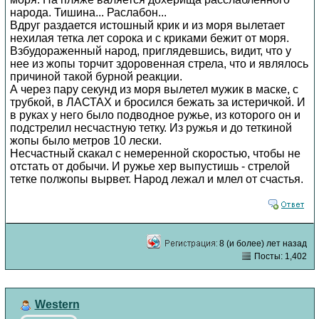
народа. Тишина... Раслабон...
Вдруг раздается истошный крик и из моря вылетает
нехилая тетка лет сорока и с криками бежит от моря.
Взбудораженный народ, приглядевшись, видит, что у
нее из жопы торчит здоровенная стрела, что и являлось
причиной такой бурной реакции.
А через пару секунд из моря вылетел мужик в маске, с
трубкой, в ЛАСТАХ и бросился бежать за истеричкой. И
в руках у него было подводное ружье, из которого он и
подстрелил несчастную тетку. Из ружья и до теткиной
жопы было метров 10 лески.
Несчастный скакал с немеренной скоростью, чтобы не
отстать от добычи. И ружье хер выпустишь - стрелой
тетке полжопы вырвет. Народ лежал и млел от счастья.
8 (и более) лет назад
Посты: 1,402
Western