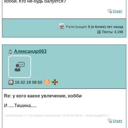
хобби. Кто ни-будь балуется?
9 (и более) лет назад
Посты: 4,198
Александр063
16.02.18 08:50
Re: у кого какое увлечение, хобби
И .....Тишина.....
[ Изменения: 1. Последнее изменение: 16.02.18 08:53 - Александр063. ]