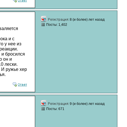
8 (и более) лет назад
Посты: 1,402
 валяется
ока и с
о у нее из
реакции.
Х и бросился
о он и
0 лески.
 И ружье хер
ья.
9 (и более) лет назад
Посты: 671