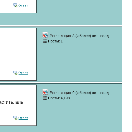
8 (и более) лет назад
Посты: 1
9 (и более) лет назад
Посты: 4,198
стить, аль