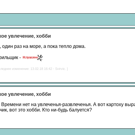
акое увлечение, хобби
один раз на море, а пока тепло дома.
рильщик -
леднее изменение: 13.02.18 16:42 - Svirvic. ]
акое увлечение, хобби
 Времени нет на увлеченья-развлеченья. А вот картоху выра
ик, вот это хобби. Кто ни-будь балуется?