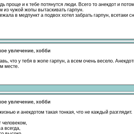
ь проще и к тебе потянутся люди. Всего то анекдот и пото
ам из чужой жопы вытаскивать гарпун.
жала в медпункт а подвох хотел забрать гарпун, всетаки сн
акое увлечение, хобби
авь, что у тебя в жопе гарпун, а всем очень весело. Анекд
м месте.
акое увлечение, хобби
изнью и анекдотом такая тонкая, что не каждый разглядит.
т человеком,
а всегда,
го высоко,