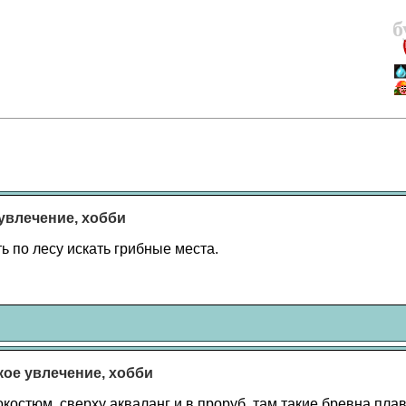
б
 увлечение, хобби
ь по лесу искать грибные места.
акое увлечение, хобби
окостюм, сверху акваланг и в проруб, там такие бревна пла