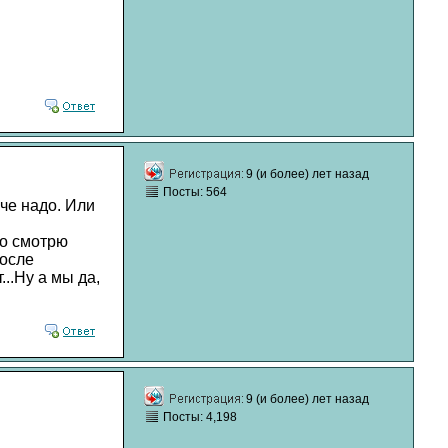
9 (и более) лет назад
Посты: 564
 че надо. Или
то смотрю
после
...Ну а мы да,
9 (и более) лет назад
Посты: 4,198