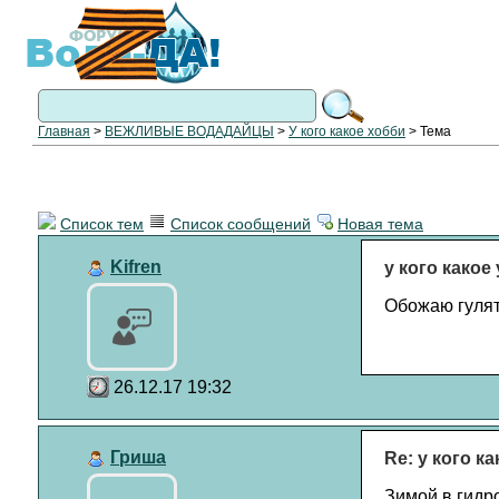
Главная
>
ВЕЖЛИВЫЕ ВОДАДАЙЦЫ
>
У кого какое хобби
> Тема
Список тем
Список сообщений
Новая тема
Kifren
у кого какое
Обожаю гулят
26.12.17 19:32
Гриша
Re: у кого к
Зимой в гидр