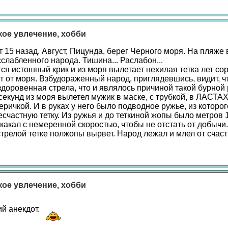
акое увлечение, хобби
 15 назад. Август, Пицунда, берег Черного моря. На пляже
слабленного народа. Тишина... Раслабон...
ся истошный крик и из моря вылетает нехилая тетка лет сор
 от моря. Взбудораженный народ, приглядевшись, видит, чт
здоровенная стрела, что и являлось причиной такой бурной 
секунд из моря вылетел мужик в маске, с трубкой, в ЛАСТА
еричкой. И в руках у него было подводное ружье, из которог
счастную тетку. Из ружья и до теткиной жопы было метров 1
какал с немеренной скоростью, чтобы не отстать от добычи.
трелой тетке полжопы вырвет. Народ лежал и млел от счаст
акое увлечение, хобби
ий анекдот.