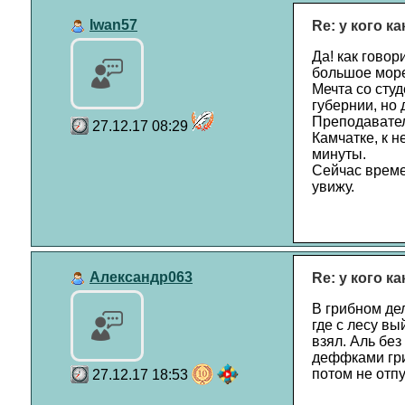
Iwan57
Re: у кого к
Да! как говор
большое море 
Мечта со студ
губернии, но 
Преподавател
27.12.17 08:29
Камчатке, к н
минуты.
Сейчас време
увижу.
Александр063
Re: у кого к
В грибном дел
где с лесу вы
взял. Аль без
деффками гри
потом не отпу
27.12.17 18:53