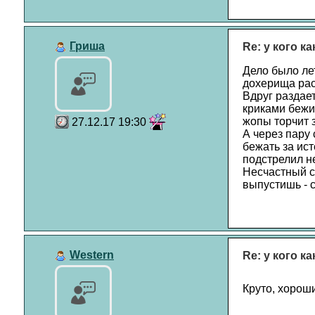
Гриша
Re: у кого к
Дело было лет
дохерища рас
Вдруг раздает
криками бежит
жопы торчит 
27.12.17 19:30
А через пару 
бежать за ист
подстрелил не
Несчастный с
выпустишь - с
Western
Re: у кого к
Круто, хорош