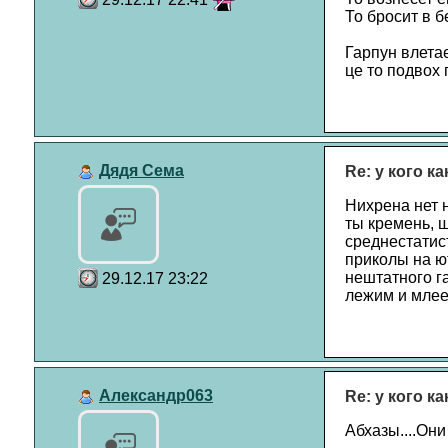
То бросит в б
Гарпун влетае
це то подвох 
Дядя Сема
Re: у кого к
Нихрена нет н
ты кремень, 
среднестатис
приколы на ют
нештатного га
29.12.17 23:22
лежим и млеем
Александр063
Re: у кого к
Абхазы....Они