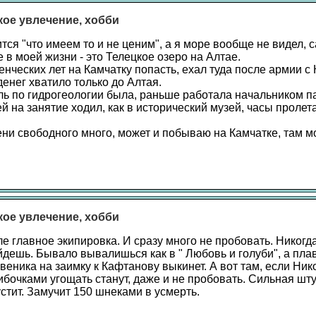
акое увлечение, хобби
ится "что имеем то и не ценим", а я море вообще не видел, 
в моей жизни - это Телецкое озеро на Алтае.
енческих лет на Камчатку попасть, ехал туда после армии с
денег хватило только до Алтая.
ь по гидрогеологии была, раньше работала начальником п
ей на занятие ходил, как в исторический музей, часы пролета
ни свободного много, может и побываю на Камчатке, там м
акое увлечение, хобби
е главное экипировка. И сразу много не пробовать. Никогд
йдешь. Бывало вывалишься как в " Любовь и голуби", а плав
 веника на заимку к Кафтанову выкинет. А вот там, если Ник
бочками угощать станут, даже и не пробовать. Сильная шт
стит. Замучит 150 шнеками в усмерть.