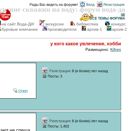
Рады Вас видеть на форуме!
Вход
Регистрация
урение скважин на воду: форум вода-да
ВСЕ ТЕМЫ
ФОРУМА
на сайт Вода-ДА!
экскурсии
библиотека
конкурс
буровые компании
производители
архив-1
архив-2
у кого какое увлечение, хобби
Размещено:
Kifren
8 (и более) лет назад
Посты: 3
8 (и более) лет назад
Посты: 1,402
вают не спеша