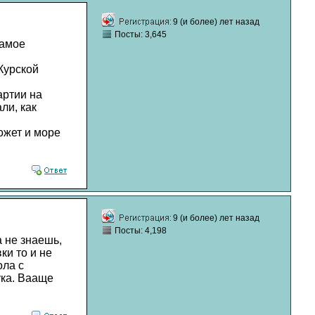
9 (и более) лет назад
Посты: 3,645
самое
 Курской
артии на
ли, как
ожет и море
9 (и более) лет назад
Посты: 4,198
а не знаешь,
ки то и не
ола с
ука. Вааще