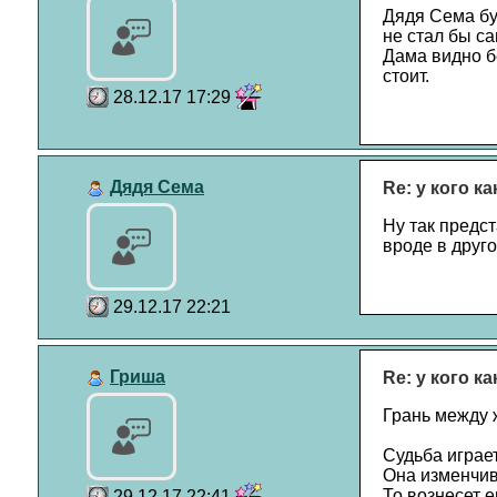
Дядя Сема буд
не стал бы с
Дама видно бе
стоит.
28.12.17 17:29
Дядя Сема
Re: у кого к
Ну так предст
вроде в друго
29.12.17 22:21
Гриша
Re: у кого к
Грань между ж
Судьба играе
Она изменчив
То вознесет е
29.12.17 22:41