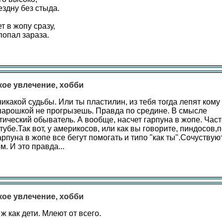
ездну без стыда.
т в жопу сразу,
попал зараза.
акое увлечение, хобби
икакой судьбы. Или ты пластилин, из тебя тогда лепят кому
шарошкой не прогрызешь. Правда по средине. В смысле
тический обыватель. А вообще, насчет гарпуна в жопе. Час
убе.Так вот, у америкосов, или как вы говорите, пиндосов,
рпуна в жопе все бегут помогать и типо "как ты".Сочуствуют
. И это правда...
акое увлечение, хобби
 ж как дети. Млеют от всего.