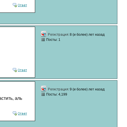
8 (и более) лет назад
Посты: 1
9 (и более) лет назад
Посты: 4,199
стить, аль