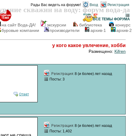
Рады Вас видеть на форуме!
Вход
Регистрация
урение скважин на воду: форум вода-да
ВСЕ ТЕМЫ
ФОРУМА
на сайт Вода-ДА!
экскурсии
библиотека
конкурс
буровые компании
производители
архив-1
архив-2
у кого какое увлечение, хобби
Размещено:
Kifren
8 (и более) лет назад
Посты: 3
8 (и более) лет назад
Посты: 1,402
вают не спеша