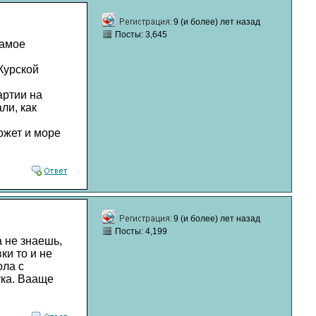
9 (и более) лет назад
Посты: 3,645
самое
 Курской
артии на
ли, как
ожет и море
9 (и более) лет назад
Посты: 4,199
а не знаешь,
ки то и не
ола с
ука. Вааще