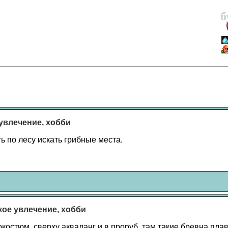
б
 увлечение, хобби
ь по лесу искать грибные места.
акое увлечение, хобби
окостюм, сверху акваланг и в проруб, там такие бревна пла