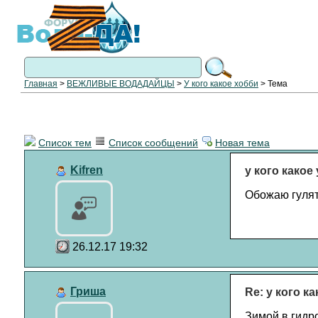
Главная
>
ВЕЖЛИВЫЕ ВОДАДАЙЦЫ
>
У кого какое хобби
> Тема
Список тем
Список сообщений
Новая тема
Kifren
у кого какое
Обожаю гулят
26.12.17 19:32
Гриша
Re: у кого к
Зимой в гидр