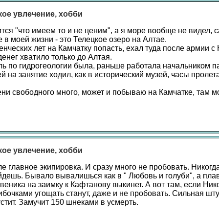
акое увлечение, хобби
ится "что имеем то и не ценим", а я море вообще не видел, 
в моей жизни - это Телецкое озеро на Алтае.
енческих лет на Камчатку попасть, ехал туда после армии с
денег хватило только до Алтая.
ь по гидрогеологии была, раньше работала начальником п
ей на занятие ходил, как в исторический музей, часы пролета
ни свободного много, может и побываю на Камчатке, там м
акое увлечение, хобби
е главное экипировка. И сразу много не пробовать. Никогд
йдешь. Бывало вывалишься как в " Любовь и голуби", а плав
 веника на заимку к Кафтанову выкинет. А вот там, если Ник
бочками угощать станут, даже и не пробовать. Сильная шт
стит. Замучит 150 шнеками в усмерть.