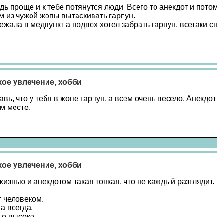
ь проще и к тебе потянутся люди. Всего то анекдот и пото
ам из чужой жопы вытаскивать гарпун.
жала в медпункт а подвох хотел забрать гарпун, всетаки сн
акое увлечение, хобби
авь, что у тебя в жопе гарпун, а всем очень весело. Анекд
м месте.
акое увлечение, хобби
изнью и анекдотом такая тонкая, что не каждый разглядит.
т человеком,
а всегда,
го высоко,