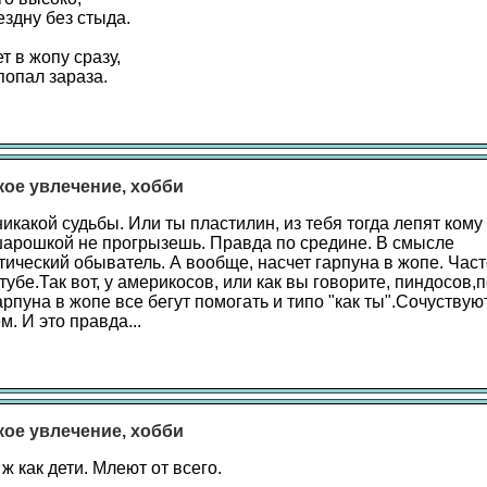
ездну без стыда.
т в жопу сразу,
попал зараза.
акое увлечение, хобби
икакой судьбы. Или ты пластилин, из тебя тогда лепят кому
шарошкой не прогрызешь. Правда по средине. В смысле
тический обыватель. А вообще, насчет гарпуна в жопе. Час
убе.Так вот, у америкосов, или как вы говорите, пиндосов,
рпуна в жопе все бегут помогать и типо "как ты".Сочуствуют
. И это правда...
акое увлечение, хобби
 ж как дети. Млеют от всего.