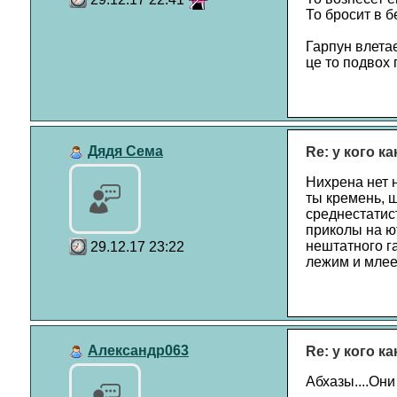
То бросит в б
Гарпун влетае
це то подвох 
Дядя Сема
Re: у кого к
Нихрена нет н
ты кремень, 
среднестатис
приколы на ют
нештатного га
29.12.17 23:22
лежим и млеем
Александр063
Re: у кого к
Абхазы....Они