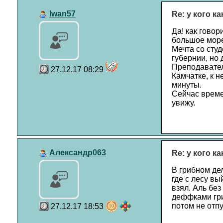
Iwan57
Re: у кого к
Да! как говор
большое море 
Мечта со студ
губернии, но 
Преподавател
27.12.17 08:29
Камчатке, к н
минуты.
Сейчас време
увижу.
Александр063
Re: у кого к
В грибном дел
где с лесу вы
взял. Аль без
деффками гри
потом не отпу
27.12.17 18:53