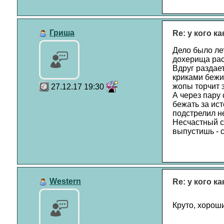
Гриша
Re: у кого к
Дело было лет
дохерища рас
Вдруг раздает
криками бежит
жопы торчит 
27.12.17 19:30
А через пару 
бежать за ист
подстрелил не
Несчастный с
выпустишь - с
Western
Re: у кого к
Круто, хорош