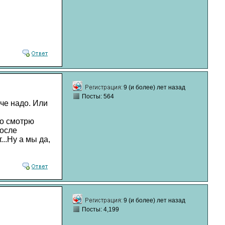
9 (и более) лет назад
Посты: 564
 че надо. Или
то смотрю
после
...Ну а мы да,
9 (и более) лет назад
Посты: 4,199