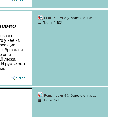
8 (и более) лет назад
Посты: 1,402
 валяется
ока и с
о у нее из
реакции.
Х и бросился
о он и
0 лески.
 И ружье хер
ья.
9 (и более) лет назад
Посты: 671