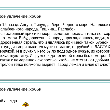
акое увлечение, хобби
 15 назад. Август, Пицунда, берег Черного моря. На пляже
слабленного народа. Тишина... Раслабон...
ся истошный крик и из моря вылетает нехилая тетка лет сор
 от моря. Взбудораженный народ, приглядевшись, видит, чт
здоровенная стрела, что и являлось причиной такой бурной 
секунд из моря вылетел мужик в маске, с трубкой, в ЛАСТА
еричкой. И в руках у него было подводное ружье, из которог
счастную тетку. Из ружья и до теткиной жопы было метров 1
какал с немеренной скоростью, чтобы не отстать от добычи.
трелой тетке полжопы вырвет. Народ лежал и млел от счаст
акое увлечение, хобби
ий анекдот.