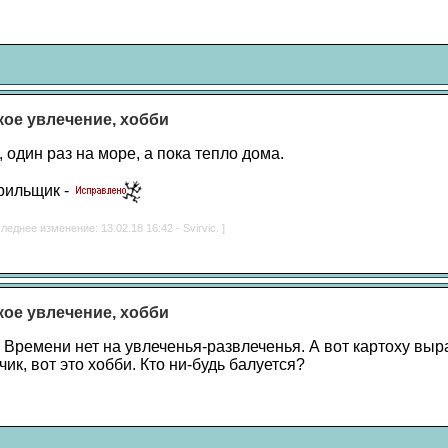
акое увлечение, хобби
один раз на море, а пока тепло дома.
рильщик -
леднее изменение: 13.02.18 16:42 - Svirvic. ]
акое увлечение, хобби
 Времени нет на увлеченья-развлеченья. А вот картоху выра
ик, вот это хобби. Кто ни-будь балуется?