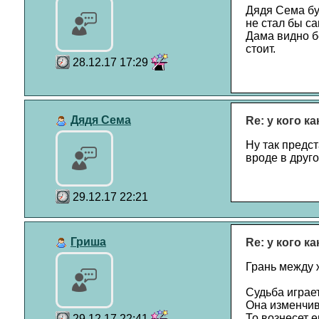
Дядя Сема буд
не стал бы с
Дама видно бе
стоит.
28.12.17 17:29
Дядя Сема
Re: у кого к
Ну так предст
вроде в друго
29.12.17 22:21
Гриша
Re: у кого к
Грань между ж
Судьба играе
Она изменчив
То вознесет е
29.12.17 22:41