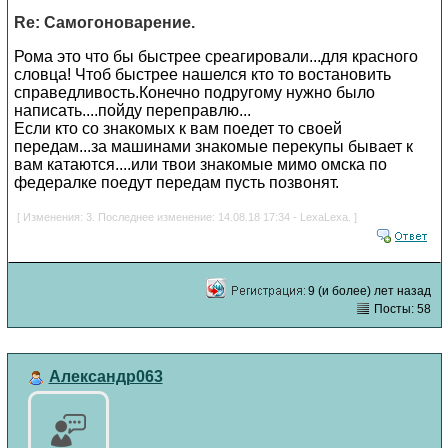
Re: Самогоноварение.
Рома это что бы быстрее среагировали...для красного
словца! Чтоб быстрее нашелся кто то востановить
справедливость.Конечно подругому нужно было
написать....пойду переправлю...
Если кто со знакомых к вам поедет то своей
передам...за машинами знакомые перекупы бывает к
вам катаются....или твои знакомые мимо омска по
федералке поедут передам пусть позвонят.
[ Изменения: 3. Последнее изменение: 14.08.18 17:34 - LexaLexa. ]
9 (и более) лет назад
Посты: 58
Александр063