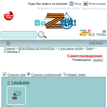
Рады Вас видеть на форуме!
Вход
Регистрация
бурение скважин на воду: форум вода-да
ВСЕ ТЕМЫ
МЕНЮ
Главная
>
ВЕЖЛИВЫЕ ВОДАДАЙЦЫ
>
У кого какое хобби
>
Тема
>
Страница 2
Самогоноварение.
Размещено:
vasilch
Список тем
Список сообщений
Новая тема
LexaLexa