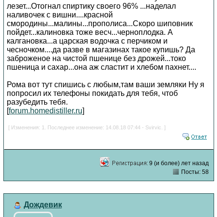
лезет...Отогнал спиртику своего 96% ...наделал
наливочек с вишни....красной
смородины...малины...прополиса...Скоро шиповник
пойдет...калиновка тоже весч...черноплодка. А
калгановка...а царская водочка с перчиком и
чесночком....да разве в магазинах такое купишь? Да
заброженое на чистой пшенице без дрожей...токо
пшеница и сахар...она аж сластит и хлебом пахнет....
Рома вот тут спишись с любым,там ваши земляки Ну я
попросил их телефоны покидать для тебя, чтоб
разубедить тебя.
[
forum.homedistiller.ru
]
[ Изменения: 1. Последнее изменение: 14.08.18 07:44 - Svirvic. ]
9 (и более) лет назад
Посты: 58
Дождевик