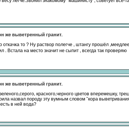
 весу легче.Звонил знакомому "машинисту", советует все-та
 он же выветренный гранит.
 откачка то ? Ну раствор полегче , штангу прошёл ,меедлее
л . Встала на место значит не сыпит , всегда так проверяю
 он же выветренный гранит.
еленого,серого, красного,черного цветов вперемешку, тре
урила назвал породу эту вумным словом "кора выветривания
, есть в ней вода?