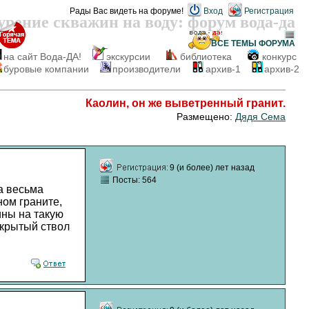
Рады Вас видеть на форуме!
Вход
Регистрация
урение скважин на воду: форум вода-да
ВСЕ ТЕМЫ
ФОРУМА
на сайт Вода-ДА!
экскурсии
библиотека
конкурс
буровые компании
производители
архив-1
архив-2
Каолин, он же выветренный гранит.
Размещено:
Дядя Сема
9 (и более) лет назад
Посты: 564
а весьма
ном граните,
ины на такую
ткрытый ствол