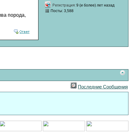
9 (и более) лет назад
Посты: 3,588
ива порода,
Последние Сообщения