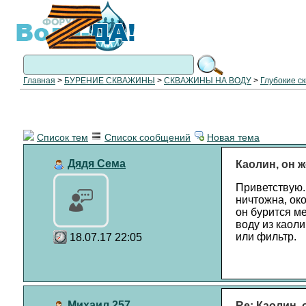
Главная
>
БУРЕНИЕ СКВАЖИНЫ
>
СКВАЖИНЫ НА ВОДУ
>
Глубокие с
Список тем
Список сообщений
Новая тема
Дядя Сема
Каолин, он 
Приветствую.
ничтожна, ок
он бурится м
воду из каоли
или фильтр.
18.07.17 22:05
Михаил 257
Re: Каолин,