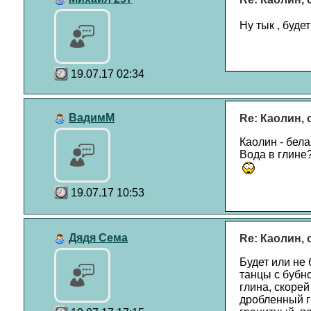
Ну тык , буде
19.07.17 02:34
ВадимМ
Re: Каолин,
Каолин - бел
Вода в глине
19.07.17 10:53
Дядя Сема
Re: Каолин,
Будет или не 
танцы с бубн
глина, скорей
дробленный г