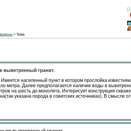
б
кважины
> Тема
же выветренный гранит.
 Имеется населенный пункт в котором прослойка известняк
оло метра. Далее предполагается наличие воды в выветрен
етров на шесть до монолита. Интерисует конструкция скваж
на(так указана порода в советских источниках). В смысле о
 он же выветренный гранит.