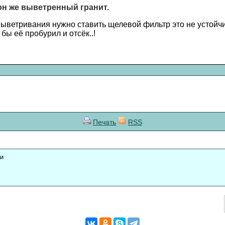
 он же выветренный гранит.
выветривания нужно ставить щелевой фильтр это не устойч
 бы её пробурил и отсёк..!
Печать
RSS
ки