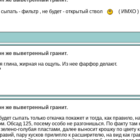
т сыпать - фильтр , не будет - открытый ствол
( ИМХО )
 он же выветренный гранит.
ая глина, жирная на ощупь. Из нее фарфор делают.
?
 он же выветренный гранит.
будет сыпать только откачка покажет и тогда, как правило, 
ом. Обсад 125, посему особо не разгонишься. По факту там 
 зелено-голубая пластами, далее выносит крошку по цвету к
равий, пару кусков прилипло к расширителю, на вид как гра