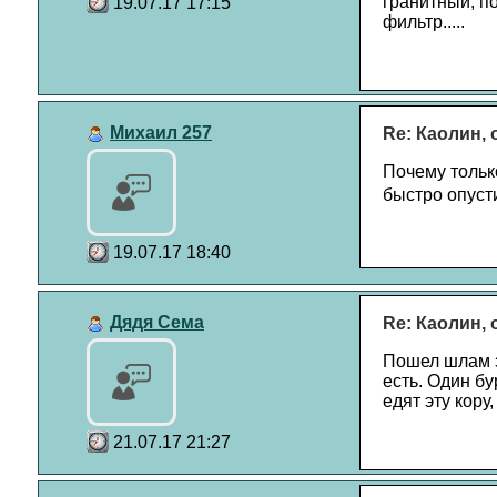
гранитный, по
19.07.17 17:15
фильтр.....
Михаил 257
Re: Каолин,
Почему только
быстро опусти
19.07.17 18:40
Дядя Сема
Re: Каолин,
Пошел шлам з
есть. Один б
едят эту кору
21.07.17 21:27