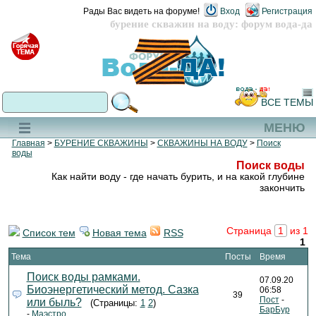
Рады Вас видеть на форуме!
Вход
Регистрация
бурение скважин на воду: форум вода-да
ВСЕ ТЕМЫ
МЕНЮ
Главная
>
БУРЕНИЕ СКВАЖИНЫ
>
СКВАЖИНЫ НА ВОДУ
>
Поиск
воды
Поиск воды
Как найти воду - где начать бурить, и на какой глубине
закончить
Страница
1
из 1
Список тем
Новая тема
RSS
1
Тема
Посты
Время
Поиск воды рамками.
07.09.20
Биоэнергетический метод. Сазка
06:58
39
Пост
-
или быль?
(Страницы:
1
2
)
БарБур
-
Маэстро