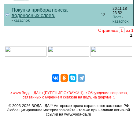
26.11.18
Покупка прибора поиска
23:52
водоносных слоев.
12
Пост
-
-
kazachok
kazachok
Страница
1
из 1
1
.:
www.Вода - ДА!ru (БУРЕНИЕ СКВАЖИН)
::
Обсуждение вопросов,
связанных с бурением скважин на воду, на форуме
:.
© 2003-2026 ВОДА - ДА! * Авторские права охраняются законами РФ
Любое цитирование материалов сайта - только при наличии активной
ссылки на www.voda-da.ru