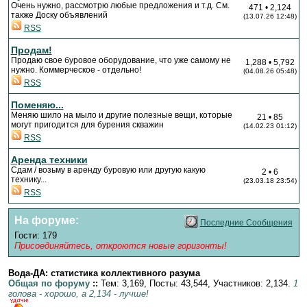
Очень нужно, рассмотрю любые предложения и т.д. См.
471 • 2,124
также Доску объявлений
(13.07.26 12:48)
RSS
Продам!
Продаю свое буровое оборудование, что уже самому не
1,288 • 5,792
нужно. Коммерческое - отдельно!
(04.08.26 05:48)
RSS
Поменяю...
Меняю шило на мыло и другие полезные вещи, которые
21 • 85
могут пригодится для бурения скважин
(14.02.23 01:12)
RSS
Аренда техники
Сдам / возьму в аренду буровую или другую какую
2 • 6
технику...
(23.03.18 23:54)
RSS
На форуме
:
Последние Сообщения
Гости: 179
Присоединяйтесь, откроются новые горизонты!
Вода-ДА: статистика коллективного разума
Общая по форуму
::
Тем: 3,169, Посты: 43,544, Участников: 2,134.
1
голова - хорошо, а 2,134 - лучше!