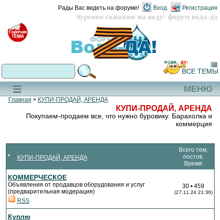
Рады Вас видеть на форуме!
Вход
Регистрация
бурение скважин на воду: форум вода-да
ВСЕ ТЕМЫ
МЕНЮ
Главная
>
КУПИ-ПРОДАЙ, АРЕНДА
КУПИ-ПРОДАЙ, АРЕНДА
Покупаем-продаем все, что нужно буровику. Барахолка и
коммерция
Всего тем,
постов.
КУПИ-ПРОДАЙ, АРЕНДА
Время
КОММЕРЧЕСКОЕ
Объявления от продавцов оборудования и услуг
30 • 459
(предварительная модерация)
(27.11.24 21:36)
RSS
Куплю